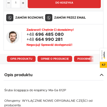
DO KOSZYKA
ZAMÓW ROZMOWĘ
ZAMÓW PRZEZ EMAIL
Zadzwoń! Chętnie Ci doradzimy!
+48
696 485 080
+48
664 990 281
Negocjuj! Sprawdź dostępność!
SEE REVIEWS
OPIS PRODUKTU
OPINIE O PRODUKCIE
PODOBNE PRODUKTY
4.7
Opis produktu
Śruba ściągająca do krajalnicy Ma-Ga 612P
Oferujemy: WYŁĄCZNIE NOWE ORYGINALNE CZĘŚCI od
producenta.