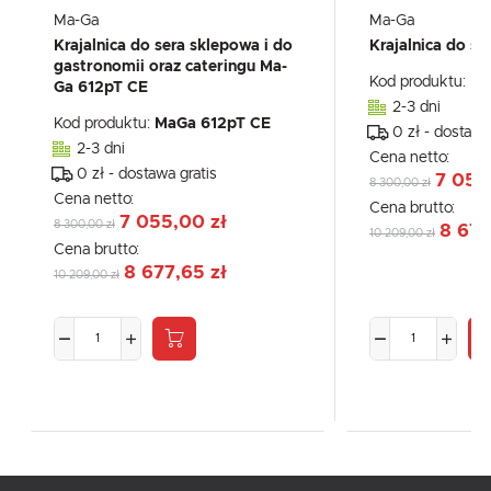
Ma-Ga
Ma-Ga
Krajalnica do sera sklepowa i do
Krajalnica do s
gastronomii oraz cateringu Ma-
Kod produktu:
Ma
Ga 612pT CE
2-3 dni
Kod produktu:
MaGa 612pT CE
0 zł - dostawa
2-3 dni
Cena netto:
0 zł - dostawa gratis
7 055
8 300,00 zł
Cena netto:
Cena brutto:
7 055,00 zł
8 300,00 zł
8 677
10 209,00 zł
Cena brutto:
8 677,65 zł
10 209,00 zł