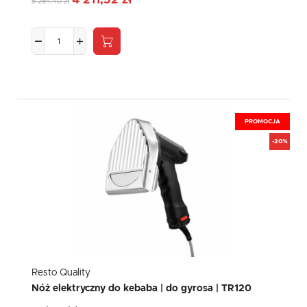
4 211,52 zł
5 264,40 zł
PROMOCJA
-20%
Resto Quality
Nóż elektryczny do kebaba | do gyrosa | TR120