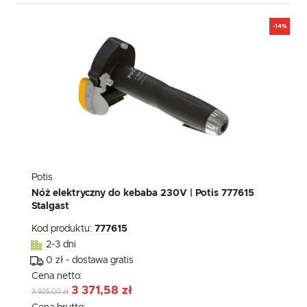
-14%
Potis
Nóż elektryczny do kebaba 230V | Potis 777615
Stalgast
Kod produktu:
777615
2-3 dni
0 zł - dostawa gratis
Cena netto:
3 371,58 zł
3 925,00 zł