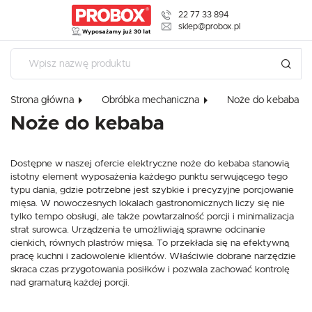
22 77 33 894
USTAWIENIA REGIONALNE
sklep@probox.pl
Lokalizacja
USTAWIENIA
Polska
Strona główna
Obróbka mechaniczna
Noże do kebaba
Szanujemy Twoją prywatność. Możesz zmienić ustawienia
Język
cookies lub zaakceptować je wszystkie. W dowolnym
Noże do kebaba
polski
momencie możesz dokonać zmiany swoich ustawień.
Waluta
Dostępne w naszej ofercie elektryczne noże do kebaba stanowią
Polski złoty (PLN)
Niezbędne
istotny element wyposażenia każdego punktu serwującego tego
typu dania, gdzie potrzebne jest szybkie i precyzyjne porcjowanie
Niezbędne pliki cookies służą do prawidłowego funkcjonowania strony
mięsa. W nowoczesnych lokalach gastronomicznych liczy się nie
internetowej i umożliwiają Ci komfortowe korzystanie z oferowanych przez
ZAPISZ
nas usług.
tylko tempo obsługi, ale także powtarzalność porcji i minimalizacja
Pliki cookies odpowiadają na podejmowane przez Ciebie działania w celu
strat surowca. Urządzenia te umożliwiają sprawne odcinanie
Więcej
m.in. dostosowania Twoich ustawień preferencji prywatności, logowania czy
cienkich, równych plastrów mięsa. To przekłada się na efektywną
wypełniania formularzy. Dzięki plikom cookies strona, z której korzystasz,
pracę kuchni i zadowolenie klientów. Właściwie dobrane narzędzie
może działać bez zakłóceń.
skraca czas przygotowania posiłków i pozwala zachować kontrolę
Funkcjonalne i personalizacyjne
nad gramaturą każdej porcji.
Tego typu pliki cookies umożliwiają stronie internetowej zapamiętanie
wprowadzonych przez Ciebie ustawień oraz personalizację określonych