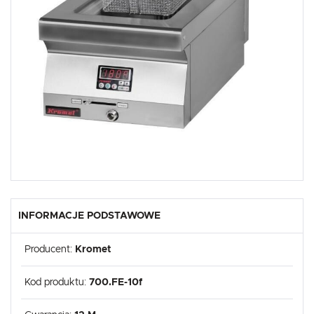
Analityczne
Analityczne pliki cookies pomagają nam rozwijać się i dostosowywać do Twoich 
Cookies analityczne pozwalają na uzyskanie informacji w zakresie wykorzystywan
Więcej
internetowej, miejsca oraz częstotliwości, z jaką odwiedzane są nasze serwisy
nam na ocenę naszych serwisów internetowych pod względem ich popularnośc
Zgromadzone informacje są przetwarzane w formie zanonimizowanej. Wyrażenie
pliki cookies gwarantuje dostępność wszystkich funkcjonalności.
Reklamowe
Dzięki reklamowym plikom cookies prezentujemy Ci najciekawsze informacje i ak
naszych partnerów.
Promocyjne pliki cookies służą do prezentowania Ci naszych komunikatów na po
Więcej
upodobań oraz Twoich zwyczajów dotyczących przeglądanej witryny internetow
mogą pojawić się na stronach podmiotów trzecich lub firm będących naszymi par
dostawców usług. Firmy te działają w charakterze pośredników prezentujących n
wiadomości, ofert, komunikatów mediów społecznościowych.
INFORMACJE PODSTAWOWE
Producent:
Kromet
Kod produktu:
700.FE-10f