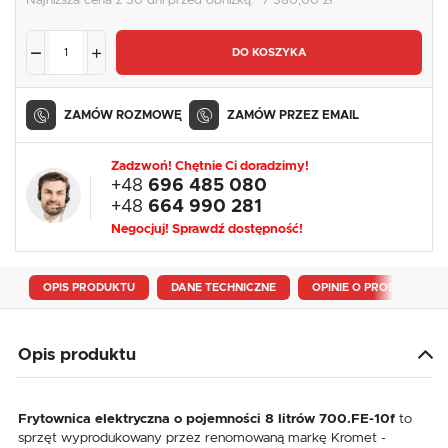
Najniższa cena z 30 dni przed obniżką:
7 380,00 zł
DO KOSZYKA
ZAMÓW ROZMOWĘ
ZAMÓW PRZEZ EMAIL
Zadzwoń! Chętnie Ci doradzimy!
+48
696 485 080
+48
664 990 281
Negocjuj! Sprawdź dostępność!
OPIS PRODUKTU
DANE TECHNICZNE
OPINIE O PRODUKCIE
Opis produktu
Frytownica elektryczna o pojemności 8 litrów 700.FE-10f
to
sprzęt wyprodukowany przez renomowaną markę Kromet -