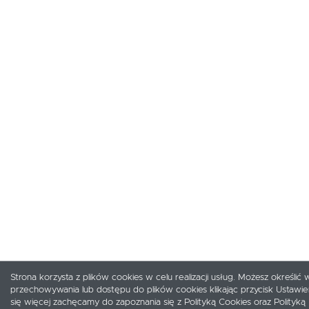
Strona korzysta z plików cookies w celu realizacji usług. Możesz określić 
przechowywania lub dostępu do plików cookies klikając przycisk Ustawi
się więcej zachęcamy do zapoznania się z Polityką Cookies oraz Polityką