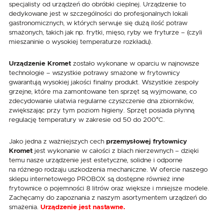
specjalisty od urządzeń do obróbki cieplnej. Urządzenie to
dedykowane jest w szczególności do profesjonalnych lokali
gastronomicznych, w których serwuje się dużą ilość potraw
smażonych, takich jak np. frytki, mięso, ryby we fryturze – (czyli
mieszaninie o wysokiej temperaturze rozkładu).
Urządzenie Kromet
zostało wykonane w oparciu w najnowsze
technologie – wszystkie potrawy smażone w frytownicy
gwarantują wysokiej jakości finalny produkt. Wszystkie zespoły
grzejne, które ma zamontowane ten sprzęt są wyjmowane, co
zdecydowanie ułatwia regularne czyszczenie dna zbiorników,
zwiększając przy tym poziom higieny. Sprzęt posiada płynną
regulację temperatury w zakresie od 50 do 200°C.
Jako jedna z ważniejszych cech
przemysłowej frytownicy
Kromet
jest wykonanie w całości z blach nierzewnych – dzięki
temu nasze urządzenie jest estetyczne, solidne i odporne
na różnego rodzaju uszkodzenia mechaniczne. W ofercie naszego
sklepu internetowego PROBOX są dostępne również inne
frytownice o pojemności 8 litrów oraz większe i mniejsze modele.
Zachęcamy do zapoznania z naszym asortymentem urządzeń do
smażenia.
Urządzenie jest nastawne.