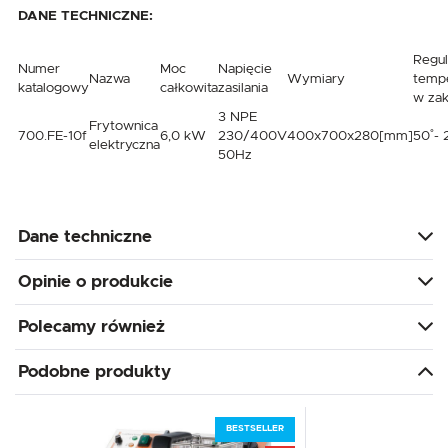
DANE TECHNICZNE:
Regul
Numer
Moc
Napięcie
Nazwa
Wymiary
tempe
katalogowy
całkowita
zasilania
w zak
3 NPE
Frytownica
700.FE-10f
6,0 kW
230/400V
400x700x280[mm]
50˚- 
elektryczna
50Hz
Dane techniczne
Opinie o produkcie
Polecamy również
Podobne produkty
BESTSELLER