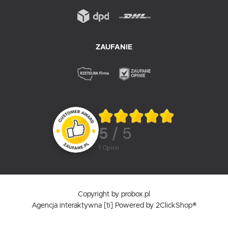
ZAUFANIE
5
/ 5
1
opinii
Copyright by probox.pl
Agencja interaktywna
[ti]
Powered by
2ClickShop®