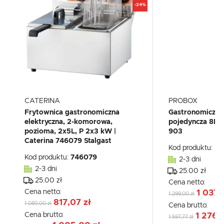
-24%
CATERINA
PROBOX
Frytownica gastronomiczna
Gastronomiczna
elektryczna, 2-komorowa,
pojedyncza 8L|
pozioma, 2x5L, P 2x3 kW |
903
Caterina 746079 Stalgast
Kod produktu:
PX
Kod produktu:
746079
2-3 dni
2-3 dni
25.00 zł
25.00 zł
Cena netto:
Cena netto:
1 037,
1 299,00 zł
817,07 zł
1 080,00 zł
Cena brutto:
Cena brutto:
1 276,
1 597,77 zł