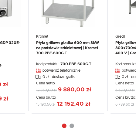
Kromet
Gredil
a GDP 320E-
Płyta grillowa gładka 600 mm 8kW
Płyta grill
na podstawie szkieletowej | Kromet
800x700x8
700.PBE-600G.T
400 V | Gre
Kod produktu:
700.PBE-600G.T
Kod produkt
e
potwierdź telefonicznie
potwierd
0 zł - dostawa gratis
0 zł - do
Cena netto:
Cena netto:
 zł
9 880,00 zł
12 350,00 zł
5 520,00 zł
Cena brutto:
Cena brutto
 zł
12 152,40 zł
15 190,50 zł
6 789,60 zł