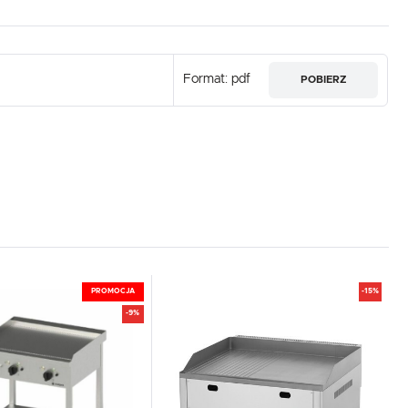
Format: pdf
POBIERZ
PROMOCJA
-15%
-9%