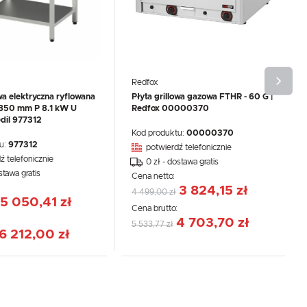
Redfox
owa elektryczna ryflowana
Płyta grillowa gazowa FTHR - 60 G |
50 mm P 8.1 kW U
Redfox 00000370
dil 977312
Kod produktu:
00000370
u:
977312
potwierdź telefonicznie
ź telefonicznie
0 zł - dostawa gratis
stawa gratis
Cena netto:
3 824,15 zł
4 499,00 zł
5 050,41 zł
Cena brutto:
:
4 703,70 zł
5 533,77 zł
6 212,00 zł