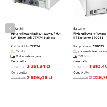
Roller Grill
Bartscher
Płyta grillowa gładka, gazowa, P 6.4
Płyta grillowa ryflowan
kW | Roller Grill 777174 Stalgast
R | Bartscher 370035
Kod produktu:
777174
Kod produktu:
370035
2-3 dni
potwierdź telefoniczni
0 zł - dostawa gratis
150.00 zł
Cena netto:
Cena netto:
2 361,84 zł
1 810,40
3 120,00 zł
2 263,00 zł
Cena brutto:
Cena brutto:
2 905,06 zł
2 226,79
3 837,60 zł
2 783,49 zł