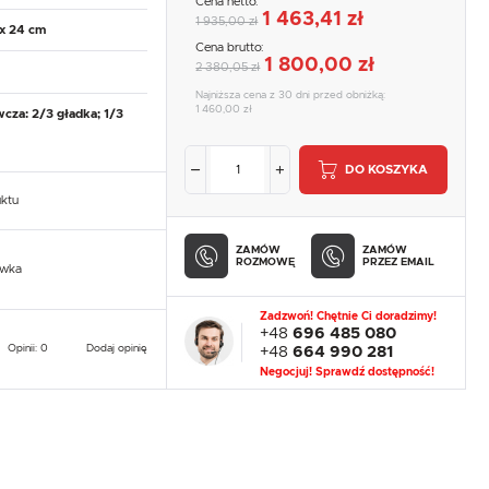
Cena netto:
1 463,41 zł
1 935,00 zł
 x 24 cm
Cena brutto:
1 800,00 zł
2 380,05 zł
Najniższa cena z 30 dni przed obniżką:
1 460,00 zł
wcza: 2/3 gładka; 1/3
DO KOSZYKA
uktu
ZAMÓW
ZAMÓW
ROZMOWĘ
PRZEZ EMAIL
owka
Zadzwoń! Chętnie Ci doradzimy!
+48
696 485 080
Opinii: 0
Dodaj opinię
+48
664 990 281
Negocjuj! Sprawdź dostępność!