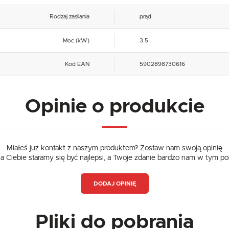
ZAPISZ
Analityczne
Rodzaj zasilania
prąd
ZAPISZ WYBRANE
Analityczne pliki cookies pomagają nam rozwijać się i dostosowywać do Twoich potrzeb.
Cookies analityczne pozwalają na uzyskanie informacji w zakresie wykorzystywania witryny
Moc (kW)
3.5
Więcej
internetowej, miejsca oraz częstotliwości, z jaką odwiedzane są nasze serwisy www. Dane pozwalają
ZEZWÓL NA WSZYSTKIE
nam na ocenę naszych serwisów internetowych pod względem ich popularności wśród użytkowników
Zgromadzone informacje są przetwarzane w formie zanonimizowanej. Wyrażenie zgody na analityczn
pliki cookies gwarantuje dostępność wszystkich funkcjonalności.
Kod EAN
5902898730616
Reklamowe
Dzięki reklamowym plikom cookies prezentujemy Ci najciekawsze informacje i aktualności na stronach
naszych partnerów.
Opinie o produkcie
Promocyjne pliki cookies służą do prezentowania Ci naszych komunikatów na podstawie analizy
Więcej
Twoich upodobań oraz Twoich zwyczajów dotyczących przeglądanej witryny internetowej. Treści
promocyjne mogą pojawić się na stronach podmiotów trzecich lub firm będących naszymi partnerami
oraz innych dostawców usług. Firmy te działają w charakterze pośredników prezentujących nasze
treści w postaci wiadomości, ofert, komunikatów mediów społecznościowych.
Miałeś już kontakt z naszym produktem? Zostaw nam swoją opinię
dla Ciebie staramy się być najlepsi, a Twoje zdanie bardzo nam w tym p
DODAJ OPINIĘ
Pliki do pobrania