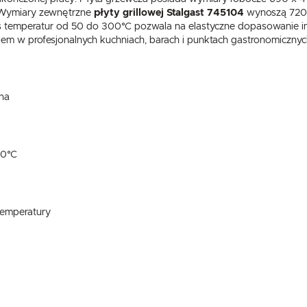
. Wymiary zewnętrzne
płyty grillowej Stalgast 745104
wynoszą 720 x
es temperatur od 50 do 300°C pozwala na elastyczne dopasowanie in
iem w profesjonalnych kuchniach, barach i punktach gastronomiczny
ana
00°C
temperatury