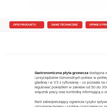
OPIS PRODUKTU
DANE TECHNICZNE
OPINIE O PR
Gastronomiczna płyta grzewcza
dostępna w 
i przyrządzanie różnorodnych potraw w profe
gładkiej i w 1/3 z ryflowanej – co pozwala 
regulować pokrętłem w zakresie od 50 do 30
włącznik pracy oraz kontrolkę informującą o 
Rant zabezpieczający ogranicza ryzyko spływa
utrzymanie higieny i szybkie czyszczenie po