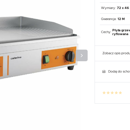
UX
WHIRLPOOL
YATO GASTRO
PROFESSIONAL
Wymiary:
72 x 46
Gwarancja:
12 M
Płyta grze
Cechy:
ryflowana
Zobacz opis prod
Dodaj do sch