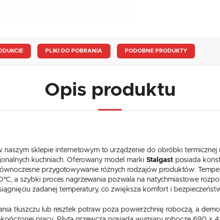
ODUKCIE
PLIKI DO POBRANIA
PODOBNE PRODUKTY
Opis produktu
naszym sklepie internetowym to urządzenie do obróbki termicznej 
sjonalnych kuchniach. Oferowany model marki
Stalgast
posiada konst
na równoczesne przygotowywanie różnych rodzajów produktów. Temper
0°C, a szybki proces nagrzewania pozwala na natychmiastowe rozp
osiągnięciu zadanej temperatury, co zwiększa komfort i bezpieczeńs
nia tłuszczu lub resztek potraw poza powierzchnię roboczą, a demon
 zakończonej pracy. Płyta grzewcza posiada wymiary robocze 690 x