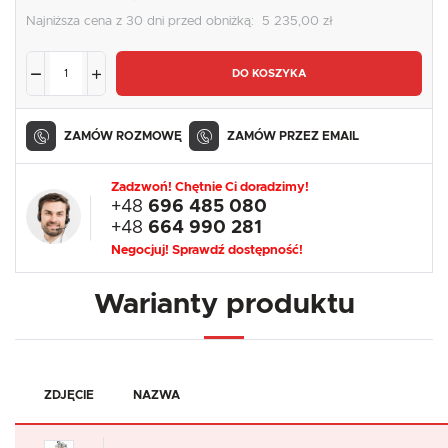
Najniższa cena z 30 dni przed obniżką:
5 235,00 zł
DO KOSZYKA
ZAMÓW ROZMOWĘ
ZAMÓW PRZEZ EMAIL
Zadzwoń! Chętnie Ci doradzimy!
+48
696 485 080
+48
664 990 281
Negocjuj! Sprawdź dostępność!
Warianty produktu
ZDJĘCIE
NAZWA