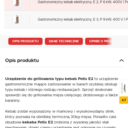
Gastronomiczny kebab elektryczny, E 2, P 6 kW, 400V | Po
Gastronomiczny kebab elektryczny, E 3, P 9 kW, 400 V | P
OPIS PRODUKTU
DANE TECHNICZNE
OPINIE O PRODUKCIE
Opis produktu
Urządzenie do grillowania typu kebab Potis E2
to urządzenie
gastronomiczne mające zastosowanie w barach szybkiej obsługi
SEE REVIEWS
typu kebab i różnego rodzaju restauracjach. Sprzęt doskonale
sprawdzi się do grillowania mięsa cielęcego, drobiowego a także
4.7
baraniny.
Kebab został wyposażony w markowy i wysokowydajny silnik,
który pozwala na obróbkę termiczną 30kg mięsa. Ponadto cała
obudowa
kebaba
Potis E2
zrobiona z wysokiej jakości stali
nierdzewnej, dzięki czemu urządzenie jest odporne na czynniki