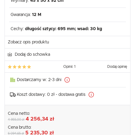
Wymiary:
45 x 50 x 92 cm
Gwarancja:
12 M
Cechy:
długość sztycy: 695 mm; wsad: 30 kg
Zobacz opis produktu
Dodaj do schowka
Opinii: 1
Dodaj opinię
Dostarczamy w:
2-3 dni
Koszt dostawy:
0 zł - dostawa gratis
Cena netto:
4 256,34 zł
4 955,00 zł
Cena brutto:
5 235,30 zł
6 094,65 zł