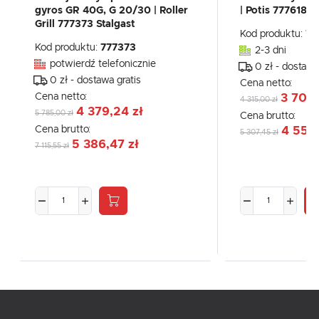
gyros GR 40G, G 20/30 | Roller
| Potis 777618 S
Grill 777373 Stalgast
Kod produktu:
77
Kod produktu:
777373
2-3 dni
potwierdź telefonicznie
0 zł - dostawa
0 zł - dostawa gratis
Cena netto:
Cena netto:
3 706,
4 315,00 zł
4 379,24 zł
5 785,00 zł
Cena brutto:
Cena brutto:
4 559,
5 307,45 zł
5 386,47 zł
7 115,55 zł