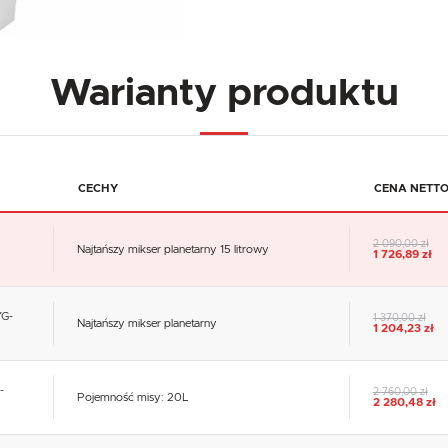
Warianty produktu
CECHY
CENA NETT
2 090,00 zł
Najtańszy mikser planetarny 15 litrowy
1 726,89 zł
YG-
1 370,00 zł
Najtańszy mikser planetarny
1 204,23 zł
-
2 760,00 zł
Pojemność misy: 20L
2 280,48 zł