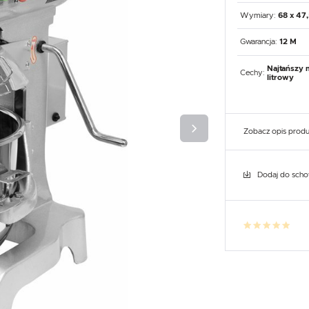
UX
WHIRLPOOL
YATO GASTRO
PROFESSIONAL
Wymiary:
68 x 47,
Gwarancja:
12 M
Najtańszy 
Cechy:
litrowy
Zobacz opis prod
Dodaj do sch