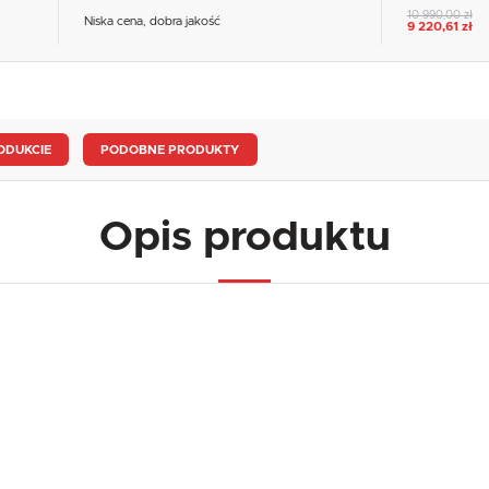
10 990,00 zł
Niska cena, dobra jakość
9 220,61 zł
ODUKCIE
PODOBNE PRODUKTY
Opis produktu
USTAWIENIA
Szanujemy Twoją prywatność. Możesz zmienić ustawienia cookies lub zaakceptować je
wszystkie. W dowolnym momencie możesz dokonać zmiany swoich ustawień.
USTAWIENIA REGIONALNE
Niezbędne
Lokalizacja
Niezbędne pliki cookies służą do prawidłowego funkcjonowania strony internetowej i umożliwiają Ci
Polska
komfortowe korzystanie z oferowanych przez nas usług.
Pliki cookies odpowiadają na podejmowane przez Ciebie działania w celu m.in. dostosowania Twoich
Więcej
Język
ustawień preferencji prywatności, logowania czy wypełniania formularzy. Dzięki plikom cookies strona
z której korzystasz, może działać bez zakłóceń.