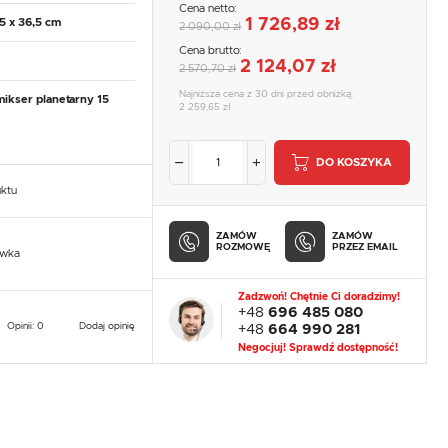
Cena netto:
1 726,89 zł
5 x 36,5 cm
2 090,00 zł
Cena brutto:
2 124,07 zł
2 570,70 zł
Najniższa cena z 30 dni przed obniżką:
mikser planetarny 15
2 259,65 zł
DO KOSZYKA
uktu
ZAMÓW
ZAMÓW
ROZMOWĘ
PRZEZ EMAIL
owka
Zadzwoń! Chętnie Ci doradzimy!
+48
696 485 080
Opinii: 0
Dodaj opinię
+48
664 990 281
Negocjuj! Sprawdź dostępność!