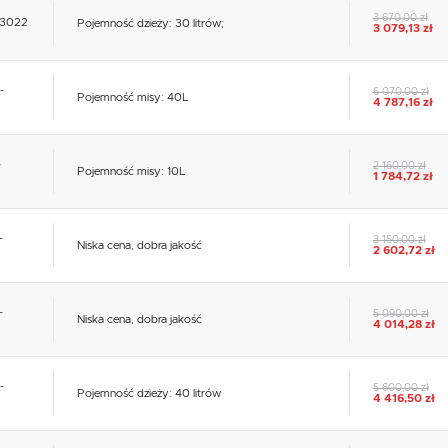
3 670,00 zł
-03022
Pojemność dzieży: 30 litrów;
3 079,13 zł
-
6 070,00 zł
Pojemność misy: 40L
4 787,16 zł
-
2 160,00 zł
Pojemność misy: 10L
1 784,72 zł
-
3 150,00 zł
Niska cena, dobra jakość
2 602,72 zł
-
5 090,00 zł
Niska cena, dobra jakość
4 014,28 zł
-
5 600,00 zł
Pojemność dzieży: 40 litrów
4 416,50 zł