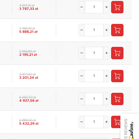
4 514,10 zł
3 787,33 zł
7 466,10 zł
5 888,21 zł
2 656,80 zł
2 195,21 zł
3 874,50 zł
3 201,34 zł
6 260,70 zł
4 937,56 zł
SEE REVIEWS
6 888,00 zł
5 432,29 zł