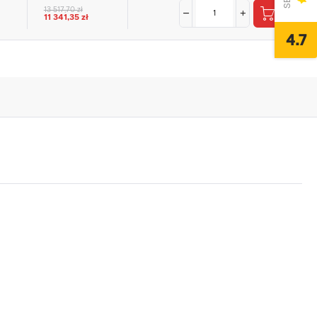
13 517,70 zł
11 341,35 zł
4.7
,