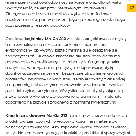
gwarantuje wyjątkową odporność na korozję oraz długotrwałą
4.7
wytrzymałość, nawet przy intensywnym użytkowaniu.
Zintegrowana ostrzałka umożliwia szybkie i komfortowe
naostrzenie noża, pod warunkiem jego uprzedniego dokładnego
oczyszczenia z resztek produktów.
Obudowa
krajalnicy Ma-Ga 212
została zaprojektowana z myślą
o maksymalnym uproszczeniu codziennej higieny – jej
ergonomiczny, opływowy kształt minimalizuje osadzanie się
zanieczyszczeń. Kluczowe znaczenie dla stabilnego cięcia ma
odpowiednio wyprofilowany stół roboczy, którego optymalne
nachylenie, w połączeniu z precyzyjnie dopasowaną płytą
dociskową, zapewnia pewne i bezpieczne utrzymanie krojonych
produktów. Wygodny uchwyt stołu, zaprojektowany z dbałością
o ergonomię, ułatwia płynne operowanie urządzeniem, czyniąc
pracę intuicyjną i przyjemną. Wszystkie elementy stykające się
z żywnością wykonano z anodowanego aluminium – materiału
odpornego na zużycie i zgodnego z normami higienicznymi.
Krajalnica sklepowa Ma-Ga 212
nie jest przeznaczona do cięcia
produktów zamrożonych, wyrobów z kośćmi ani materiałów
niebędących żywnością. Aby zapewnić wysoki standard czystości,
wszystkie komponenty mające kontakt z produktami spożywczymi