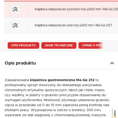
Krajalnica sklepowa do żywności nóż ⌀300 mm | Ma-Ga 212
Krajalnica sklepowa do sera nóż ⌀300 mm | Ma-Ga 212T
OPIS PRODUKTU
DANE TECHNICZNE
OPINIE O PRODUKCIE
Opis produktu
Zaawansowana
krajalnica gastronomiczna Ma-Ga 212
to
profesjonalny sprzęt stworzony do dokładnego porcjowania
różnorodnych artykułów spożywczych, takich jak chleb, mięso,
czy wędliny, w plastry o grubości precyzyjnie dopasowanej do
wymagań użytkownika. Możliwość płynnego ustawienia grubości
cięcia w przedziale od 0 do 15 mm zapewnia pełną kontrolę nad
efektami pracy. Wyposażona w ostrze o średnicy 300 mm,
SEE REVIEWS
wykonane ze stali węglowej z chromowaną powłoką, maszyna