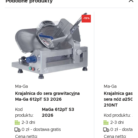
Podobne produkty
-15%
Ma-Ga
Ma-Ga
Krajalnica do sera grawitacyjna
Krajalnica gast
Ma-Ga 612pT S3 2026
sera nóż ⌀250 
210NT
Kod
MaGa 612pT S3
produktu:
2026
Kod produktu:
21
2-3 dni
2-3 dni
0 zł - dostawa gratis
0 zł - dostawa
Cena netto:
Cena netto: