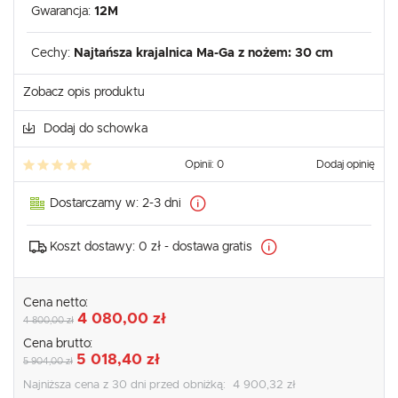
Gwarancja:
12M
Cechy:
Najtańsza krajalnica Ma-Ga z nożem: 30 cm
Zobacz opis produktu
Dodaj do schowka
Opinii: 0
Dodaj opinię
Dostarczamy w:
2-3 dni
Koszt dostawy:
0 zł - dostawa gratis
Cena netto:
4 080,00 zł
4 800,00 zł
Cena brutto:
5 018,40 zł
5 904,00 zł
Najniższa cena z 30 dni przed obniżką:
4 900,32 zł