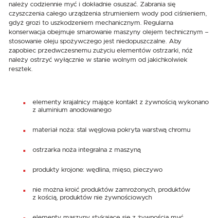
należy codziennie myć i dokładnie osuszać. Zabrania się
czyszczenia całego urządzenia strumieniem wody pod ciśnieniem,
gdyż grozi to uszkodzeniem mechanicznym. Regularna
konserwacja obejmuje smarowanie maszyny olejem technicznym –
stosowanie oleju spożywczego jest niedopuszczalne. Aby
zapobiec przedwczesnemu zużyciu elementów ostrzarki, nóż
należy ostrzyć wyłącznie w stanie wolnym od jakichkolwiek
resztek.
elementy krajalnicy mające kontakt z żywnością wykonano
z aluminium anodowanego
materiał noża: stal węglowa pokryta warstwą chromu
ostrzarka noża integralna z maszyną
produkty krojone: wędlina, mięso, pieczywo
nie można kroić produktów zamrożonych, produktów
z kością, produktów nie żywnościowych
elementy maszyny stykające się z żywnością myć