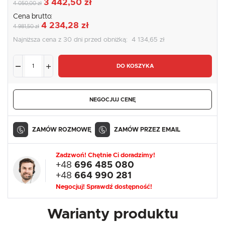
3 442,50 zł
4 050,00 zł
Cena brutto:
4 234,28 zł
4 981,50 zł
Najniższa cena z 30 dni przed obniżką:
4 134,65 zł
DO KOSZYKA
NEGOCJUJ CENĘ
ZAMÓW ROZMOWĘ
ZAMÓW PRZEZ EMAIL
Zadzwoń! Chętnie Ci doradzimy!
+48
696 485 080
+48
664 990 281
Negocjuj! Sprawdź dostępność!
Warianty produktu