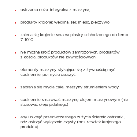
ostrzarka noża: integralna z maszyną
produkty krojone: wędlina, ser, mięso, pieczywo
zaleca się krojenie sera na plastry schłodzonego do temp.
7-10°C.
nie można kroić produktów zamrożonych, produktów
z kością, produktów nie żywnościowych
elementy maszyny stykające się z żywnością myć
codziennie, po myciu osuszyć
zabrania się mycia całej maszyny strumieniem wody
codziennie smarować maszynę olejem maszynowym (nie
stosować oleju jadalnego)
aby uniknąć przedwczesnego zużycia ściernic ostrzarki,
nóż ostrzyć wyłącznie czysty (bez resztek krojonego
produktu)