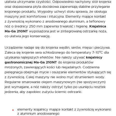
ułatwia utrzymanie czystości. Odpowiednio nachylony stół krojenia
oraz dopasowana płyta dociskowa zapewniają stabilne przyleganie
krojonego produktu. Wygodny uchwyt stołu sprawia, że obsługa
maszyny jest komfortowa i intuicyjna. Elementy mające kontakt
z żywnością wykonano z anodowanego aluminium, a teflonowy
nóż o średnicy 250 mm zapewnia trwałość i higienę.
Krajalnica
Ma-Ga 210NT
wyposażona jest w zintegrowaną ostrzarkę noża,
co ułatwia jego konserwację.
Urządzenie nadaje się do krojenia wędlin, serów, mięsa i pieczywa.
Zaleca się krojenie sera schłodzonego do temperatury 7-10°C dla
uzyskania najlepszych efektów. Nie należy używać
krajalnicy
gastronomicznej Ma-Ga 210NT
do krojenia produktów
mrożonych, zawierających kości lub niejadalnych. Codzienna
pielęgnacja obejmuje mycie i osuszanie elementów stykających się
z żywnością. Całej maszyny nie wolno myć strumieniem wody.
Regularne smarowanie olejem maszynowym (nie spożywczym)
jest wymagane, a nóż należy ostrzyć tylko po usunięciu resztek
jedzenia, aby zapobiec zużyciu ściernic ostrzarki.
elementy krajalnicy mające kontakt z żywnością wykonano
z aluminium anodowanego