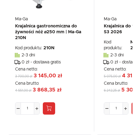
Ma-Ga
Ma-Ga
Krajalnica gastronomiczna do
Krajalnica do w
żywności nóż ⌀250 mm | Ma-Ga
S3 2026
210N
Kod
Ma
Kod produktu:
210N
produktu:
20
2-3 dni
2-3 dni
0 zł - dostawa gratis
0 zł - dostawa
Cena netto:
Cena netto:
3 145,00 zł
4 313,
3 700,00 zł
5 075,00 zł
Cena brutto:
Cena brutto:
3 868,35 zł
5 305,
4 551,00 zł
6 242,25 zł