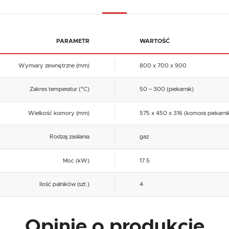
PARAMETR
WARTOŚĆ
Wymiary zewnętrzne (mm)
800 x 700 x 900
Zakres temperatur (°C)
50 – 300 (piekarnik)
Wielkość komory (mm)
575 x 450 x 316 (komora piekarni
Rodzaj zasilania
gaz
Moc (kW)
17.5
Ilość palników (szt.)
4
Opinie o produkcie