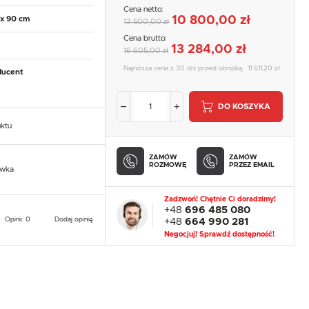
Cena netto:
10 800,00 zł
 x 90 cm
13 500,00 zł
Cena brutto:
13 284,00 zł
16 605,00 zł
Najniższa cena z 30 dni przed obniżką:
11 611,20 zł
ducent
DO KOSZYKA
uktu
ZAMÓW
ZAMÓW
ROZMOWĘ
PRZEZ EMAIL
owka
Zadzwoń! Chętnie Ci doradzimy!
+48
696 485 080
Opinii: 0
Dodaj opinię
+48
664 990 281
Negocjuj! Sprawdź dostępność!