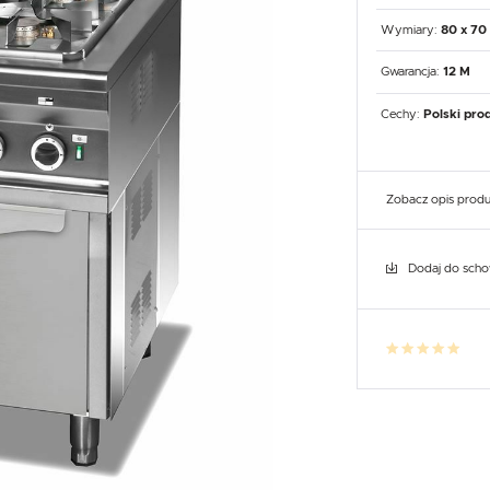
UX
WHIRLPOOL
YATO GASTRO
PROFESSIONAL
Wymiary:
80 x 70
Gwarancja:
12 M
Cechy:
Polski pro
Zobacz opis prod
Dodaj do sch