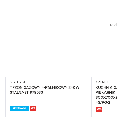
- to 
STALGAST
KROMET
TRZON GAZOWY 4-PALNIKOWY 24KW |
KUCHNIA G
STALGAST 979533
PIEKARNI
800X700X9
4S/PG-2
BESTSELLER
-25%
-20%