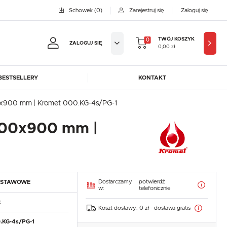
Schowek
(0)
Zarejestruj się
Zaloguj się
TWÓJ KOSZYK
0
ZALOGUJ SIĘ
0,00 zł
BESTSELLERY
KONTAKT
jestruj się
0x900 mm | Kromet 000.KG-4s/PG-1
BYFAL
BREMA ICE MAKERS
700x900 mm |
KOWE KORZYŚCI:
DORA-METAL
EGAZ
GASTROPRODUKT
GREDIL
ji zamówień
ICE HORIZON
INSTANCO
w
LOZAMET
LENARI
adzania swoich danych przy kolejnych zakupach
Dostarczamy
potwierdź
DSTAWOWE
OHAUS
POTIS
abatów i kuponów promocyjnych
w:
telefonicznie
ROBOT COUPE
ROLLER GRILL
t
Koszt dostawy:
0 zł - dostawa gratis
SAYL
SCOTSMAN
J SIĘ
.KG-4s/PG-1