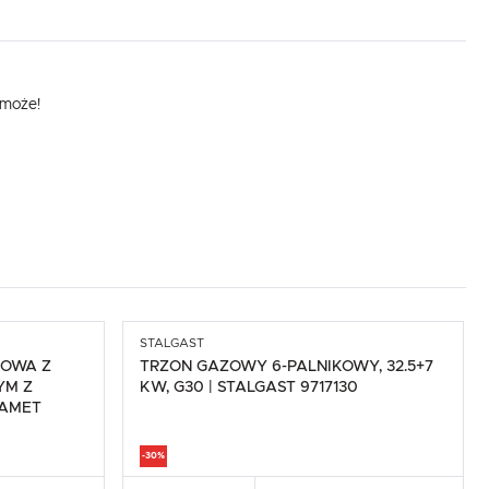
omoże!
STALGAST
KOWA Z
TRZON GAZOWY 6-PALNIKOWY, 32.5+7
YM Z
KW, G30 | STALGAST 9717130
ZAMET
-30%