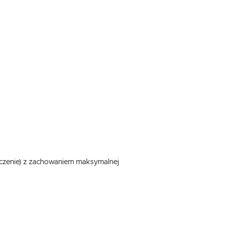
.
e
eczenie) z zachowaniem maksymalnej