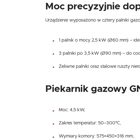
Moc precyzyjnie do
Urządzenie wyposażono w cztery palniki gaz
1 palnik o mocy 2,5 kW (Ø60 mm) – idea
3 palniki po 3,5 kW (Ø90 mm) – do co
Żeliwne palniki oraz stalowe ruszty nie
Piekarnik gazowy GN
Moc: 4,5 kW,
Zakres temperatur: 50–300°C,
Wymiary komory: 575×450×316 mm,