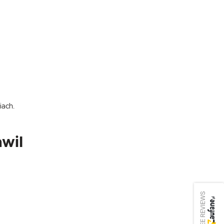
iach.
wil
SEE REVIEWS