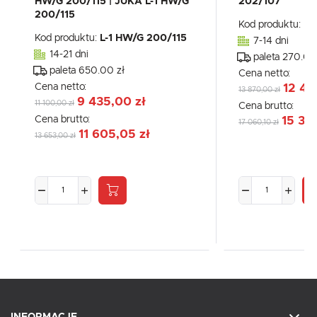
HW/G 200/115 | JUKA L-1 HW/G
202/107
200/115
Kod produktu:
L-
Kod produktu:
L-1 HW/G 200/115
7-14 dni
14-21 dni
paleta 270.00
paleta 650.00 zł
Cena netto:
Cena netto:
12 47
13 870,00 zł
9 435,00 zł
11 100,00 zł
Cena brutto:
Cena brutto:
15 35
17 060,10 zł
11 605,05 zł
13 653,00 zł
INFORMACJE