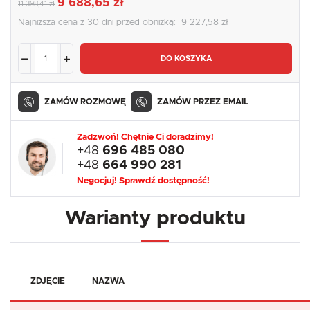
9 688,65 zł
11 398,41 zł
Najniższa cena z 30 dni przed obniżką:
9 227,58 zł
DO KOSZYKA
ZAMÓW ROZMOWĘ
ZAMÓW PRZEZ EMAIL
Zadzwoń! Chętnie Ci doradzimy!
+48
696 485 080
+48
664 990 281
Negocjuj! Sprawdź dostępność!
Warianty produktu
ZDJĘCIE
NAZWA