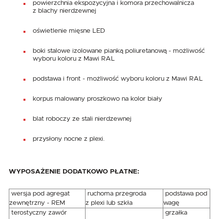
powierzchnia ekspozycyjna i komora przechowalnicza
z blachy nierdzewnej
oświetlenie mięsne LED
boki stalowe izolowane pianką poliuretanową - możliwość
wyboru koloru z Mawi RAL
podstawa i front - możliwość wyboru koloru z Mawi RAL
korpus malowany proszkowo na kolor biały
blat roboczy ze stali nierdzewnej
przysłony nocne z plexi.
WYPOSAŻENIE DODATKOWO PŁATNE:
wersja pod agregat
ruchoma przegroda
podstawa pod
zewnętrzny - REM
z plexi lub szkła
wagę
terostyczny zawór
grzałka