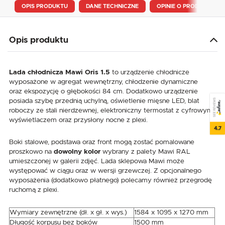
OPIS PRODUKTU
DANE TECHNICZNE
OPINIE O PRODUKCIE
Opis produktu
Lada chłodnicza Mawi Oris 1.5
to urządzenie chłodnicze
wyposażone w agregat wewnętrzny, chłodzenie dynamiczne
oraz ekspozycję o głębokości 84 cm. Dodatkowo urządzenie
posiada szybę przednią uchylną, oświetlenie mięsne LED, blat
SEE REVIEWS
roboczy ze stali nierdzewnej, elektroniczny termostat z cyfrowym
wyświetlaczem oraz przysłony nocne z plexi.
4.7
Boki stalowe, podstawa oraz front mogą zostać pomalowane
proszkowo na
dowolny kolor
wybrany z palety Mawi RAL
umieszczonej w galerii zdjęć. Lada sklepowa Mawi może
występować w ciągu oraz w wersji grzewczej. Z opcjonalnego
wyposażenia (dodatkowo płatnego) polecamy również przegrodę
ruchomą z plexi.
Wymiary zewnętrzne (dł. x gł. x wys.)
1584 x 1095 x 1270 mm
Długość korpusu bez boków
1500 mm