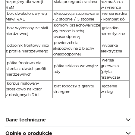
rozprężny dla wersji
stała przegroda szklana
rozmrażania
REM
w rynience
bok dwukolorowy wg
ekspozycja stopniowana
wersja jezdna
Mawi RAL
- 2 stopnie / 3 stopnie
- komplet kół
komory przechowalnicze
bok wykonany ze stali
gniazdko
wyłożone blachą
nierdzewnej
hermetyczne
kwasoodporną
powierzchnia
odbojnik frontowy inox
wyparka
ekspozycyjna z blachy
z profila nierdzewnego
elektryczna
kwasoodpornej
wersja
półka frontowa dla
półka szklana wewnątrz
grzewcza
klienta z dwóch profili
lady
(płyta
nierdzewnych
grzewcza)
korpus malowany
blat roboczy z granitu
łączenie
proszkowo na kolor
strzegom
w ciągi
z dostępnych RAL
Dane techniczne
Opinie o produkcie