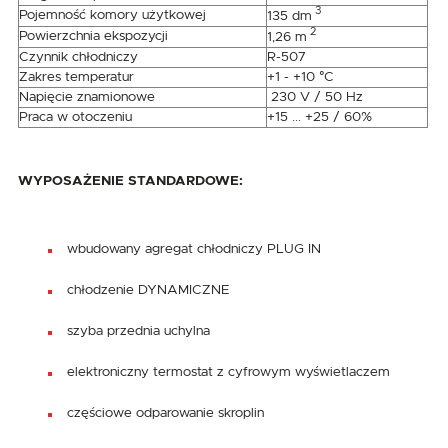
3
Pojemność komory użytkowej
135 dm
2
Powierzchnia ekspozycji
1,26 m
Czynnik chłodniczy
R-507
Zakres temperatur
+1 - +10 °C
Napięcie znamionowe
230 V / 50 Hz
Praca w otoczeniu
+15 ... +25 / 60%
WYPOSAŻENIE STANDARDOWE:
wbudowany agregat chłodniczy PLUG IN
chłodzenie DYNAMICZNE
szyba przednia uchylna
elektroniczny termostat z cyfrowym wyświetlaczem
częściowe odparowanie skroplin