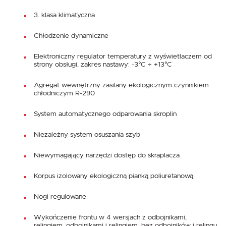
3. klasa klimatyczna
Chłodzenie dynamiczne
Elektroniczny regulator temperatury z wyświetlaczem od
strony obsługi, zakres nastawy: -3°C ÷ +13°C
Agregat wewnętrzny zasilany ekologicznym czynnikiem
chłodniczym R-290
System automatycznego odparowania skroplin
Niezależny system osuszania szyb
Niewymagający narzędzi dostęp do skraplacza
Korpus izolowany ekologiczną pianką poliuretanową
Nogi regulowane
Wykończenie frontu w 4 wersjach z odbojnikami,
relingiem, odbojnikami i relingiem, bez odbojników i relingu