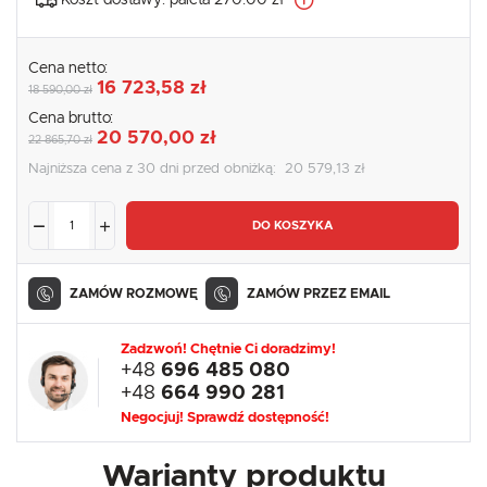
Koszt dostawy:
paleta 270.00 zł
Cena netto:
16 723,58 zł
18 590,00 zł
Cena brutto:
20 570,00 zł
22 865,70 zł
Najniższa cena z 30 dni przed obniżką:
20 579,13 zł
DO KOSZYKA
ZAMÓW ROZMOWĘ
ZAMÓW PRZEZ EMAIL
Zadzwoń! Chętnie Ci doradzimy!
+48
696 485 080
+48
664 990 281
Negocjuj! Sprawdź dostępność!
Warianty produktu