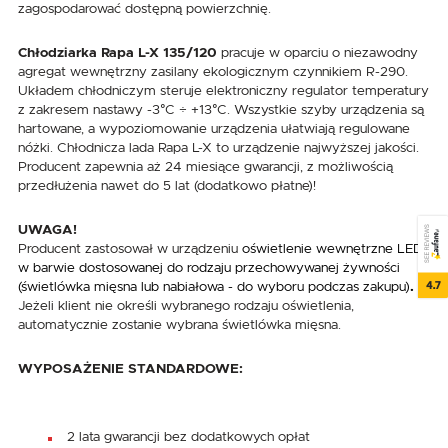
zagospodarować dostępną powierzchnię.
Chłodziarka Rapa L-X 135/120
pracuje w oparciu o niezawodny
agregat wewnętrzny zasilany ekologicznym czynnikiem R-290.
Układem chłodniczym steruje elektroniczny regulator temperatury
z zakresem nastawy -3°C ÷ +13°C. Wszystkie szyby urządzenia są
hartowane, a wypoziomowanie urządzenia ułatwiają regulowane
nóżki. Chłodnicza lada Rapa L-X to urządzenie najwyższej jakości.
Producent zapewnia aż 24 miesiące gwarancji, z możliwością
przedłużenia nawet do 5 lat (dodatkowo płatne)!
UWAGA!
SEE REVIEWS
Producent zastosował w urządzeniu
oświetlenie wewnętrzne LED
w barwie dostosowanej do rodzaju przechowywanej żywności
4.7
(świetlówka mięsna lub nabiałowa - do wyboru podczas zakupu)
.
Jeżeli klient nie określi wybranego rodzaju oświetlenia,
automatycznie zostanie wybrana świetlówka mięsna.
WYPOSAŻENIE STANDARDOWE:
2 lata gwarancji bez dodatkowych opłat