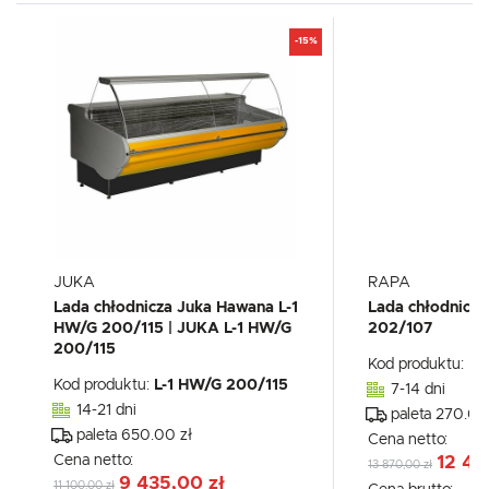
-15%
JUKA
RAPA
Lada chłodnicza Juka Hawana L-1
Lada chłodnicz
HW/G 200/115 | JUKA L-1 HW/G
202/107
200/115
Kod produktu:
L-
Kod produktu:
L-1 HW/G 200/115
7-14 dni
14-21 dni
paleta 270.00
paleta 650.00 zł
Cena netto:
Cena netto:
12 47
13 870,00 zł
9 435,00 zł
11 100,00 zł