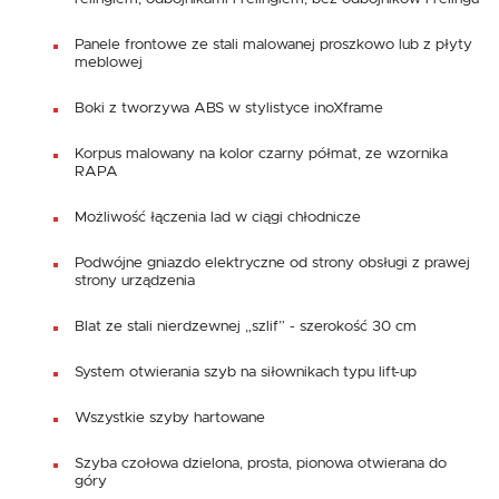
Panele frontowe ze stali malowanej proszkowo lub z płyty
meblowej
Boki z tworzywa ABS w stylistyce inoXframe
Korpus malowany na kolor czarny półmat, ze wzornika
RAPA
Możliwość łączenia lad w ciągi chłodnicze
Podwójne gniazdo elektryczne od strony obsługi z prawej
strony urządzenia
Blat ze stali nierdzewnej „szlif” - szerokość 30 cm
System otwierania szyb na siłownikach typu lift-up
Wszystkie szyby hartowane
Szyba czołowa dzielona, prosta, pionowa otwierana do
góry