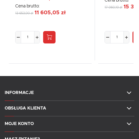
Cena brutto:
Cena brutto:
15 35
17 060,10 zł
11 605,05 zł
13 653,00 zł
INFORMACJE
OBSŁUGA KLIENTA
MOJE KONTO