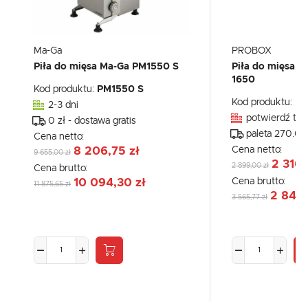
Ma-Ga
PROBOX
Piła do mięsa Ma-Ga PM1550 S
Piła do mięsa z
1650
Kod produktu:
PM1550 S
Kod produktu:
PX
2-3 dni
potwierdź tel
0 zł - dostawa gratis
paleta 270.00
Cena netto:
Cena netto:
8 206,75 zł
9 655,00 zł
2 316,
2 899,00 zł
Cena brutto:
Cena brutto:
10 094,30 zł
11 875,65 zł
2 849,
3 565,77 zł