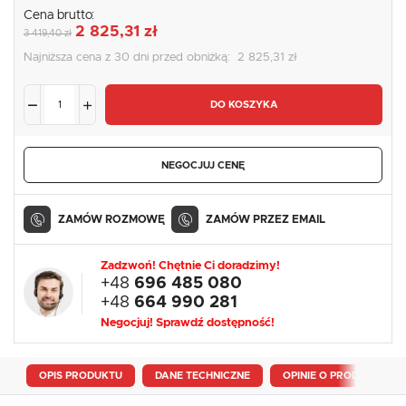
Cena brutto:
2 825,31 zł
3 419,40 zł
Najniższa cena z 30 dni przed obniżką:
2 825,31 zł
DO KOSZYKA
NEGOCJUJ CENĘ
ZAMÓW ROZMOWĘ
ZAMÓW PRZEZ EMAIL
Zadzwoń! Chętnie Ci doradzimy!
+48
696 485 080
+48
664 990 281
Negocjuj! Sprawdź dostępność!
OPIS PRODUKTU
DANE TECHNICZNE
OPINIE O PRODUKCIE