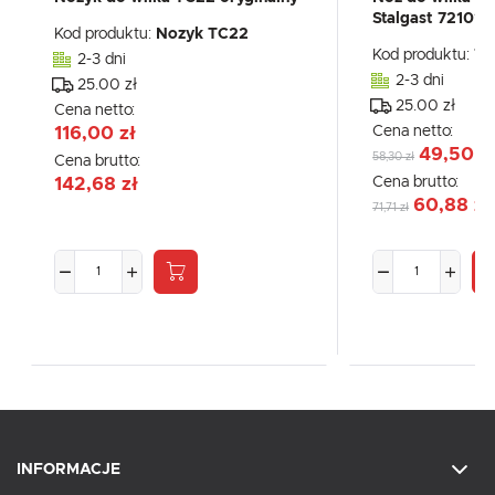
Stalgast 721010
Kod produktu:
Nozyk TC22
Kod produktu:
72
2-3 dni
2-3 dni
25.00 zł
25.00 zł
Cena netto:
Cena netto:
116,00 zł
49,50 z
58,30 zł
Cena brutto:
Cena brutto:
142,68 zł
60,88 zł
71,71 zł
INFORMACJE