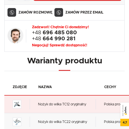
ZAMÓW ROZMOWĘ
ZAMÓW PRZEZ EMAIL
Zadzwoń! Chętnie Ci doradzimy!
+48
696 485 080
+48
664 990 281
Negocjuj! Sprawdź dostępność!
Warianty produktu
ZDJĘCIE
NAZWA
CECHY
Nożyk do wilka TC12 oryginalny
Polska produkcj
SEE REVIEWS
Nożyk do wilka TC22 oryginalny
Polska produkcj
4.7