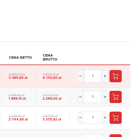
CENA
CENA NETTO
BRUTTO
3 989,00 zł
4 906,47 zł
3 390,65 zł
4 170,50 zł
2 199,00 zł
2 704,77 zł
1 869,15 zł
2 299,05 zł
3 229,00 zł
3 971,67 zł
2 744,65 zł
3 375,92 zł