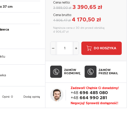
Cena netto:
3 390,65 zł
 x 37 cm
3 989,00 zł
Cena brutto:
4 170,50 zł
4 906,47 zł
Najniższa cena z 30 dni przed obniżką:
tawca
4 906,47 zł
DO KOSZYKA
uktu
ZAMÓW
ZAMÓW
ROZMOWĘ
PRZEZ EMAIL
owka
Zadzwoń! Chętnie Ci doradzimy!
+48
696 485 080
Opinii: 0
Dodaj opinię
+48
664 990 281
Negocjuj! Sprawdź dostępność!