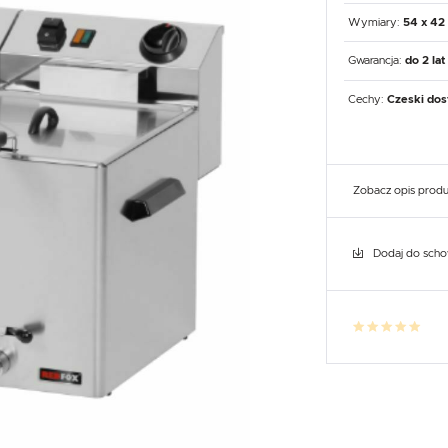
UX
WHIRLPOOL
YATO GASTRO
PROFESSIONAL
Wymiary:
54 x 42
Gwarancja:
do 2 lat
Cechy:
Czeski dos
Zobacz opis prod
Dodaj do sch