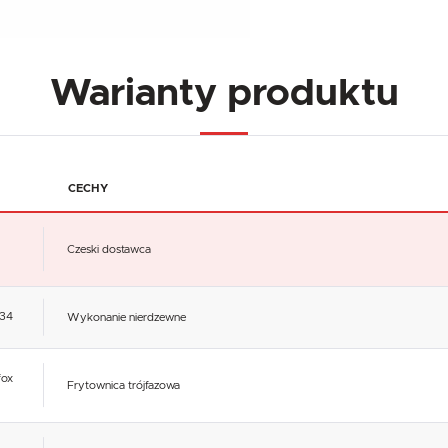
Warianty produktu
CECHY
Czeski dostawca
234
Wykonanie nierdzewne
fox
Frytownica trójfazowa