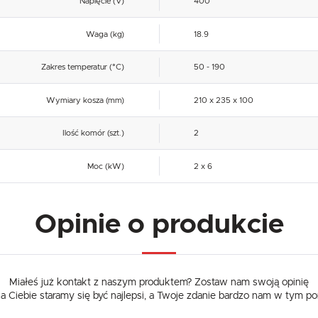
Napięcie (V)
400
Waga (kg)
18.9
Zakres temperatur (°C)
50 - 190
Wymiary kosza (mm)
210 x 235 x 100
Ilość komór (szt.)
2
Moc (kW)
2 x 6
Opinie o produkcie
Miałeś już kontakt z naszym produktem? Zostaw nam swoją opinię
dla Ciebie staramy się być najlepsi, a Twoje zdanie bardzo nam w tym p