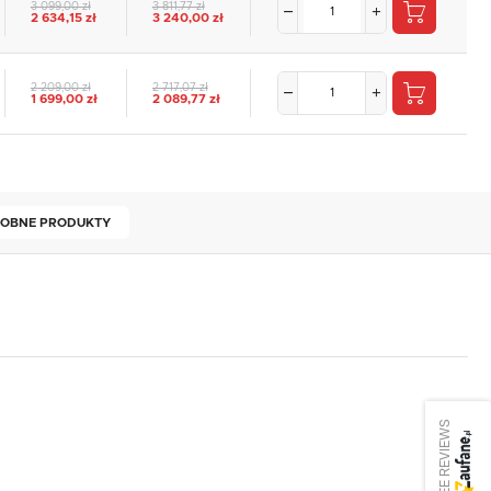
3 099,00 zł
3 811,77 zł
2 634,15 zł
3 240,00 zł
2 209,00 zł
2 717,07 zł
1 699,00 zł
2 089,77 zł
OBNE PRODUKTY
SEE REVIEWS