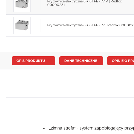
Frytownica elektryczna 8 + 8 l FE - 77 V | Redfox
00000231
Frytownica elektryczna 8 + 8 l FE - 77 | Redfox 00000
OPIS PRODUKTU
DANE TECHNICZNE
OPINIE O PR
„zimna strefa” - system zapobiegający przy