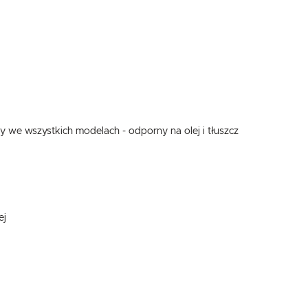
y we wszystkich modelach - odporny na olej i tłuszcz
USTAWIENIA
Szanujemy Twoją prywatność. Możesz zmienić ustawienia cookies lub zaakceptować je
wszystkie. W dowolnym momencie możesz dokonać zmiany swoich ustawień.
USTAWIENIA REGIONALNE
ej
Niezbędne
Lokalizacja
Niezbędne pliki cookies służą do prawidłowego funkcjonowania strony internetowej i umożliwiają Ci
Polska
komfortowe korzystanie z oferowanych przez nas usług.
Pliki cookies odpowiadają na podejmowane przez Ciebie działania w celu m.in. dostosowania Twoich
Więcej
Język
ustawień preferencji prywatności, logowania czy wypełniania formularzy. Dzięki plikom cookies strona
z której korzystasz, może działać bez zakłóceń.