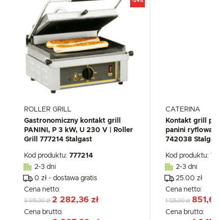
-24%
ROLLER GRILL
CATERINA
Gastronomiczny kontakt grill
Kontakt grill pr
PANINI, P 3 kW, U 230 V | Roller
panini ryflowany
Grill 777214 Stalgast
742038 Stalgas
Kod produktu:
777214
Kod produktu:
74
2-3 dni
2-3 dni
0 zł - dostawa gratis
25.00 zł
Cena netto:
Cena netto:
2 282,36 zł
851,63
3 015,00 zł
1 125,00 zł
Cena brutto:
Cena brutto: