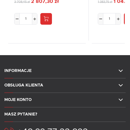
2 807,30 zł
1 047,
3 708,45 zł
1 383,75 zł
INFORMACJE
OBSŁUGA KLIENTA
MOJE KONTO
MASZ PYTANIE?