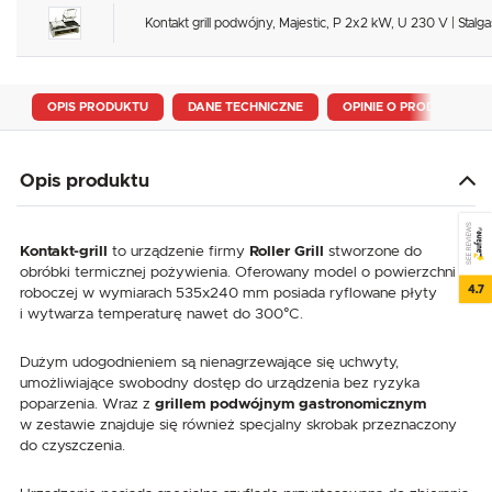
Kontakt grill podwójny, Majestic, P 2x2 kW, U 230 V | Stalg
OPIS PRODUKTU
DANE TECHNICZNE
OPINIE O PRODUKCIE
Opis produktu
SEE REVIEWS
Kontakt-grill
to urządzenie firmy
Roller Grill
stworzone do
obróbki termicznej pożywienia. Oferowany model o powierzchni
4.7
roboczej w wymiarach 535x240 mm posiada ryflowane płyty
i wytwarza temperaturę nawet do 300°C.
Dużym udogodnieniem są nienagrzewające się uchwyty,
umożliwiające swobodny dostęp do urządzenia bez ryzyka
poparzenia. Wraz z
grillem podwójnym gastronomicznym
w zestawie znajduje się również specjalny skrobak przeznaczony
do czyszczenia.