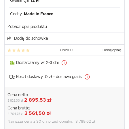
Gwarancja:
12 M
Cechy:
Made in France
Zobacz opis produktu
Dodaj do schowka
Opinii: 0
Dodaj opinię
Dostarczamy w:
2-3 dni
Koszt dostawy:
0 zł - dostawa gratis
Cena netto:
2 895,53 zł
3 825,00 zł
Cena brutto:
3 561,50 zł
4 704,75 zł
Najniższa cena z 30 dni przed obniżką:
3 789,62 zł