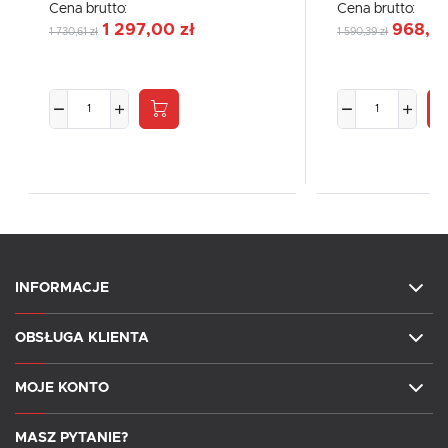
Cena brutto:
Cena brutto:
1 297,00 zł
968,55
1 730,61 zł
1 590,39 zł
INFORMACJE
OBSŁUGA KLIENTA
MOJE KONTO
MASZ PYTANIE?