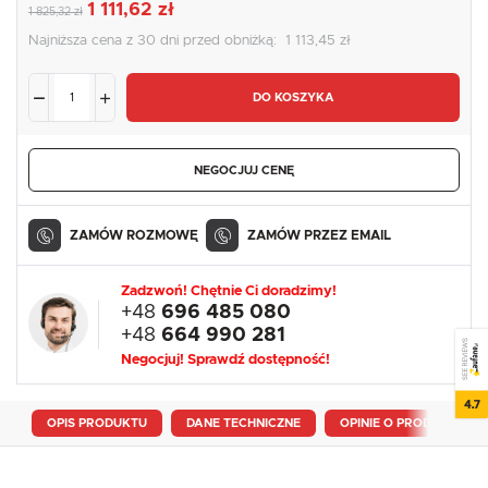
1 111,62 zł
1 825,32 zł
Najniższa cena z 30 dni przed obniżką:
1 113,45 zł
DO KOSZYKA
NEGOCJUJ CENĘ
ZAMÓW ROZMOWĘ
ZAMÓW PRZEZ EMAIL
Zadzwoń! Chętnie Ci doradzimy!
+48
696 485 080
+48
664 990 281
SEE REVIEWS
Negocjuj! Sprawdź dostępność!
4.7
OPIS PRODUKTU
DANE TECHNICZNE
OPINIE O PRODUKCIE