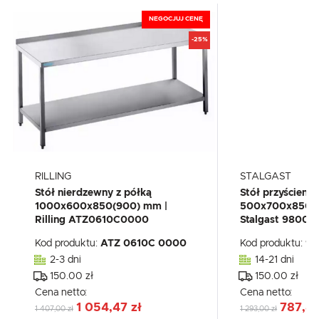
NEGOCJUJ CENĘ
-25%
RILLING
STALGAST
Stół nierdzewny z półką
Stół przyścienn
1000x600x850(900) mm |
500x700x850 m
Rilling ATZ0610C0000
Stalgast 9800
Kod produktu:
ATZ 0610C 0000
Kod produktu:
98
2-3 dni
14-21 dni
150.00 zł
150.00 zł
Cena netto:
Cena netto:
1 054,47 zł
787,44
1 407,00 zł
1 293,00 zł