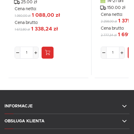
14-21 dni
25.00 zł
150.00 zł
Cena netto:
Cena netto:
1 088,00 zł
1 360,00 zł
1 375,
2 258,00 zł
Cena brutto:
Cena brutto:
1 338,24 zł
1 672,80 zł
1 691,
2 777,34 zł
INFORMACJE
OBSŁUGA KLIENTA