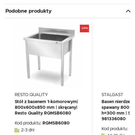
Podobne produkty
-20%
RESTO QUALITY
STALGAST
Stół z basenem 1-komorowym|
Basen nierdzew
800x600x850 mm | skręcany|
spawany 800x
Resto Quality RQMSB6080
h=300 mm | Sta
981336080
Kod produktu:
RQMSB6080
Kod produktu:
98
2-3 dni