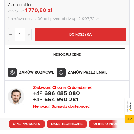
Cena brutto:
1 770,80 zł
2 907,72 zł
Najniższa cena z 30 dni przed obniżką:
2 907,72 zł
DO KOSZYKA
NEGOCJUJ CENĘ
ZAMÓW ROZMOWĘ
ZAMÓW PRZEZ EMAIL
Zadzwoń! Chętnie Ci doradzimy!
+48
696 485 080
+48
664 990 281
SEE REVIEWS
Negocjuj! Sprawdź dostępność!
4.7
OPIS PRODUKTU
DANE TECHNICZNE
OPINIE O PRODUKCIE