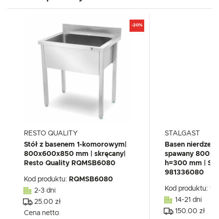
-20%
RESTO QUALITY
STALGAST
Stół z basenem 1-komorowym|
Basen nierdzew
800x600x850 mm | skręcany|
spawany 800x
Resto Quality RQMSB6080
h=300 mm | Sta
981336080
Kod produktu:
RQMSB6080
Kod produktu:
98
2-3 dni
14-21 dni
25.00 zł
150.00 zł
Cena netto: