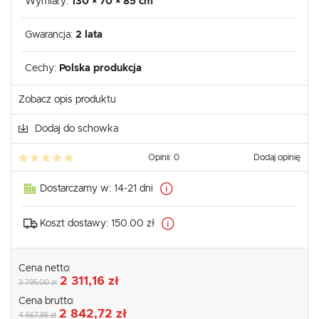
Wymiary:
130 × 70 × 85 cm
Gwarancja:
2 lata
Cechy:
Polska produkcja
Zobacz opis produktu
Dodaj do schowka
Opinii: 0
Dodaj opinię
Dostarczamy w:
14-21 dni
Koszt dostawy:
150.00 zł
Cena netto:
2 311,16 zł
3 795,00 zł
Cena brutto:
2 842,72 zł
4 667,85 zł