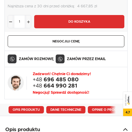
Najniższa cena z 30 dni przed obniżką:
4 667,85 zł
DO KOSZYKA
NEGOCJUJ CENĘ
ZAMÓW ROZMOWĘ
ZAMÓW PRZEZ EMAIL
Zadzwoń! Chętnie Ci doradzimy!
+48
696 485 080
+48
664 990 281
Negocjuj! Sprawdź dostępność!
SEE REVIEWS
OPIS PRODUKTU
DANE TECHNICZNE
OPINIE O PRODUKCIE
4.7
Opis produktu