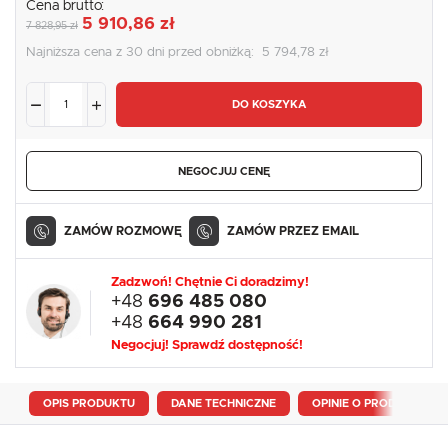
Cena brutto:
5 910,86 zł
7 828,95 zł
Najniższa cena z 30 dni przed obniżką:
5 794,78 zł
DO KOSZYKA
NEGOCJUJ CENĘ
ZAMÓW ROZMOWĘ
ZAMÓW PRZEZ EMAIL
Zadzwoń! Chętnie Ci doradzimy!
+48
696 485 080
+48
664 990 281
Negocjuj! Sprawdź dostępność!
OPIS PRODUKTU
DANE TECHNICZNE
OPINIE O PRODUKCIE