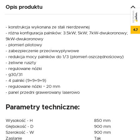
Opis produktu
SEE REVIEWS
- konstrukcja wykonana ze stali nierdzewnej
4.7
- różna konfiguracja palników: 3.5kW; 5kW; 7kW-dwukoronowy;
9kW-dwukoronowy
- płomień pilotowy
- zabezpieczenie przeciwwypływowe
- redukcja mocy palników do 1/3 (płomień oszczędnościowy)
- żeliwne ruszty
- regulowane nóżki
- g30/31
- 4 palniki (9+9+9+9)
- regulowane nóżki ~ 20 mm
- panel przedni grawerowany laserowo
Parametry techniczne:
Wysokość - H
850 mm
Głębokość - D
900 mm
Szerokość - W
900 mm
Zasilanie
Tak