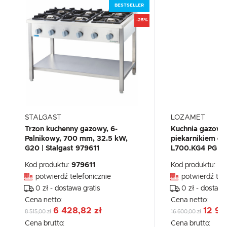
BESTSELLER
-25%
STALGAST
LOZAMET
Trzon kuchenny gazowy, 6-
Kuchnia gazowa
Palnikowy, 700 mm, 32.5 kW,
piekarnikiem g
G20 | Stalgast 979611
L700.KG4 PG
Kod produktu:
979611
Kod produktu:
L7
potwierdź telefonicznie
potwierdź tel
0 zł - dostawa gratis
0 zł - dostawa
Cena netto:
Cena netto:
6 428,82 zł
12 94
8 515,00 zł
16 600,00 zł
Cena brutto:
Cena brutto: