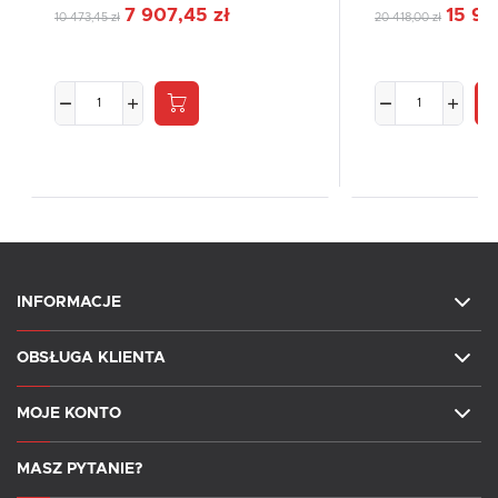
7 907,45 zł
15 92
10 473,45 zł
20 418,00 zł
INFORMACJE
OBSŁUGA KLIENTA
MOJE KONTO
MASZ PYTANIE?