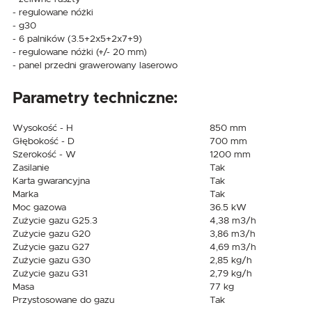
- regulowane nóżki
- g30
- 6 palników (3.5+2x5+2x7+9)
- regulowane nóżki (+/- 20 mm)
- panel przedni grawerowany laserowo
Parametry techniczne:
Wysokość - H
850 mm
Głębokość - D
700 mm
Szerokość - W
1200 mm
Zasilanie
Tak
Karta gwarancyjna
Tak
Marka
Tak
Moc gazowa
36.5 kW
Zużycie gazu G25.3
4,38 m3/h
Zużycie gazu G20
3,86 m3/h
Zużycie gazu G27
4,69 m3/h
Zużycie gazu G30
2,85 kg/h
Zużycie gazu G31
2,79 kg/h
Masa
77 kg
Przystosowane do gazu
Tak