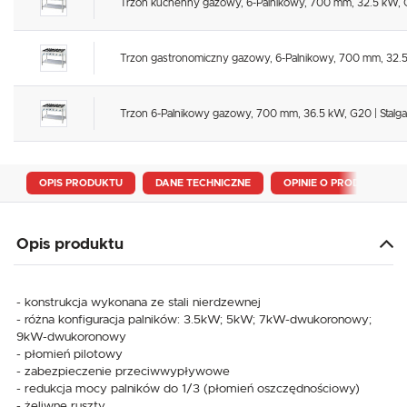
Trzon kuchenny gazowy, 6-Palnikowy, 700 mm, 32.5 kW, G2
Trzon gastronomiczny gazowy, 6-Palnikowy, 700 mm, 32.5 
Trzon 6-Palnikowy gazowy, 700 mm, 36.5 kW, G20 | Stalg
OPIS PRODUKTU
DANE TECHNICZNE
OPINIE O PRODUKCIE
Opis produktu
- konstrukcja wykonana ze stali nierdzewnej
- różna konfiguracja palników: 3.5kW; 5kW; 7kW-dwukoronowy;
9kW-dwukoronowy
- płomień pilotowy
- zabezpieczenie przeciwwypływowe
- redukcja mocy palników do 1/3 (płomień oszczędnościowy)
- żeliwne ruszty