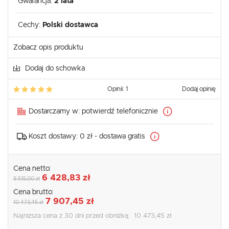
Gwarancja:
2 lata
Cechy:
Polski dostawca
Zobacz opis produktu
Dodaj do schowka
Opinii: 1
Dodaj opinię
Dostarczamy w:
potwierdź telefonicznie
Koszt dostawy:
0 zł - dostawa gratis
Cena netto:
6 428,83 zł
8 515,00 zł
Cena brutto:
7 907,45 zł
10 473,45 zł
Najniższa cena z 30 dni przed obniżką:
10 473,45 zł