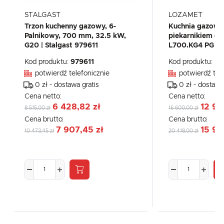
STALGAST
LOZAMET
Trzon kuchenny gazowy, 6-
Kuchnia gazowa
Palnikowy, 700 mm, 32.5 kW,
piekarnikiem g
G20 | Stalgast 979611
L700.KG4 PG
Kod produktu:
979611
Kod produktu:
L7
potwierdź telefonicznie
potwierdź tel
0 zł - dostawa gratis
0 zł - dostawa
Cena netto:
Cena netto:
6 428,82 zł
12 94
8 515,00 zł
16 600,00 zł
Cena brutto:
Cena brutto:
7 907,45 zł
15 92
10 473,45 zł
20 418,00 zł