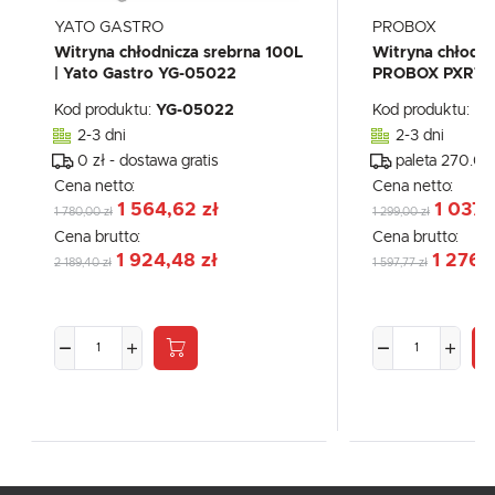
YATO GASTRO
PROBOX
Witryna chłodnicza srebrna 100L
Witryna chłodni
| Yato Gastro YG-05022
PROBOX PXRT-
Kod produktu:
YG-05022
Kod produktu:
PX
2-3 dni
2-3 dni
0 zł - dostawa gratis
paleta 270.00
Cena netto:
Cena netto:
1 564,62 zł
1 037,
1 780,00 zł
1 299,00 zł
Cena brutto:
Cena brutto:
1 924,48 zł
1 276,
2 189,40 zł
1 597,77 zł