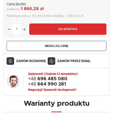
Cena brutto:
1 866,28 zł
2 335,77 zł
Najniższa cena z 30 dni przed obniżką:
1 860,00 zł
DO KOSZYKA
NEGOCJUJ CENĘ
ZAMÓW ROZMOWĘ
ZAMÓW PRZEZ EMAIL
Zadzwoń! Chętnie Ci doradzimy!
+48
696 485 080
+48
664 990 281
Negocjuj! Sprawdź dostępność!
Warianty produktu