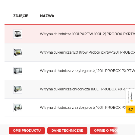
ZDJĘCIE
NAZWA
Witryna chłodnicza 100l PXRTW-100L-2| PROBOX PXRT
Witryna cukiernicza 120 litrów Probox pxrtw-120l| PRO
Witryna chłodnicza z szybą prostą 120l | PROBOX PXRTW
Witryna cukiernicza chłodnicza 160L | PROBOX PXRTW-1
SEE REVIEWS
Witryna chłodnicza z szybą prostą 160l | PROBOX PXRTW
4.7
OPIS PRODUKTU
DANE TECHNICZNE
OPINIE O PRODUKCIE