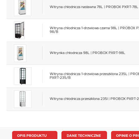
Witryna chłodnicza nastawna 78L | PROBOX PXRT-78L
Witryna chłodnicza 1-drzwiowa czarna 98L | PROBOX 
98/B
Witrynka chłodnicza 98L | PROBOX PXRT-98L
Witryna chłodnicza 1-drzwiowa przeszklona 235L | PR
PXRT-235/B
Witryna chłodnicza przeszklona 235l | PROBOX PXRT-
OPIS PRODUKTU
DANE TECHNICZNE
OPINIE O PR