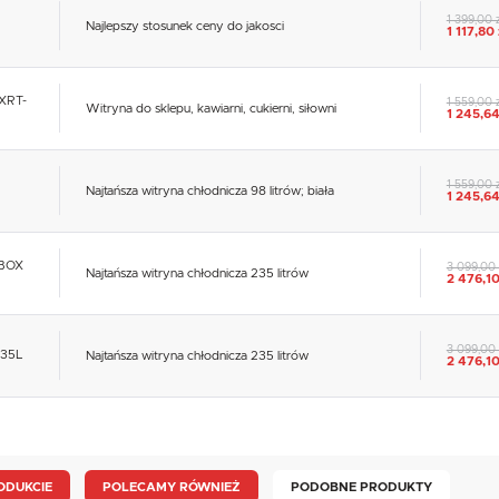
1 399,00 
Najlepszy stosunek ceny do jakosci
1 117,80 
PXRT-
1 559,00 
Witryna do sklepu, kawiarni, cukierni, siłowni
1 245,64
1 559,00 
Najtańsza witryna chłodnicza 98 litrów; biała
1 245,64
OBOX
3 099,00 
Najtańsza witryna chłodnicza 235 litrów
2 476,10
3 099,00 
235L
Najtańsza witryna chłodnicza 235 litrów
2 476,10
ODUKCIE
POLECAMY RÓWNIEŻ
PODOBNE PRODUKTY