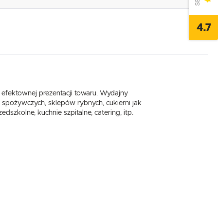
4.7
 efektownej prezentacji towaru. Wydajny
spożywczych, sklepów rybnych, cukierni jak
edszkolne, kuchnie szpitalne, catering, itp.
,