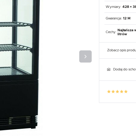
UX
WHIRLPOOL
YATO GASTRO
PROFESSIONAL
Wymiary:
428 × 3
Gwarancja:
12 M
Najtańsza 
Cechy:
litrów
Zobacz opis prod
Dodaj do sch