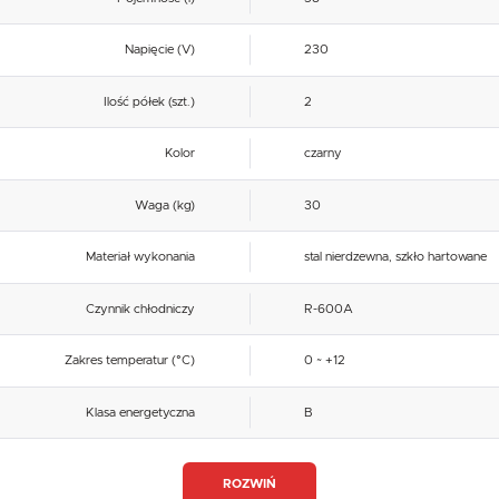
Napięcie (V)
230
Ilość półek (szt.)
2
Kolor
czarny
Waga (kg)
30
Materiał wykonania
stal nierdzewna, szkło hartowane
Czynnik chłodniczy
R-600A
Zakres temperatur (°C)
0 ~ +12
Klasa energetyczna
B
Ilość drzwi (szt.)
1
ROZWIŃ