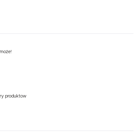
omoże!
ary produktow