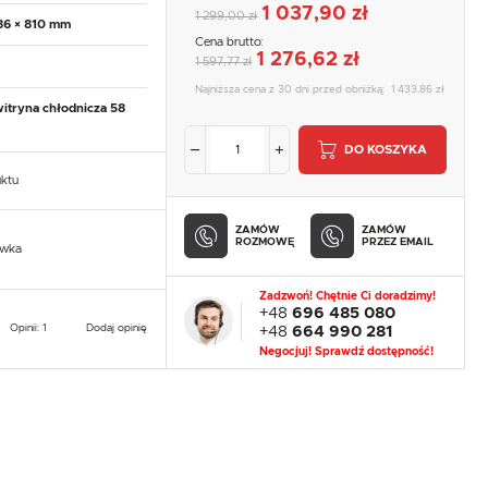
1 037,90 zł
1 299,00 zł
86 × 810 mm
Cena brutto:
1 276,62 zł
1 597,77 zł
Najniższa cena z 30 dni przed obniżką:
1 433,86 zł
witryna chłodnicza 58
DO KOSZYKA
uktu
ZAMÓW
ZAMÓW
ROZMOWĘ
PRZEZ EMAIL
owka
Zadzwoń! Chętnie Ci doradzimy!
+48
696 485 080
Opinii: 1
Dodaj opinię
+48
664 990 281
Negocjuj! Sprawdź dostępność!