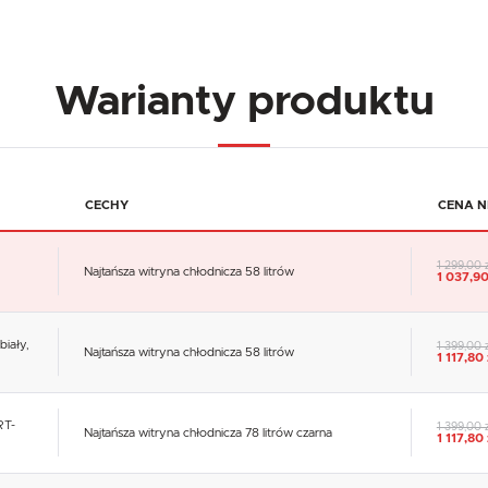
Warianty produktu
CECHY
CENA N
1 299,00 
Najtańsza witryna chłodnicza 58 litrów
1 037,90
biały,
1 399,00 
Najtańsza witryna chłodnicza 58 litrów
1 117,80 
RT-
1 399,00 
Najtańsza witryna chłodnicza 78 litrów czarna
1 117,80 