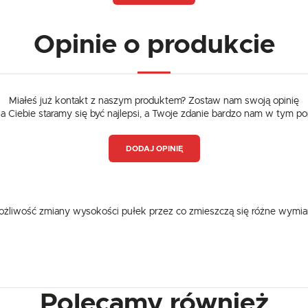
Kształt szyby
prosta
Opinie o produkcie
Usytuowanie
nastawna
Moc (W)
180
Miałeś już kontakt z naszym produktem? Zostaw nam swoją opinię
dla Ciebie staramy się być najlepsi, a Twoje zdanie bardzo nam w tym p
DODAJ OPINIĘ
 możliwość zmiany wysokości pułek przez co zmieszczą się różne wymi
Polecamy również