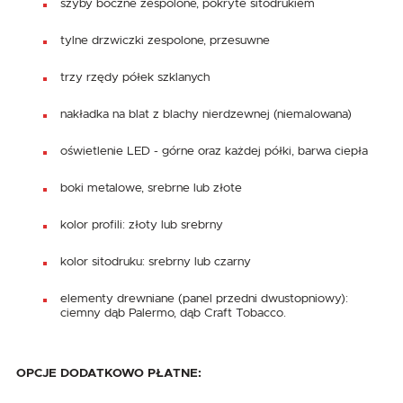
szyby boczne zespolone, pokryte sitodrukiem
tylne drzwiczki zespolone, przesuwne
trzy rzędy półek szklanych
nakładka na blat z blachy nierdzewnej (niemalowana)
oświetlenie LED - górne oraz każdej półki, barwa ciepła
boki metalowe, srebrne lub złote
kolor profili: złoty lub srebrny
kolor sitodruku: srebrny lub czarny
elementy drewniane (panel przedni dwustopniowy):
ciemny dąb Palermo, dąb Craft Tobacco.
OPCJE DODATKOWO PŁATNE: