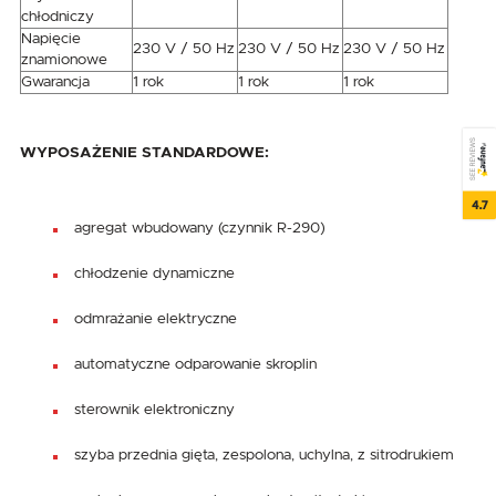
chłodniczy
Napięcie
230 V / 50 Hz
230 V / 50 Hz
230 V / 50 Hz
znamionowe
Gwarancja
1 rok
1 rok
1 rok
SEE REVIEWS
WYPOSAŻENIE STANDARDOWE:
4.7
agregat wbudowany (czynnik R-290)
chłodzenie dynamiczne
odmrażanie elektryczne
automatyczne odparowanie skroplin
sterownik elektroniczny
szyba przednia gięta, zespolona, uchylna, z sitrodrukiem