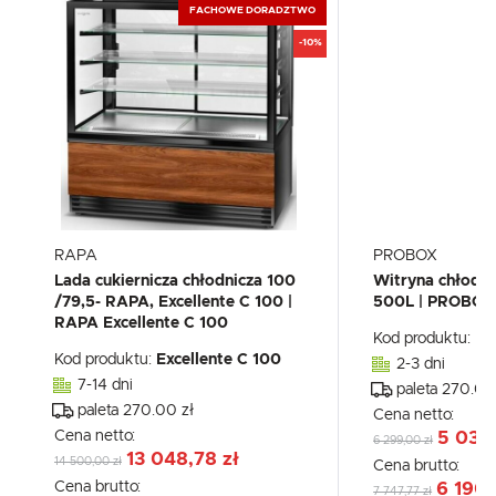
FACHOWE DORADZTWO
-10%
RAPA
PROBOX
Lada cukiernicza chłodnicza 100
Witryna chłodni
/79,5- RAPA, Excellente C 100 |
500L | PROBOX
RAPA Excellente C 100
Kod produktu:
PX
Kod produktu:
Excellente C 100
2-3 dni
7-14 dni
paleta 270.00
paleta 270.00 zł
Cena netto:
Cena netto:
5 032
6 299,00 zł
13 048,78 zł
14 500,00 zł
Cena brutto:
Cena brutto:
6 190,
7 747,77 zł