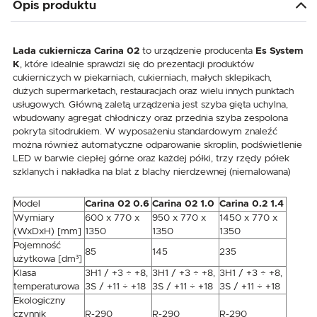
Opis produktu
Lada cukiernicza Carina 02
to urządzenie producenta
Es System
K
, które idealnie sprawdzi się do prezentacji produktów
cukierniczych w piekarniach, cukierniach, małych sklepikach,
dużych supermarketach, restauracjach oraz wielu innych punktach
usługowych. Główną zaletą urządzenia jest szyba gięta uchylna,
wbudowany agregat chłodniczy oraz przednia szyba zespolona
pokryta sitodrukiem. W wyposażeniu standardowym znaleźć
można również automatyczne odparowanie skroplin, podświetlenie
LED w barwie ciepłej górne oraz każdej półki, trzy rzędy półek
szklanych i nakładka na blat z blachy nierdzewnej (niemalowana)
Model
Carina 02 0.6
Carina 02 1.0
Carina 0.2 1.4
Wymiary
600 x 770 x
950 x 770 x
1450 x 770 x
(WxDxH) [mm]
1350
1350
1350
Pojemność
85
145
235
użytkowa [dm³]
Klasa
3H1 / +3 ÷ +8,
3H1 / +3 ÷ +8,
3H1 / +3 ÷ +8,
temperaturowa
3S / +11 ÷ +18
3S / +11 ÷ +18
3S / +11 ÷ +18
Ekologiczny
czynnik
R-290
R-290
R-290