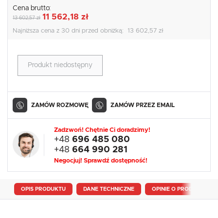
Cena brutto:
11 562,18 zł
13 602,57 zł
Najniższa cena z 30 dni przed obniżką:
13 602,57 zł
Produkt niedostępny
ZAMÓW ROZMOWĘ
ZAMÓW PRZEZ EMAIL
Zadzwoń! Chętnie Ci doradzimy!
+48
696 485 080
+48
664 990 281
Negocjuj! Sprawdź dostępność!
OPIS PRODUKTU
DANE TECHNICZNE
OPINIE O PRODUKCIE