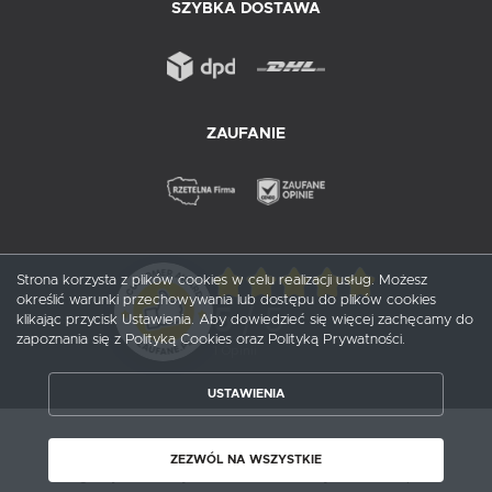
SZYBKA DOSTAWA
ZAUFANIE
Strona korzysta z plików cookies w celu realizacji usług. Możesz
określić warunki przechowywania lub dostępu do plików cookies
5
/ 5
klikając przycisk Ustawienia. Aby dowiedzieć się więcej zachęcamy do
zapoznania się z Polityką Cookies oraz Polityką Prywatności.
1
opinii
USTAWIENIA
ZAPISZ WYBRANE
Copyright by probox.pl
ZEZWÓL NA WSZYSTKIE
ZEZWÓL NA WSZYSTKIE
Agencja interaktywna
[ti]
Powered by
2ClickShop®