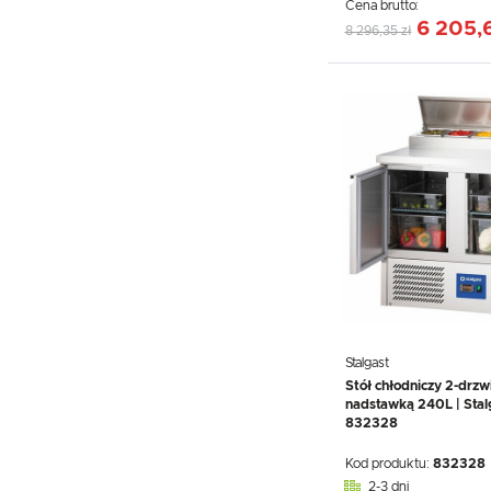
Cena brutto:
6 205,6
8 296,35 zł
Stalgast
Stół chłodniczy 2-drzw
nadstawką 240L | Stal
832328
Kod produktu:
832328
2-3 dni