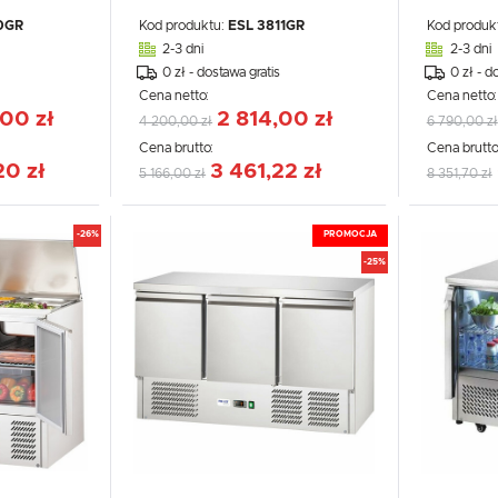
0GR
Kod produktu:
ESL 3811GR
Kod produk
2-3 dni
2-3 dni
0 zł - dostawa gratis
0 zł - d
Cena netto:
Cena netto
00 zł
2 814,00 zł
4 200,00 zł
6 790,00 zł
Cena brutto:
Cena brutto
20 zł
3 461,22 zł
5 166,00 zł
8 351,70 zł
-26%
PROMOCJA
-25%