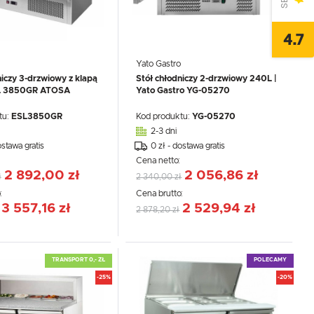
4.7
Yato Gastro
niczy 3-drzwiowy z klapą
Stół chłodniczy 2-drzwiowy 240L |
L 3850GR ATOSA
Yato Gastro YG-05270
tu:
ESL3850GR
Kod produktu:
YG-05270
2-3 dni
ostawa gratis
0 zł - dostawa gratis
:
Cena netto:
2 892,00 zł
2 056,86 zł
ł
2 340,00 zł
:
Cena brutto:
3 557,16 zł
2 529,94 zł
2 878,20 zł
TRANSPORT 0,- ZŁ
POLECAMY
-25%
-20%
,