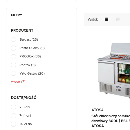
TEFCOLD
UNOX
VIAL
GASTRONOMICZNE
NACZYNIA I PRZYBORY
KUCHENNE
EKSPRESY DO KAWY
FILTRY
PRZECHOWYWANIE I
Widok
NACZYNIA I PRZYBORY
TRANSPORT
KUCHENNE
WYPOSAŻENIE
PRODUCENT
PRZECHOWYWANIE I
SKLEPÓW
TRANSPORT
Stalgast
(23)
WYPOSAŻENIE
SKLEPÓW
Resto Quality
(9)
PROBOX
(36)
Redfox
(11)
Yato Gastro
(20)
więcej (7)
DOSTĘPNOŚĆ
2-3 dni
ATOSA
7-14 dni
Stół chłodniczy sałatk
drzwiowy 300L | ESL
14-21 dni
ATOSA