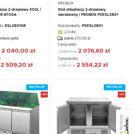
PROBOX
niczy 2-drzwiowy 300L |
Stół chłodniczy 2-drzwiowy
GR ATOSA
nierdzewny | PROBOX PXESL3801
tu:
ESL3801GR
Kod produktu:
PXESL3801
2-3 dni
ostawa gratis
paleta 270.00 zł
:
Cena netto:
2 040,00 zł
2 076,60 zł
ł
2 599,00 zł
:
Cena brutto:
2 509,20 zł
2 554,22 zł
3 196,77 zł
BESTSELLER
BESTSELLER
-33%
-12%
SEE REVIEWS