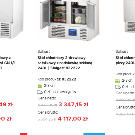
polski
Funkcjonalne i personalizacyjne
Waluta
Tego typu pliki cookies umożliwiają stronie internetowej zapamiętanie wprowadzonych przez Ciebie
Polski złoty (PLN)
ustawień oraz personalizację określonych funkcjonalności czy prezentowanych treści.
Dzięki tym plikom cookies możemy zapewnić Ci większy komfort korzystania z funkcjonalności naszej
Więcej
strony poprzez dopasowanie jej do Twoich indywidualnych preferencji. Wyrażenie zgody na
funkcjonalne i personalizacyjne pliki cookies gwarantuje dostępność większej ilości funkcji na stronie.
ZAPISZ
Analityczne
Stalgast
Stalgast
ZAPISZ WYBRANE
Analityczne pliki cookies pomagają nam rozwijać się i dostosowywać do Twoich potrzeb.
iowy z
Stół chłodniczy 2-drzwiowy
Stół chłod
Cookies analityczne pozwalają na uzyskanie informacji w zakresie wykorzystywania witryny
st GN 1/1
sałatkowy z nadstawką szklaną
pizzy 240L
Więcej
internetowej, miejsca oraz częstotliwości, z jaką odwiedzane są nasze serwisy www. Dane pozwalają
ZEZWÓL NA WSZYSTKIE
9
240L | Stalgast 832222
nam na ocenę naszych serwisów internetowych pod względem ich popularności wśród użytkowników
Zgromadzone informacje są przetwarzane w formie zanonimizowanej. Wyrażenie zgody na analityczn
Kod produk
pliki cookies gwarantuje dostępność wszystkich funkcjonalności.
Kod produktu:
832222
2-3 dni
Reklamowe
2-3 dni
0 zł - d
Dzięki reklamowym plikom cookies prezentujemy Ci najciekawsze informacje i aktualności na stronach
0 zł - dostawa gratis
naszych partnerów.
Cena netto
Promocyjne pliki cookies służą do prezentowania Ci naszych komunikatów na podstawie analizy
Cena netto:
Więcej
3 490,00 z
Twoich upodobań oraz Twoich zwyczajów dotyczących przeglądanej witryny internetowej. Treści
49 zł
3 347,15 zł
4 475,00 zł
promocyjne mogą pojawić się na stronach podmiotów trzecich lub firm będących naszymi partnerami
Cena brutto
oraz innych dostawców usług. Firmy te działają w charakterze pośredników prezentujących nasze
Cena brutto:
treści w postaci wiadomości, ofert, komunikatów mediów społecznościowych.
4 292,70 zł
00 zł
4 117,00 zł
5 504,25 zł