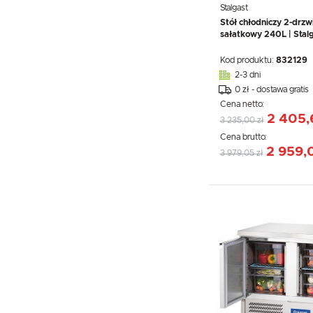
Stalgast
Stół chłodniczy 2-drz
sałatkowy 240L | Stal
Kod produktu:
832129
2-3 dni
0 zł - dostawa gratis
Cena netto:
2 405,
3 235,00 zł
Cena brutto:
2 959,
3 979,05 zł