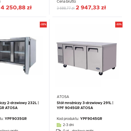
:
Cena brutto:
4 250,88 zł
2 947,33 zł
3 688,77 zł
-33%
-33%
ATOSA
iczy 2-drzwiowy 232L |
Stół mroźniczy 3-drzwiowy 291L |
GR ATOSA
YPF 9045GR ATOSA
tu:
YPF9035GR
Kod produktu:
YPF9045GR
2-3 dni
ostawa gratis
0 zł - dostawa gratis