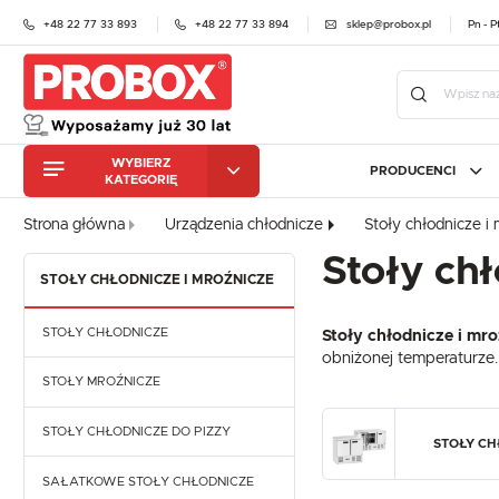
+48 22 77 33 893
+48 22 77 33 894
sklep@probox.pl
Pn - P
WYBIERZ
PRODUCENCI
KATEGORIĘ
URZĄDZENIA
CHŁODNICZE
Zalo
Strona główna
Urządzenia chłodnicze
Stoły chłodnicze i
ZMYWARKI
URZĄDZENIA
GASTRONOMICZNE
CHŁODNICZE
STALGAST
PROBOX
ATOS
Stoły chł
MEBLE NIERDZEWNE
STOŁY CHŁODNICZE I MROŹNICZE
ZMYWARKI
BEKO PROFESSIONAL
CEBEA
CAS
GASTRONOMICZNE
KRAJALNICE DO WĘDLIN
ELFRAMO
ES SYSTEM K
FIAM
I SERA
MEBLE NIERDZEWNE
STOŁY CHŁODNICZE
Stoły chłodnicze i mr
HEINZELMANN
HENKELMAN
HALL
OBRÓBKA
obniżonej temperaturze.
KRAJALNICE DO WĘDLIN
MECHANICZNA
I SERA
IGLOO
JUKA
KROM
STOŁY MROŹNICZE
OBRÓBKA TERMICZNA
MA-GA
MAWI
MALO
OBRÓBKA
MECHANICZNA
STOŁY CHŁODNICZE DO PIZZY
QUESTO
RILLING
RAPA
PIECE
STOŁY CH
GASTRONOMICZNE
OBRÓBKA TERMICZNA
RETIGO
RESTO QUALITY
RABT
ZA
SAŁATKOWE STOŁY CHŁODNICZE
EKSPRESY DO KAWY
PIECE