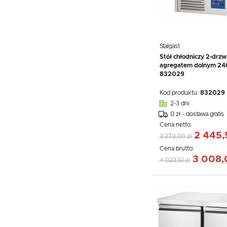
Stalgast
Stół chłodniczy 2-drzw
agregatem dolnym 240
832029
Kod produktu:
832029
2-3 dni
0 zł - dostawa gratis
Cena netto:
2 445,
3 270,00 zł
Cena brutto:
3 008,
4 022,10 zł