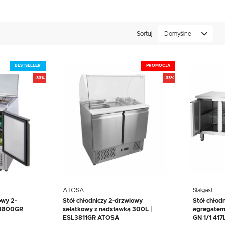
UX
WHIRLPOOL
YATO GASTRO
PROFESSIONAL
Sortuj
Domyślne
BESTSELLER
PROMOCJA
-33%
-33%
ATOSA
Stalgast
owy 2-
Stół chłodniczy 2-drzwiowy
Stół chłod
 3800GR
sałatkowy z nadstawką 300L |
agregatem 
ESL3811GR ATOSA
GN 1/1 417