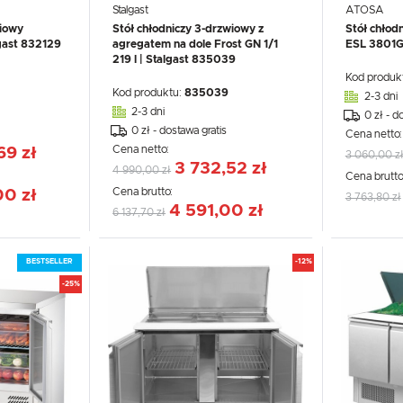
Stalgast
ATOSA
wiowy
Stół chłodniczy 3-drzwiowy z
Stół chłod
gast 832129
agregatem na dole Frost GN 1/1
ESL 3801
219 l | Stalgast 835039
Kod produk
Kod produktu:
835039
2-3 dni
2-3 dni
0 zł - d
0 zł - dostawa gratis
Cena netto
Cena netto:
69 zł
3 060,00 z
3 732,52 zł
4 990,00 zł
Cena brutto
Cena brutto:
00 zł
3 763,80 zł
4 591,00 zł
6 137,70 zł
BESTSELLER
-12%
-25%