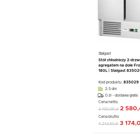
Stalgast
Stół chłodniczy 2-drzw
agregatem na dole Fro
180L | Stalgast 83502
Kod produktu:
835029
2-3 dni
0 zł - dostawa gratis
Cena netto:
2 580,
3 450,00 zł
Cena brutto:
3 174,
4 243,50 zł