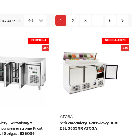
Liczba sztuk
40
1
2
3
…
6
PROMOCJA
NEGOCJUJ CENĘ
-25%
-33%
ATOSA
niczy 3-drzwiowy z
Stół chłodniczy 3-drzwiowy 380L |
po prawej stronie Frost
ESL 3853GR ATOSA
L | Stalgast 835036