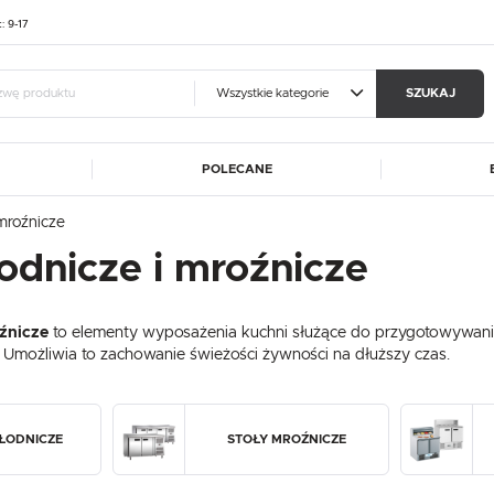
t: 9-17
Wszystkie kategorie
SZUKAJ
POLECANE
guj się
Zare
 mroźnicze
A
ALUSHELF
BARTSCHER
odnicze i mroźnicze
OTRZYMASZ LICZNE DODAT
CATERINA
DIBAL
MA
FRESCO COFFEE
GGF
podgląd statusu realizac
oźnicze
to elementy wyposażenia kuchni służące do przygotowywan
DE
HASPOL
IKMET
podgląd historii zakupó
 Umożliwia to zachowanie świeżości żywności na dłuższy czas.
ET
KART-MAP
LIEBHERR
brak konieczności wprow
W
MEDGREE
NOWY STYL
możliwość otrzymania r
Zapomniałem hasła
RM GASTRO
REDFOX
ŁODNICZE
STOŁY MROŹNICZE
ROLLEY
SIMAG
SIRMAN
LOGUJ SIĘ
ZAREJESTRU