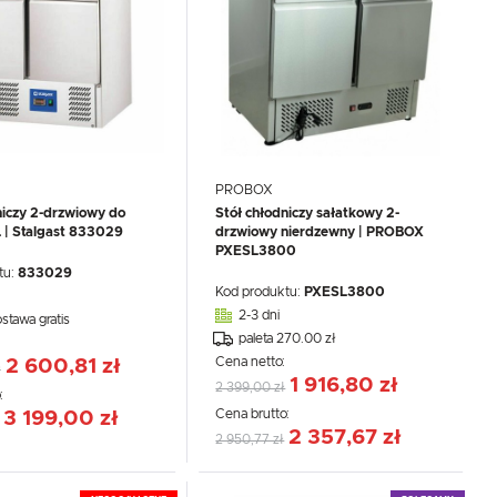
PROBOX
niczy 2-drzwiowy do
Stół chłodniczy sałatkowy 2-
 | Stalgast 833029
drzwiowy nierdzewny | PROBOX
PXESL3800
.
e
tu:
833029
Kod produktu:
PXESL3800
2-3 dni
ostawa gratis
paleta 270.00 zł
:
Cena netto:
2 600,81 zł
ł
1 916,80 zł
2 399,00 zł
:
Cena brutto:
3 199,00 zł
2 357,67 zł
2 950,77 zł