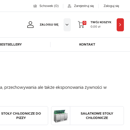
Schowek
(0)
Zarejestruj się
Zaloguj się
TWÓJ KOSZYK
0
ZALOGUJ SIĘ
0,00 zł
BESTSELLERY
KONTAKT
jestruj się
BYFAL
BREMA ICE MAKERS
KOWE KORZYŚCI:
DORA-METAL
EGAZ
GASTROPRODUKT
GREDIL
ji zamówień
ia, przechowywania ale także eksponowania żywności w
ICE HORIZON
INSTANCO
w
LOZAMET
LENARI
adzania swoich danych przy kolejnych zakupach
OHAUS
POTIS
abatów i kuponów promocyjnych
STOŁY CHŁODNICZE DO
SAŁATKOWE STOŁY
ROBOT COUPE
ROLLER GRILL
PIZZY
CHŁODNICZE
SAYL
SCOTSMAN
J SIĘ