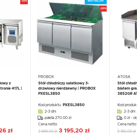
-25%
BESTSELLER
-20%
PROBOX
ATOSA
iowy z
Stół chłodniczy sałatkowy 3-
Stół chłod
ronie 417L |
drzwiowy nierdzewny | PROBOX
blatem gr
PXESL3850
3852GR A
Kod produktu:
PXESL3850
Kod produk
2-3 dni
2-3 dni
paleta 270.00 zł
0 zł - d
Cena netto:
Cena netto
26 zł
3 195,20 zł
3 999,00 zł
5 190,00 zł