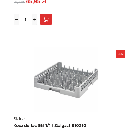
65,95 zł
69,50 zł
-5%
Stalgast
Kosz do tac GN 1/1 | Stalgast 810210