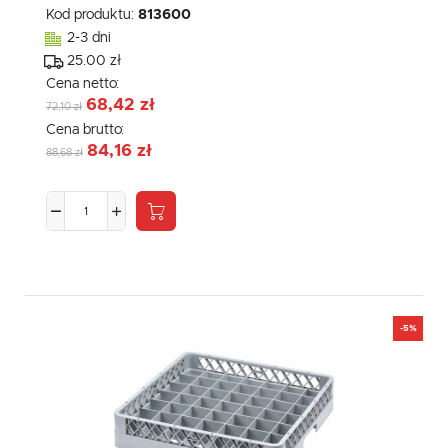
Kod produktu:
813600
2-3 dni
25.00 zł
Cena netto:
68,42 zł
72,10 zł
Cena brutto:
84,16 zł
88,68 zł
-5%