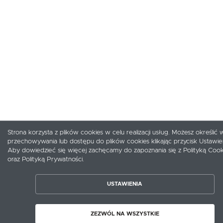
Strona korzysta z plików cookies w celu realizacji usług. Możesz określić 
przechowywania lub dostępu do plików cookies klikając przycisk Ustawien
Aby dowiedzieć się więcej zachęcamy do zapoznania się z Polityką Cook
oraz Polityką Prywatności.
ZAPISZ WYBRANE
USTAWIENIA
ZEZWÓL NA WSZYSTKIE
ZEZWÓL NA WSZYSTKIE