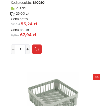
Kod produktu:
810210
2-3 dni
25.00 zł
Cena netto:
55,24 zł
58,20 zł
Cena brutto:
67,94 zł
71,59 zł
-5%