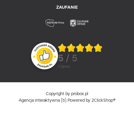
ZAUFANIE
5
/ 5
1
opinii
Copyright by probox.pl
Agencja interaktywna
[ti]
Powered by
2ClickShop®