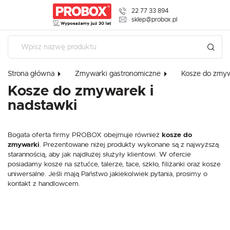
22 77 33 894
USTAWIENIA REGIONALNE
sklep@probox.pl
Lokalizacja
USTAWIENIA
Polska
Strona główna
Zmywarki gastronomiczne
Kosze do zmy
Język
Szanujemy Twoją prywatność. Możesz zmienić ustawienia cookies l
Kosze do zmywarek i
polski
zaakceptować je wszystkie. W dowolnym momencie możesz doko
nadstawki
zmiany swoich ustawień.
Waluta
Polski złoty (PLN)
Bogata oferta firmy PROBOX obejmuje również
kosze do
Niezbędne
zmywarki
. Prezentowane niżej produkty wykonane są z najwyższą
Niezbędne pliki cookies służą do prawidłowego funkcjonowania strony interneto
starannością, aby jak najdłużej służyły klientowi. W ofercie
ZAPISZ
umożliwiają Ci komfortowe korzystanie z oferowanych przez nas usług.
posiadamy kosze na sztućce, talerze, tace, szkło, filiżanki oraz kosze
Pliki cookies odpowiadają na podejmowane przez Ciebie działania w celu m.in.
Więcej
uniwersalne. Jeśli mają Państwo jakiekolwiek pytania, prosimy o
dostosowania Twoich ustawień preferencji prywatności, logowania czy wypełnia
kontakt z handlowcem.
formularzy. Dzięki plikom cookies strona, z której korzystasz, może działać bez
zakłóceń.
Funkcjonalne i personalizacyjne
Tego typu pliki cookies umożliwiają stronie internetowej zapamiętanie
wprowadzonych przez Ciebie ustawień oraz personalizację określonych