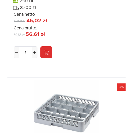
2-3 dni
25.00 zł
Cena netto:
46,02 zł
48,50 zł
Cena brutto:
56,61 zł
59,66 zł
-5%