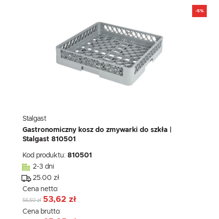
-5%
Stalgast
Gastronomiczny kosz do zmywarki do szkła |
Stalgast 810501
Kod produktu:
810501
2-3 dni
25.00 zł
Cena netto:
53,62 zł
56,50 zł
Cena brutto: