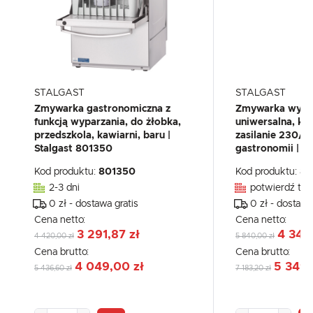
STALGAST
STALGAST
Zmywarka gastronomiczna z
Zmywarka wypa
funkcją wyparzania, do żłobka,
uniwersalna, k
przedszkola, kawiarni, baru |
zasilanie 230/
Stalgast 801350
gastronomii | S
Kod produktu:
801350
Kod produktu:
80
2-3 dni
potwierdź tel
0 zł - dostawa gratis
0 zł - dostawa
Cena netto:
Cena netto:
3 291,87 zł
4 348
4 420,00 zł
5 840,00 zł
Cena brutto:
Cena brutto:
4 049,00 zł
5 349,
5 436,60 zł
7 183,20 zł