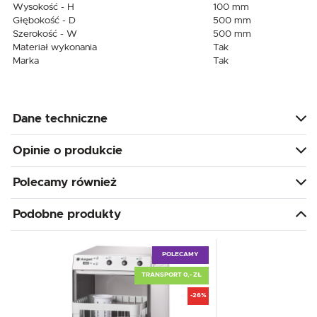
Wysokość - H
100 mm
Głębokość - D
500 mm
Szerokość - W
500 mm
Materiał wykonania
Tak
Marka
Tak
Dane techniczne
Opinie o produkcie
Polecamy również
Podobne produkty
POLECAMY
TRANSPORT 0,- ZŁ
-26%