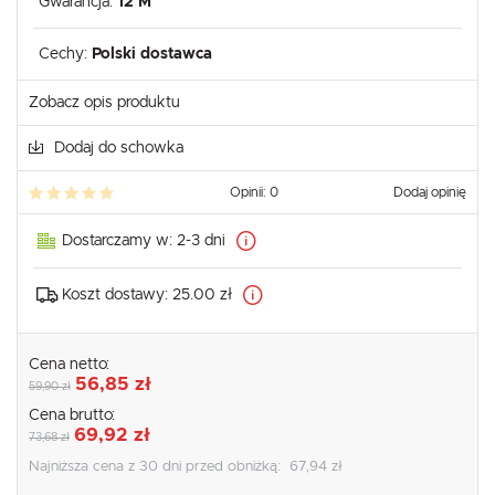
Gwarancja:
12 M
Cechy:
Polski dostawca
Zobacz opis produktu
Dodaj do schowka
Opinii: 0
Dodaj opinię
Dostarczamy w:
2-3 dni
Koszt dostawy:
25.00 zł
Cena netto:
56,85 zł
59,90 zł
Cena brutto:
69,92 zł
73,68 zł
Najniższa cena z 30 dni przed obniżką:
67,94 zł