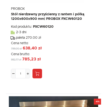
PROBOX
Stół nierdzewny przyścienny z rantem i półką
1200x600x900 mm| PROBOX PXCW60120
Kod produktu:
PXCW60120
2-3 dni
paleta 270.00 zł
Cena netto:
638,40 zł
799,00 zł
Cena brutto:
785,23 zł
982,77 zł
-6%