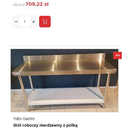
709,22 zł
915,12 zł
-6%
Yato Gastro
Stół roboczy nierdzewny z półką