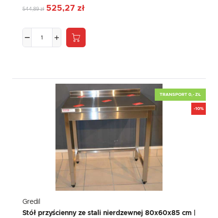
525,27 zł
544,89 zł
TRANSPORT 0,- ZŁ
-10%
Gredil
Stół przyścienny ze stali nierdzewnej 80x60x85 cm |