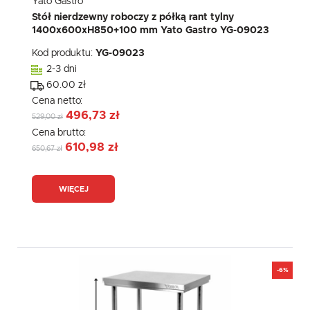
Yato Gastro
Stół nierdzewny roboczy z półką rant tylny
1400x600xH850+100 mm Yato Gastro YG-09023
Kod produktu:
YG-09023
2-3 dni
60.00 zł
Cena netto:
496,73 zł
529,00 zł
Cena brutto:
610,98 zł
650,67 zł
WIĘCEJ
-6%