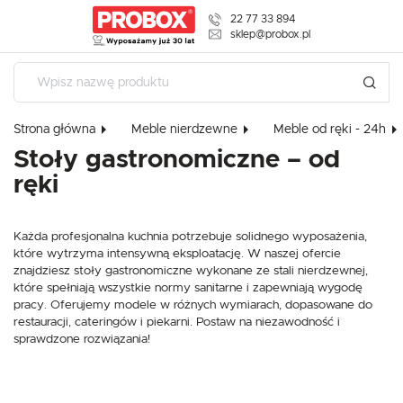
22 77 33 894
USTAWIENIA REGIONALNE
sklep@probox.pl
Lokalizacja
Polska
Strona główna
Meble nierdzewne
Meble od ręki - 24h
Język
Stoły gastronomiczne – od
polski
ręki
USTAWIENIA
Waluta
Polski złoty (PLN)
Szanujemy Twoją prywatność. Możesz zmienić ustawienia cookies 
Każda profesjonalna kuchnia potrzebuje solidnego wyposażenia,
je wszystkie. W dowolnym momencie możesz dokonać zmiany swoi
które wytrzyma intensywną eksploatację. W naszej ofercie
znajdziesz stoły gastronomiczne wykonane ze stali nierdzewnej,
ZAPISZ
które spełniają wszystkie normy sanitarne i zapewniają wygodę
Niezbędne
pracy. Oferujemy modele w różnych wymiarach, dopasowane do
restauracji, cateringów i piekarni. Postaw na niezawodność i
Niezbędne pliki cookies służą do prawidłowego funkcjonowania strony internetow
sprawdzone rozwiązania!
komfortowe korzystanie z oferowanych przez nas usług.
Pliki cookies odpowiadają na podejmowane przez Ciebie działania w celu m.in. 
Więcej
ustawień preferencji prywatności, logowania czy wypełniania formularzy. Dzięki 
strona, z której korzystasz, może działać bez zakłóceń.