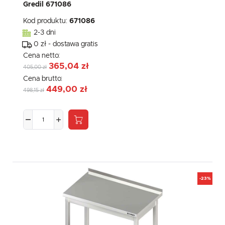
Gredil 671086
Kod produktu:
671086
2-3 dni
0 zł - dostawa gratis
Cena netto:
365,04 zł
405,00 zł
Cena brutto:
449,00 zł
498,15 zł
-23%