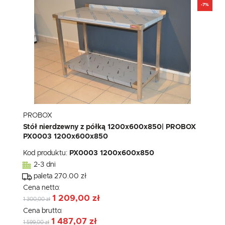
-7%
PROBOX
Stół nierdzewny z półką 1200x600x850| PROBOX
PX0003 1200x600x850
Kod produktu:
PX0003 1200x600x850
2-3 dni
paleta 270.00 zł
Cena netto:
1 209,00 zł
1 300,00 zł
Cena brutto:
1 487,07 zł
1 599,00 zł