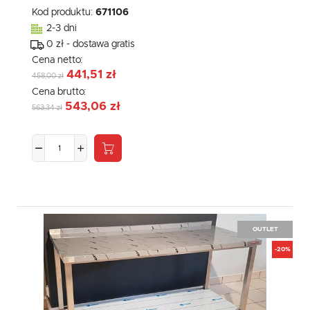
Kod produktu:
671106
2-3 dni
0 zł - dostawa gratis
Cena netto:
441,51 zł
458,00 zł
Cena brutto:
543,06 zł
563,34 zł
OUTLET
-20%