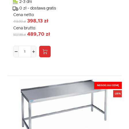
2-3 dni
0 zł - dostawa gratis
Cena netto:
398,13 zł
413,00 zł
Cena brutto:
489,70 zł
507,99 zł
NEGOCJUJ CENĘ
-25%