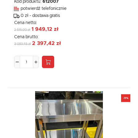
Kod produktu:
612007
potwierdź telefonicznie
0 zł - dostawa gratis
Cena netto:
1 949,12 zł
2 515,00 zł
Cena brutto:
2 397,42 zł
3 093,45 zł
-9%