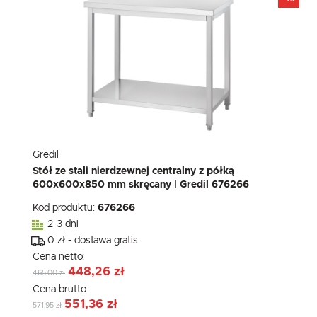
Gredil
Stół ze stali nierdzewnej centralny z półką
600x600x850 mm skręcany | Gredil 676266
Kod produktu:
676266
2-3 dni
0 zł - dostawa gratis
Cena netto:
448,26 zł
465,00 zł
Cena brutto:
551,36 zł
571,95 zł