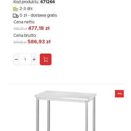
Kod produktu:
671266
2-3 dni
0 zł - dostawa gratis
Cena netto:
477,18 zł
495,00 zł
Cena brutto:
586,93 zł
608,85 zł
-4%