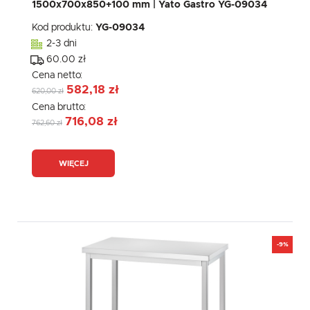
1500x700x850+100 mm | Yato Gastro YG-09034
Kod produktu:
YG-09034
2-3 dni
60.00 zł
Cena netto:
582,18 zł
620,00 zł
Cena brutto:
716,08 zł
762,60 zł
WIĘCEJ
-9%