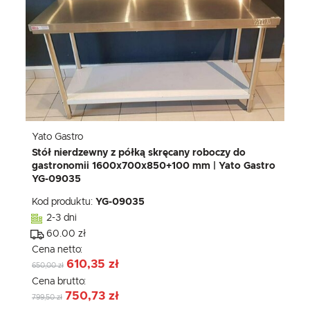
Yato Gastro
Stół nierdzewny z półką skręcany roboczy do
gastronomii 1600x700x850+100 mm | Yato Gastro
YG-09035
Kod produktu:
YG-09035
2-3 dni
60.00 zł
Cena netto:
610,35 zł
650,00 zł
Cena brutto:
750,73 zł
799,50 zł