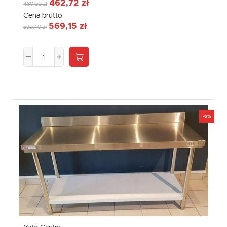
462,72 zł
480,00 zł
Cena brutto:
569,15 zł
590,40 zł
-6%