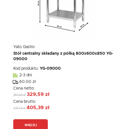
Yato Gastro
Stół centralny składany z półką 800x600x850 YG-
09000
Kod produktu:
YG-09000
2-3 dni
60.00 zł
Cena netto:
329,59 zł
351,00 zł
Cena brutto:
405,39 zł
431,73 zł
WIĘCEJ