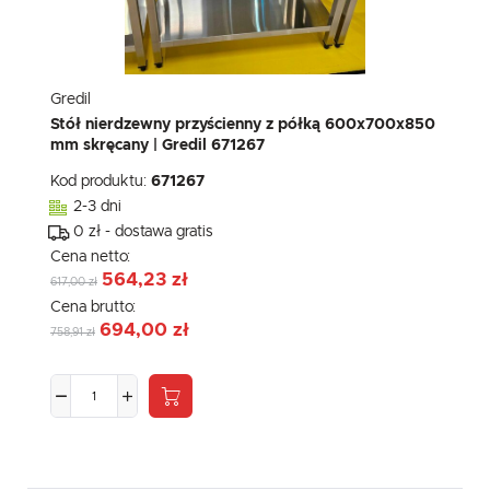
Gredil
Stół nierdzewny przyścienny z półką 600x700x850
mm skręcany | Gredil 671267
Kod produktu:
671267
2-3 dni
0 zł - dostawa gratis
Cena netto:
564,23 zł
617,00 zł
Cena brutto:
694,00 zł
758,91 zł