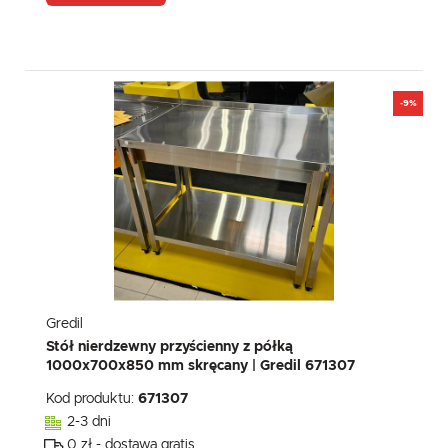
-9%
Gredil
Stół nierdzewny przyścienny z półką
1000x700x850 mm skręcany | Gredil 671307
Kod produktu:
671307
2-3 dni
0 zł - dostawa gratis