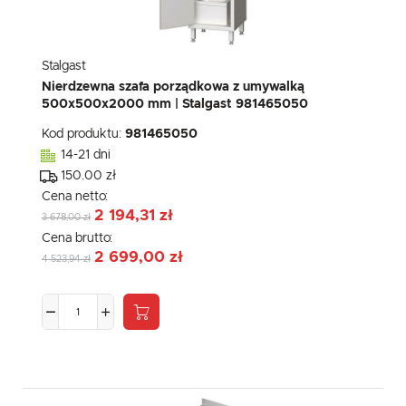
Stalgast
Nierdzewna szafa porządkowa z umywalką
500x500x2000 mm | Stalgast 981465050
Kod produktu:
981465050
14-21 dni
150.00 zł
Cena netto:
2 194,31 zł
3 678,00 zł
Cena brutto:
2 699,00 zł
4 523,94 zł