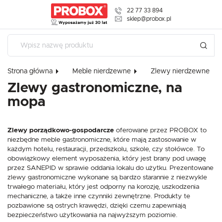
22 77 33 894
USTAWIENIA REGIONALNE
sklep@probox.pl
Lokalizacja
Polska
Strona główna
Meble nierdzewne
Zlewy nierdzewne
Język
USTAWIENIA
Zlewy gastronomiczne, na
polski
mopa
Szanujemy Twoją prywatność. Możesz zmienić ustawienia
Waluta
cookies lub zaakceptować je wszystkie. W dowolnym
Polski złoty (PLN)
momencie możesz dokonać zmiany swoich ustawień.
Zlewy porządkowo-gospodarcze
oferowane przez PROBOX to
niezbędne meble gastronomiczne, które mają zastosowanie w
każdym hotelu, restauracji, przedszkolu, szkole, czy stołówce. To
ZAPISZ
Niezbędne
obowiązkowy element wyposażenia, który jest brany pod uwagę
przez SANEPID w sprawie oddania lokalu do użytku. Prezentowane
Niezbędne pliki cookies służą do prawidłowego funkcjonowania strony
internetowej i umożliwiają Ci komfortowe korzystanie z oferowanych przez
zlewy gastronomiczne wykonane są bardzo starannie z niezwykle
nas usług.
trwałego materiału, który jest odporny na korozję, uszkodzenia
Pliki cookies odpowiadają na podejmowane przez Ciebie działania w celu
mechaniczne, a także inne czynniki zewnętrzne. Produkty te
Więcej
m.in. dostosowania Twoich ustawień preferencji prywatności, logowania czy
pozbawione są ostrych krawędzi, dzięki czemu zapewniają
wypełniania formularzy. Dzięki plikom cookies strona, z której korzystasz,
bezpieczeństwo użytkowania na najwyższym poziomie.
może działać bez zakłóceń.