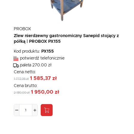
PROBOX
Zlew nierdzewny gastronomiczny Sanepid stojący z
półką | PROBOX PX155
Kod produktu:
PX155
potwierdź telefonicznie
paleta 270.00 zł
Cena netto:
1 585,37 zł
1 772,36 zł
Cena brutto:
1 950,00 zł
2 180,00 zł