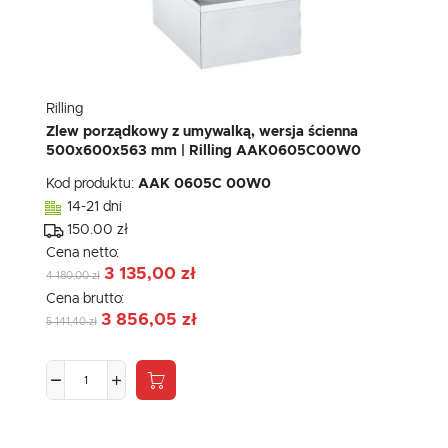
Rilling
Zlew porządkowy z umywalką, wersja ścienna
500x600x563 mm | Rilling AAK0605C00W0
Kod produktu:
AAK 0605C 00W0
14-21 dni
150.00 zł
Cena netto:
3 135,00 zł
4 180,00 zł
Cena brutto:
3 856,05 zł
5 141,40 zł