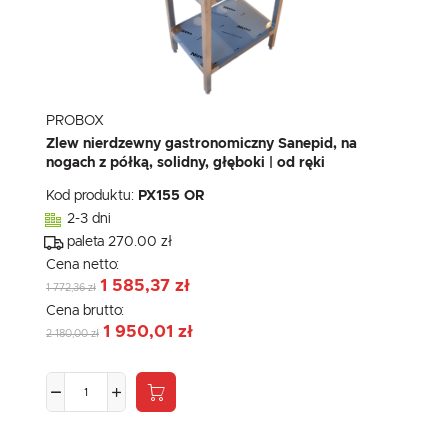
PROBOX
Zlew nierdzewny gastronomiczny Sanepid, na
nogach z półką, solidny, głęboki | od ręki
Kod produktu:
PX155 OR
2-3 dni
paleta 270.00 zł
Cena netto:
1 585,37 zł
1 772,36 zł
Cena brutto:
1 950,01 zł
2 180,00 zł