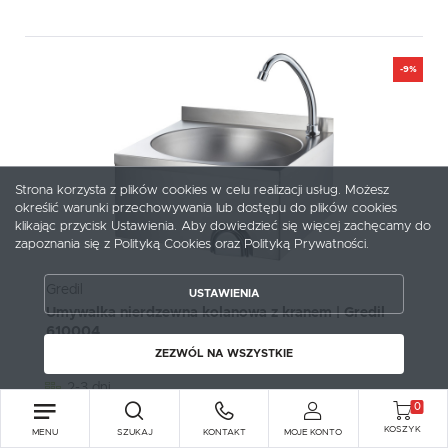
-9%
Strona korzysta z plików cookies w celu realizacji usług. Możesz
określić warunki przechowywania lub dostępu do plików cookies
ZAPISZ WYBRANE
klikając przycisk Ustawienia. Aby dowiedzieć się więcej zachęcamy do
zapoznania się z Polityką Cookies oraz Polityką Prywatności.
ZEZWÓL NA WSZYSTKIE
Gredil
USTAWIENIA
Umywalka nierdzewna kolanowa z kranem | Gredil
610004
ZEZWÓL NA WSZYSTKIE
Kod produktu:
610004
2-3 dni
0
0 zł - dostawa gratis
KOSZYK
Cena netto:
MENU
SZUKAJ
KONTAKT
MOJE KONTO