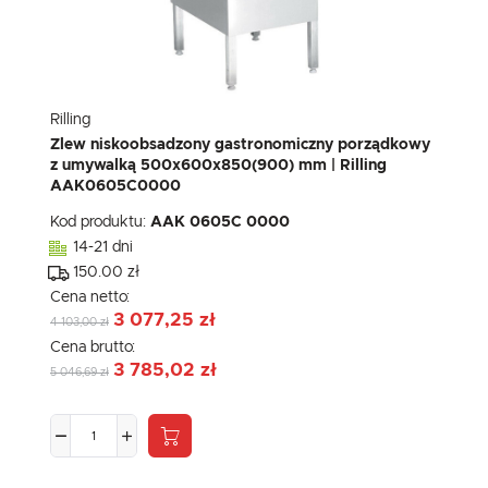
Rilling
Zlew niskoobsadzony gastronomiczny porządkowy
z umywalką 500x600x850(900) mm | Rilling
AAK0605C0000
Kod produktu:
AAK 0605C 0000
14-21 dni
150.00 zł
Cena netto:
3 077,25 zł
4 103,00 zł
Cena brutto:
3 785,02 zł
5 046,69 zł