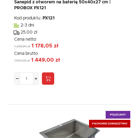
komunikatów mediów społecznościowych.
Sanepid z otworem na baterię 50x40x27 cm |
PROBOX PX121
Kod produktu:
PX121
2-3 dni
25.00 zł
Cena netto:
1 178,05 zł
1 308,94 zł
Cena brutto:
1 449,00 zł
1 610,00 zł
POLECAMY
FACHOWE DORADZTWO