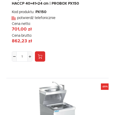
HACCP 40×41×24 cm | PROBOX PX150
Kod produktu:
PX150
potwierdź telefonicznie
Cena netto:
701,00 zł
Cena brutto:
862,23 zł
-25%