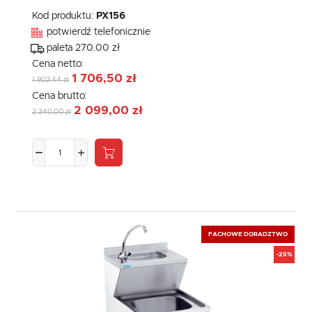
Kod produktu:
PX156
potwierdź telefonicznie
paleta 270.00 zł
Cena netto:
1 706,50 zł
1 902,44 zł
Cena brutto:
2 099,00 zł
2 340,00 zł
FACHOWE DORADZTWO
-25%