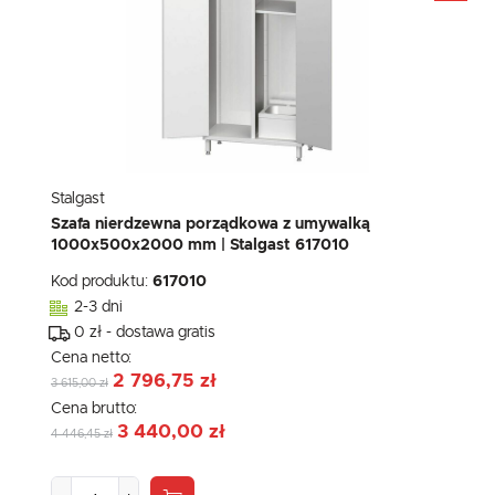
Stalgast
Szafa nierdzewna porządkowa z umywalką
1000x500x2000 mm | Stalgast 617010
Kod produktu:
617010
2-3 dni
0 zł - dostawa gratis
Cena netto:
2 796,75 zł
3 615,00 zł
Cena brutto:
3 440,00 zł
4 446,45 zł