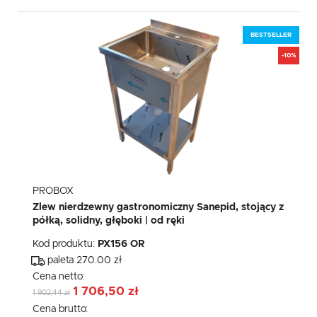
BESTSELLER
-10%
PROBOX
Zlew nierdzewny gastronomiczny Sanepid, stojący z
półką, solidny, głęboki | od ręki
Kod produktu:
PX156 OR
paleta 270.00 zł
Cena netto:
1 706,50 zł
1 902,44 zł
Cena brutto: