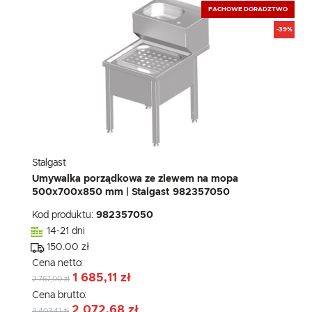
FACHOWE DORADZTWO
-39%
Stalgast
Umywalka porządkowa ze zlewem na mopa
500x700x850 mm | Stalgast 982357050
Kod produktu:
982357050
14-21 dni
150.00 zł
Cena netto:
1 685,11 zł
2 767,00 zł
Cena brutto:
2 072,68 zł
3 403,41 zł