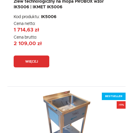
Zlew technologiczny na mopa PROBOX wzór
IK5006 | IKMET IK5006
Kod produktu:
IK5006
Cena netto:
1 714,63 zł
Cena brutto:
2 109,00 zł
WIĘCEJ
BESTSELLER
-11%