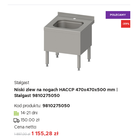
POLECAMY
-39%
Stalgast
Niski zlew na nogach HACCP 470x470x500 mm |
Stalgast 9810275050
Kod produktu:
9810275050
14-21 dni
150.00 zł
Cena netto:
1 155,28 zł
1 897,00 zł