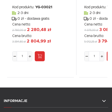
Kod produktu:
YG-03021
Kod produktu:
78
2-3 dni
2-3 dni
0 zł - dostawa gratis
0 zł - dostawa
Cena netto:
Cena netto:
2 280,48 zł
3 084
2 760,00 zł
4 075,00 zł
Cena brutto:
Cena brutto:
2 804,99 zł
3 794,
3 394,80 zł
5 012,25 zł
INFORMACJE