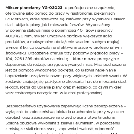
Mikser planetarny YG-03023
to profesjonalne urządzenie,
oferowane jako pomoc do pracy w gastronomii, piekarniach
i cukierniach, które sprawdza się zarówno przy wyrabianiu lekkich
ciast, ubijaniu piany, jak i mieszaniu farszów. Wyposażony
w pojemną stalową misę o pojemności 40 litrów i średnicy
400/420 mm, mikser umożliwia obróbkę większych ilości
produktów, a maksymalne obciążenie wsadem suchym (mąką)
wynosi 8 kg, co pozwala na efektywną pracę w profesjonalnym
środowisku. Urządzenie oferuje trzy poziomy prędkości pracy –
104, 206 i 399 obrotów na minutę – które można precyzyjnie
dopasować do rodzaju przygotowywanych mas. Misa podnoszona
jest za pomocą wygodnego pokrętła, co ułatwia napełnianie
i opróżnianie urządzenia nawet przy większych ilościach wsadu. W
zestawie znajdują się praktyczne akcesoria: hak do mieszania ciast
lekkich, rózga do ubijania piany oraz mieszadło, co czyni mikser
wszechstronnym narzędziem w kuchni profesjonalnej.
Bezpieczeństwo użytkowania zapewniają liczne zabezpieczenia –
wyłącznik bezpieczeństwa, blokada uruchomienia przy wysokich
obrotach oraz zabezpieczenie przed pracą z otwartą osłoną.
Solidna obudowa wykonana z żeliwa i aluminium, w połączeniu
z miską ze stali nierdzewnej, zapewnia trwałość, odporność