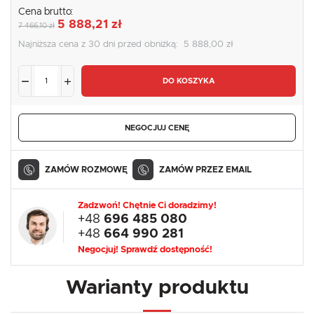
Cena brutto:
5 888,21 zł
7 466,10 zł
Najniższa cena z 30 dni przed obniżką:
5 888,00 zł
DO KOSZYKA
NEGOCJUJ CENĘ
ZAMÓW ROZMOWĘ
ZAMÓW PRZEZ EMAIL
Zadzwoń! Chętnie Ci doradzimy!
+48
696 485 080
+48
664 990 281
Negocjuj! Sprawdź dostępność!
Warianty produktu