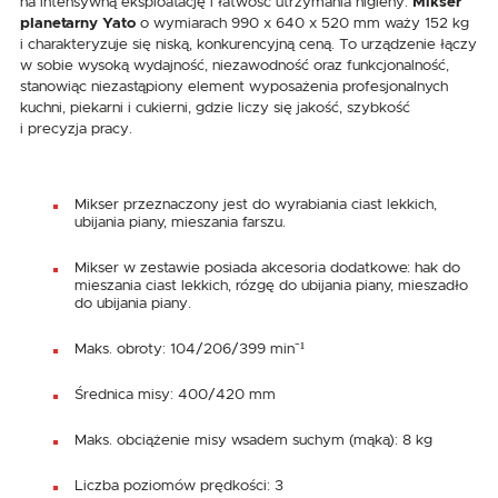
na intensywną eksploatację i łatwość utrzymania higieny.
Mikser
planetarny Yato
o wymiarach 990 x 640 x 520 mm waży 152 kg
i charakteryzuje się niską, konkurencyjną ceną. To urządzenie łączy
w sobie wysoką wydajność, niezawodność oraz funkcjonalność,
stanowiąc niezastąpiony element wyposażenia profesjonalnych
kuchni, piekarni i cukierni, gdzie liczy się jakość, szybkość
i precyzja pracy.
Mikser przeznaczony jest do wyrabiania ciast lekkich,
ubijania piany, mieszania farszu.
Mikser w zestawie posiada akcesoria dodatkowe: hak do
mieszania ciast lekkich, rózgę do ubijania piany, mieszadło
do ubijania piany.
Maks. obroty: 104/206/399 min⁻¹
Średnica misy: 400/420 mm
Maks. obciążenie misy wsadem suchym (mąką): 8 kg
Liczba poziomów prędkości: 3