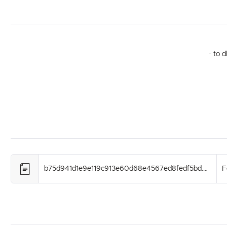
- to 
b75d941d1e9e119c913e60d68e4567ed8fedf5bd.pdf
F