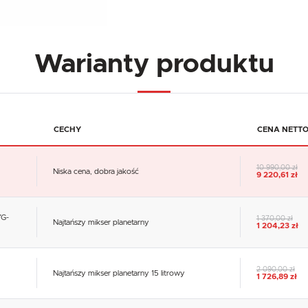
Warianty produktu
CECHY
CENA NETT
10 990,00 zł
Niska cena, dobra jakość
9 220,61 zł
YG-
1 370,00 zł
Najtańszy mikser planetarny
1 204,23 zł
2 090,00 zł
Najtańszy mikser planetarny 15 litrowy
1 726,89 zł