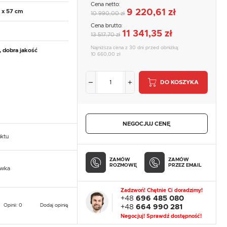
Cena netto:
9 220,61 zł
 x 57 cm
10 990,00 zł
Cena brutto:
11 341,35 zł
13 517,70 zł
Najniższa cena z 30 dni przed obniżką:
, dobra jakość
10 660,00 zł
DO KOSZYKA
NEGOCJUJ CENĘ
uktu
ZAMÓW
ZAMÓW
ROZMOWĘ
PRZEZ EMAIL
owka
Zadzwoń! Chętnie Ci doradzimy!
+48
696 485 080
Opinii: 0
Dodaj opinię
+48
664 990 281
Negocjuj! Sprawdź dostępność!