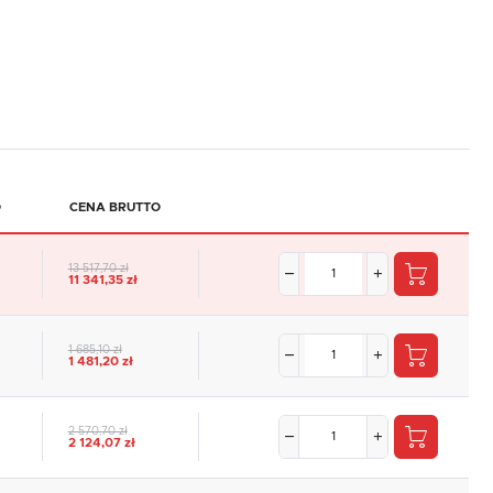
O
CENA BRUTTO
13 517,70 zł
11 341,35 zł
1 685,10 zł
1 481,20 zł
2 570,70 zł
2 124,07 zł