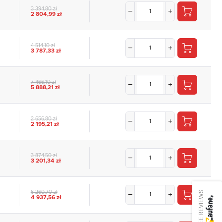
3 394,80 zł
2 804,99 zł
4 514,10 zł
3 787,33 zł
7 466,10 zł
5 888,21 zł
2 656,80 zł
2 195,21 zł
3 874,50 zł
3 201,34 zł
SEE REVIEWS
6 260,70 zł
4 937,56 zł