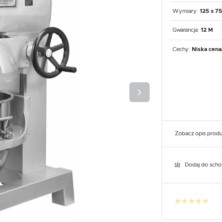
UX
WHIRLPOOL
YATO GASTRO
PROFESSIONAL
Wymiary:
125 x 75
Gwarancja:
12 M
Cechy:
Niska cena
Zobacz opis prod
Dodaj do sch