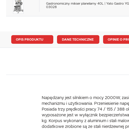
Gastronomiczny mikser planetarny 40L | Yato Gastro YG
03028
OPIS PRODUKTU
DANE TECHNICZNE
OPINIE O PR
Napędzany jest silnikiem o mocy 2000W, zas
mechanizmu i użytkowania. Przeniesienie na
Posiada trzy prędkości pracy 74 / 155 / 388
wyposażone jest w wyłącznik bezpieczeństwa,
kg. Korpus wykonany z aluminium i stali malo
dodatkowe zrobione są ze stali nierdzewnej p