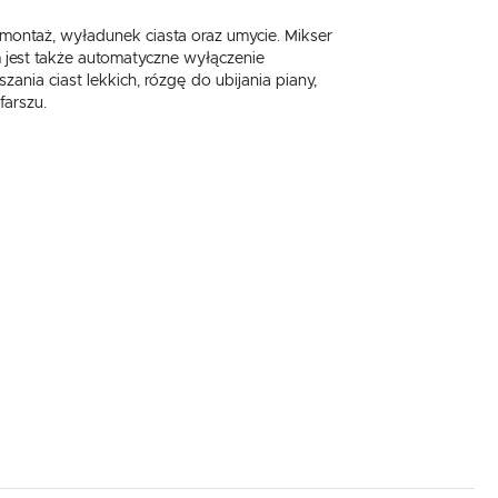
montaż, wyładunek ciasta oraz umycie. Mikser
jest także automatyczne wyłączenie
nia ciast lekkich, rózgę do ubijania piany,
farszu.
.
e