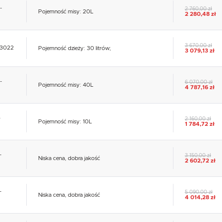
-
2 760,00 zł
Pojemność misy: 20L
2 280,48 zł
3 670,00 zł
-03022
Pojemność dzieży: 30 litrów;
3 079,13 zł
-
6 070,00 zł
Pojemność misy: 40L
4 787,16 zł
-
2 160,00 zł
Pojemność misy: 10L
1 784,72 zł
-
3 150,00 zł
Niska cena, dobra jakość
2 602,72 zł
-
5 090,00 zł
Niska cena, dobra jakość
4 014,28 zł