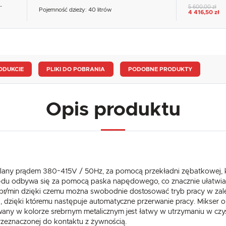
-
5 600,00 zł
Pojemność dzieży: 40 litrów
4 416,50 zł
ODUKCIE
PLIKI DO POBRANIA
PODOBNE PRODUKTY
Opis produktu
USTAWIENIA
Szanujemy Twoją prywatność. Możesz zmienić ustawienia cookies lub zaakceptować je
wszystkie. W dowolnym momencie możesz dokonać zmiany swoich ustawień.
USTAWIENIA REGIONALNE
ilany prądem 380~415V / 50Hz, za pomocą przekładni zębatkowej, 
pędu odbywa się za pomocą paska napędowego, co znacznie ułatwia
Niezbędne
Lokalizacja
 obr/min dzięki czemu można swobodnie dostosować tryb pracy w za
Niezbędne pliki cookies służą do prawidłowego funkcjonowania strony internetowej i umożliwiają Ci
Polska
 dzięki któremu następuje automatyczne przerwanie pracy. Mikser
komfortowe korzystanie z oferowanych przez nas usług.
wany w kolorze srebrnym metalicznym jest łatwy w utrzymaniu w czys
Pliki cookies odpowiadają na podejmowane przez Ciebie działania w celu m.in. dostosowania Twoich
Więcej
Język
ustawień preferencji prywatności, logowania czy wypełniania formularzy. Dzięki plikom cookies strona
rzeznaczonej do kontaktu z żywnością.
z której korzystasz, może działać bez zakłóceń.