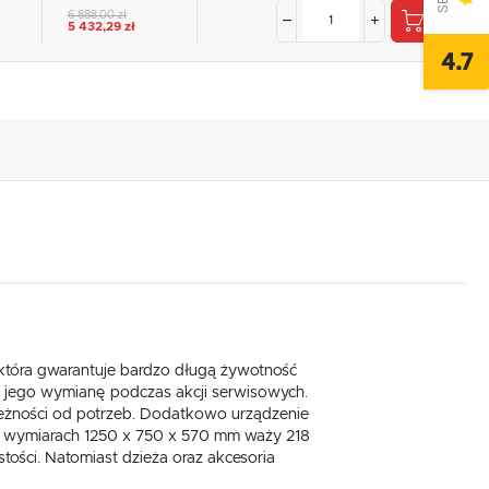
6 888,00 zł
5 432,29 zł
4.7
która gwarantuje bardzo długą żywotność
 jego wymianę podczas akcji serwisowych.
leżności od potrzeb. Dodatkowo urządzenie
 o wymiarach 1250 x 750 x 570 mm waży 218
tości. Natomiast dzieża oraz akcesoria
,