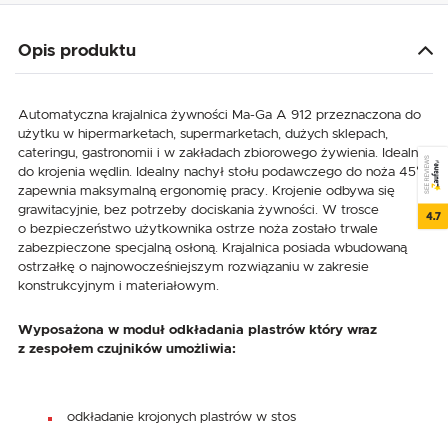
Opis produktu
Automatyczna krajalnica żywności Ma-Ga A 912 przeznaczona do
użytku w hipermarketach, supermarketach, dużych sklepach,
cateringu, gastronomii i w zakładach zbiorowego żywienia. Idealna
SEE REVIEWS
do krojenia wędlin. Idealny nachył stołu podawczego do noża 45°
zapewnia maksymalną ergonomię pracy. Krojenie odbywa się
grawitacyjnie, bez potrzeby dociskania żywności. W trosce
4.7
o bezpieczeństwo użytkownika ostrze noża zostało trwale
zabezpieczone specjalną osłoną. Krajalnica posiada wbudowaną
ostrzałkę o najnowocześniejszym rozwiązaniu w zakresie
konstrukcyjnym i materiałowym.
Wyposażona w moduł odkładania plastrów który wraz
z zespołem czujników umożliwia:
odkładanie krojonych plastrów w stos