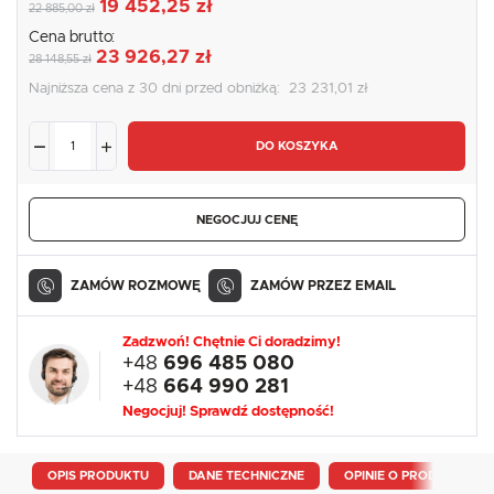
19 452,25 zł
22 885,00 zł
Cena brutto:
23 926,27 zł
28 148,55 zł
Najniższa cena z 30 dni przed obniżką:
23 231,01 zł
DO KOSZYKA
NEGOCJUJ CENĘ
ZAMÓW ROZMOWĘ
ZAMÓW PRZEZ EMAIL
Zadzwoń! Chętnie Ci doradzimy!
+48
696 485 080
+48
664 990 281
Negocjuj! Sprawdź dostępność!
OPIS PRODUKTU
DANE TECHNICZNE
OPINIE O PRODUKCIE