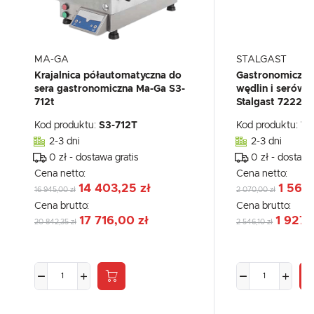
MA-GA
STALGAST
Krajalnica półautomatyczna do
Gastronomiczna 
sera gastronomiczna Ma-Ga S3-
wędlin i serów 
712t
Stalgast 72225
Kod produktu:
S3-712T
Kod produktu:
72
2-3 dni
2-3 dni
0 zł - dostawa gratis
0 zł - dostawa
Cena netto:
Cena netto:
14 403,25 zł
1 566,
16 945,00 zł
2 070,00 zł
Cena brutto:
Cena brutto:
17 716,00 zł
1 927,
20 842,35 zł
2 546,10 zł