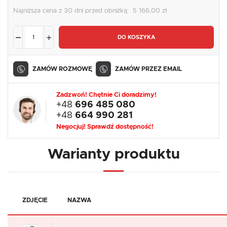
Najniższa cena z 30 dni przed obniżką:
5 166,00 zł
DO KOSZYKA
ZAMÓW ROZMOWĘ
ZAMÓW PRZEZ EMAIL
Zadzwoń! Chętnie Ci doradzimy!
+48
696 485 080
+48
664 990 281
Negocjuj! Sprawdź dostępność!
Warianty produktu
ZDJĘCIE
NAZWA