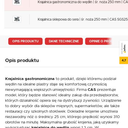
Krajalnica gastronomiczna do wędlin | śr. noża 250 mm | 
Krajalnica sklepowa do sera | śr. noża 250 mm | CAS SGS2
OPIS PRODUKTU
DANE TECHNICZNE
OPINIE O PRODUKCIE
SEE REVIEWS
Opis produktu
4.7
Krajalnica gastronomiczna
to produkt, dzięki któremu podział
wędlin na idealne plastry staje się komfortową czynnością
niewymagającą większych umiejętności. Firma
CAS
prezentuje
model, który będzie stanowić idealny zakup dla przedsiębiorstw,
których działalność opiera się na dystrybucji żywności. Urządzenie
to dobry wybór dla sklepów mięsnych, supermarketów, ale także
restauracji czy szkolnych stołówek. Dokładne krojenie umożliwia
niezawodny nóż o średnicy 25 cm, którego prędkość wynosi 310
obrotów na minutę. Maksymalna grubość krojenia, jaką uzyskamy
wykorzystując
krajalnicę do wędlin
wnosi 1.2 cm. W