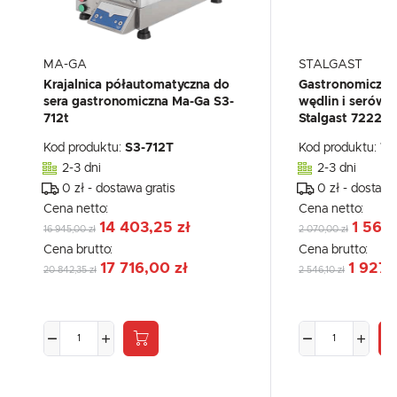
MA-GA
STALGAST
Krajalnica półautomatyczna do
Gastronomiczna 
sera gastronomiczna Ma-Ga S3-
wędlin i serów 
712t
Stalgast 72225
Kod produktu:
S3-712T
Kod produktu:
72
2-3 dni
2-3 dni
0 zł - dostawa gratis
0 zł - dostawa
Cena netto:
Cena netto:
14 403,25 zł
1 566,
16 945,00 zł
2 070,00 zł
Cena brutto:
Cena brutto:
17 716,00 zł
1 927,
20 842,35 zł
2 546,10 zł