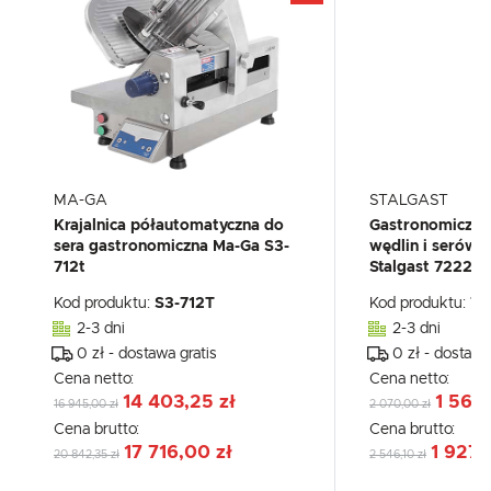
MA-GA
STALGAST
Krajalnica półautomatyczna do
Gastronomiczna 
sera gastronomiczna Ma-Ga S3-
wędlin i serów 
712t
Stalgast 72225
Kod produktu:
S3-712T
Kod produktu:
72
2-3 dni
2-3 dni
0 zł - dostawa gratis
0 zł - dostawa
Cena netto:
Cena netto:
14 403,25 zł
1 566,
16 945,00 zł
2 070,00 zł
Cena brutto:
Cena brutto:
17 716,00 zł
1 927,
20 842,35 zł
2 546,10 zł