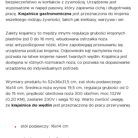
bezpieczeństwo w kontakcie z żywnością. Urządzenie jest
wyposażone w napęd pasowy, który zapewnia cichą i długotrwałą
pracę.
Krajalnica gastronomiczna
jest przeznaczona do krojenia
wszelkiego rodzaju żywności, takich jak kiełbasy, warzywa i ser.
Zalety krajalnicy to między innymi regulacja grubości krojonych
plastrów (od 0 do 16 mm), wbudowana ostrzałka noża
oraz antypoślizgowe nóżki, które zapobiegają przesuwaniu się
urządzenia podczas krojenia. Odpowiedni kąt nachylenia noża
pozwala na łatwe krojenie nawet twardych wędlin. Krajalnica jest
dostępna w różnych rozmiarach noża, co pozwala na dopasowanie
urządzenia do indywidualnych potrzeb.
Wymiary produktu to 52x36x31,5 cm, zaś stołu podawczego
16x14 cm. Średnica noża wynosi 19,5 cm, regulacja grubości od 0
do 15 mm, prędkość obrotowa noża 300 obr/min, moc 132W
(0,20 KM), zasilanie 230V i waga 10 kg. Warto zwrócić uwagę,
że
krajalnica do wędlin
jest przeznaczona do pracy przerywanej.
stół podawczy: 16x14 cm