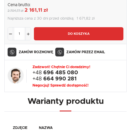
Cena brutto:
2 161,11 zł
2 704,77 zł
Najniższa cena z 30 dni przed obniżką:
1 671,82 zł
DO KOSZYKA
ZAMÓW ROZMOWĘ
ZAMÓW PRZEZ EMAIL
Zadzwoń! Chętnie Ci doradzimy!
+48
696 485 080
+48
664 990 281
Negocjuj! Sprawdź dostępność!
Warianty produktu
ZDJĘCIE
NAZWA