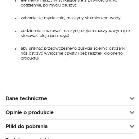
elementy maszyny stykające się z żywnością myć
codziennie, po myciu osuszyć
zabrania się mycia całej maszyny strumieniem wody
codziennie smarować maszynę olejem maszynowym (nie
stosować oleju jadalnego)
aby uniknąć przedwczesnego zużycia ściernic ostrzarki,
nóż ostrzyć wyłącznie czysty (bez resztek krojonego
produktu)
Dane techniczne
Opinie o produkcie
Pliki do pobrania