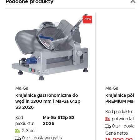
Podobne produkty
-15%
Ma-Ga
Ma-Ga
Krajalnica gastronomiczna do
Krajalnica póła
wędlin ⌀300 mm | Ma-Ga 612p
PREMIUM Ma-Ga
S3 2026
Kod produktu:
S7
Kod
Ma-Ga 612p S3
potwierdź tel
produktu:
2026
0 zł - dostawa
2-3 dni
Cena netto:
0 zł - dostawa gratis
15 000,00 zł