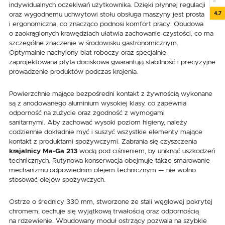
indywidualnych oczekiwań użytkownika. Dzięki płynnej regulacji
4.7
oraz wygodnemu uchwytowi stołu obsługa maszyny jest prosta
i ergonomiczna, co znacząco podnosi komfort pracy. Obudowa
o zaokrąglonych krawędziach ułatwia zachowanie czystości, co ma
szczególne znaczenie w środowisku gastronomicznym.
Optymalnie nachylony blat roboczy oraz specjalnie
zaprojektowana płyta dociskowa gwarantują stabilność i precyzyjne
prowadzenie produktów podczas krojenia.
Powierzchnie mające bezpośredni kontakt z żywnością wykonane
są z anodowanego aluminium wysokiej klasy, co zapewnia
odporność na zużycie oraz zgodność z wymogami
sanitarnymi. Aby zachować wysoki poziom higieny, należy
codziennie dokładnie myć i suszyć wszystkie elementy mające
kontakt z produktami spożywczymi. Zabrania się czyszczenia
krajalnicy Ma-Ga 213
wodą pod ciśnieniem, by uniknąć uszkodzeń
technicznych. Rutynowa konserwacja obejmuje także smarowanie
mechanizmu odpowiednim olejem technicznym — nie wolno
stosować olejów spożywczych.
Ostrze o średnicy 330 mm, stworzone ze stali węglowej pokrytej
chromem, cechuje się wyjątkową trwałością oraz odpornością
na rdzewienie. Wbudowany moduł ostrzący pozwala na szybkie