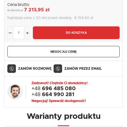
Cena brutto:
7 213,95 zł
8 487,00 zł
Najniższa cena z 30 dni przed obniżką:
8 154,90 zł
DO KOSZYKA
NEGOCJUJ CENĘ
ZAMÓW ROZMOWĘ
ZAMÓW PRZEZ EMAIL
Zadzwoń! Chętnie Ci doradzimy!
+48
696 485 080
+48
664 990 281
Negocjuj! Sprawdź dostępność!
Warianty produktu