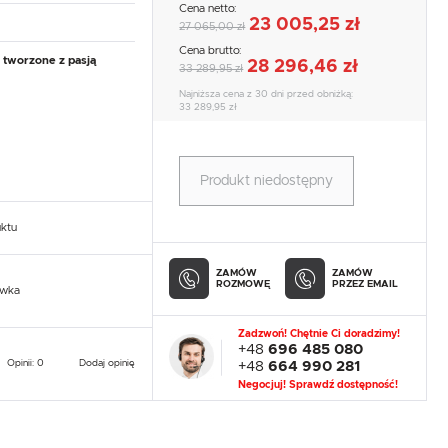
Cena netto:
23 005,25 zł
27 065,00 zł
Cena brutto:
 tworzone z pasją
28 296,46 zł
33 289,95 zł
Najniższa cena z 30 dni przed obniżką:
33 289,95 zł
Produkt niedostępny
uktu
ZAMÓW
ZAMÓW
ROZMOWĘ
PRZEZ EMAIL
owka
Zadzwoń! Chętnie Ci doradzimy!
+48
696 485 080
Opinii: 0
Dodaj opinię
+48
664 990 281
Negocjuj! Sprawdź dostępność!