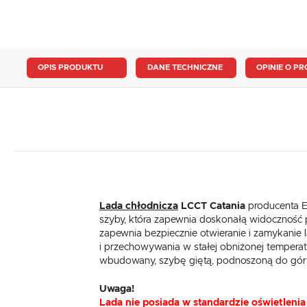
OPIS PRODUKTU
DANE TECHNICZNE
OPINIE O PR
Lada chłodnicza
LCCT Catania
producenta Es
szyby, która zapewnia doskonałą widoczność
zapewnia bezpiecznie otwieranie i zamykanie l
i przechowywania w stałej obniżonej tempera
wbudowany, szybę giętą, podnoszoną do góry n
Uwaga!
Lada nie posiada w standardzie oświetlenia