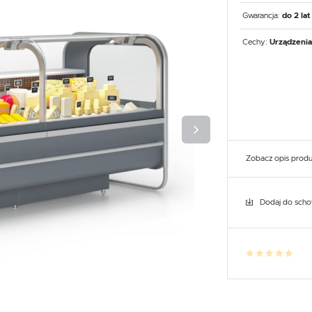
UX
WHIRLPOOL
YATO GASTRO
PROFESSIONAL
Gwarancja:
do 2 lat
Cechy:
Urządzenia
Zobacz opis prod
Dodaj do sch