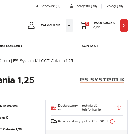
Schowek
(0)
Zarejestruj się
Zaloguj się
TWÓJ KOSZYK
0
ZALOGUJ SIĘ
0,00 zł
BESTSELLERY
KONTAKT
jestruj się
0 mm | ES System K LCCT Catania 1,25
BYFAL
BREMA ICE MAKERS
KOWE KORZYŚCI:
DORA-METAL
EGAZ
nia 1,25
GASTROPRODUKT
GREDIL
ji zamówień
ICE HORIZON
INSTANCO
w
LOZAMET
LENARI
adzania swoich danych przy kolejnych zakupach
Dostarczamy
potwierdź
DSTAWOWE
OHAUS
POTIS
w:
telefonicznie
abatów i kuponów promocyjnych
ROBOT COUPE
ROLLER GRILL
tem K
Koszt dostawy:
paleta 650.00 zł
SAYL
SCOTSMAN
J SIĘ
 Catania 1,25