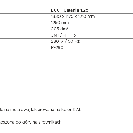
LCCT Catania 1.25
1330 x 1175 x 1210 mm
1250 mm
305 dm³
3M1 / -1 ÷ +5
230 V / 50 Hz
R-290
 dolna metalowa, lakierowana na kolor RAL
noszona do góry na siłownikach