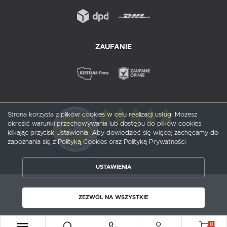
ZAUFANIE
Strona korzysta z plików cookies w celu realizacji usług. Możesz
określić warunki przechowywania lub dostępu do plików cookies
5
/ 5
klikając przycisk Ustawienia. Aby dowiedzieć się więcej zachęcamy do
zapoznania się z Polityką Cookies oraz Polityką Prywatności.
1
opinii
USTAWIENIA
ZAPISZ WYBRANE
Copyright by probox.pl
ZEZWÓL NA WSZYSTKIE
ZEZWÓL NA WSZYSTKIE
Agencja interaktywna
[ti]
Powered by
2ClickShop®
0