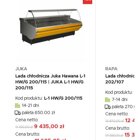
JUKA
RAPA
Lada chłodnicza Juka Hawana L-1
Lada chłodnicz
HW/G 200/115 | JUKA L-1 HW/G
202/107
200/115
Kod produktu:
L-
Kod produktu:
L-1 HW/G 200/115
7-14 dni
14-21 dni
paleta 270.00
paleta 650.00 zł
Cena netto:
Cena netto:
12 47
13 870,00 zł
9 435,00 zł
11 100,00 zł
Cena brutto:
Cena brutto:
15 35
17 060,10 zł