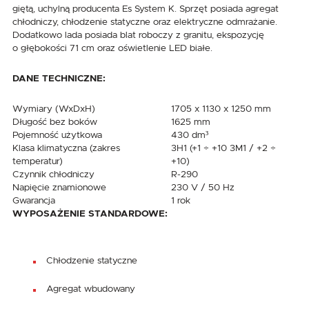
giętą, uchylną producenta Es System K. Sprzęt posiada agregat
chłodniczy, chłodzenie statyczne oraz elektryczne odmrażanie.
Dodatkowo lada posiada blat roboczy z granitu, ekspozycję
o głębokości 71 cm oraz oświetlenie LED białe.
DANE TECHNICZNE:
Wymiary (WxDxH)
1705 x 1130 x 1250 mm
Długość bez boków
1625 mm
Pojemność użytkowa
430 dm³
Klasa klimatyczna (zakres
3H1 (+1 ÷ +10 3M1 / +2 ÷
temperatur)
+10)
Czynnik chłodniczy
R-290
Napięcie znamionowe
230 V / 50 Hz
Gwarancja
1 rok
WYPOSAŻENIE STANDARDOWE:
Chłodzenie statyczne
Agregat wbudowany