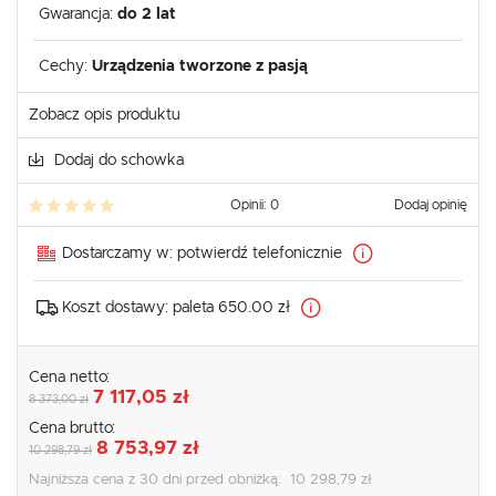
Gwarancja:
do 2 lat
Cechy:
Urządzenia tworzone z pasją
Zobacz opis produktu
Dodaj do schowka
Opinii: 0
Dodaj opinię
Dostarczamy w:
potwierdź telefonicznie
Koszt dostawy:
paleta 650.00 zł
Cena netto:
7 117,05 zł
8 373,00 zł
Cena brutto:
8 753,97 zł
10 298,79 zł
Najniższa cena z 30 dni przed obniżką:
10 298,79 zł