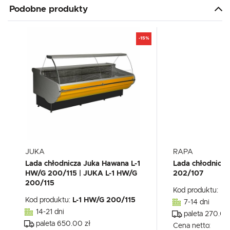
Podobne produkty
-15%
JUKA
RAPA
Lada chłodnicza Juka Hawana L-1
Lada chłodnicz
HW/G 200/115 | JUKA L-1 HW/G
202/107
200/115
Kod produktu:
L-
Kod produktu:
L-1 HW/G 200/115
7-14 dni
14-21 dni
paleta 270.00
paleta 650.00 zł
Cena netto: