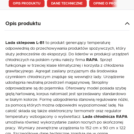
OPIS PRODUKTU
DANE TECHNICZNE
OPINIE O PRODUKCIE
Opis produktu
Lada sklepowa L-B1
to produkt generujący temperaturę
odpowiednią do przechowywania produktów spożywczych, który
służy jednocześnie do ekspozycji. Do liderów w produkcji urządzeń
chłodniczych na polskim rynku należy firma
RAPA
. Sprzęt
funkcjonuje w trzeciej klasie klimatycznej i korzysta z chłodzenia
grawitacyjnego. Agregat zasilany przyjaznym dla środowiska
czynnikiem chłodniczym znajduje się wewnątrz lady. Urządzenie
udostępnia neutralną przestrzeń magazynową. Skropliny
odprowadzane są do pojemnika. Oferowany model posiada szybę
giętą hartowaną, korpus natomiast jest sprzedawany standardowo
w białym kolorze. Formę udogodnienia stanowią regulowane nóżki,
za pomocą których można odpowiedni wypoziomować ladę. Na
całość składa się także elektroniczny termometr oraz regulator
temperatury wzbogacony o wyświetlacz.
Lada chłodnicza RAPA
umożliwia również wykorzystanie zasłon nocnych po skończonej
pracy. Wymiary zewnętrzne urządzenia to 152 cm x 90 cm x 122
cm. Szczegółowe dane techniczne znajdują się w opisie