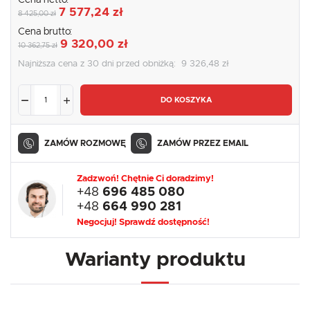
Cena netto:
7 577,24 zł
8 425,00 zł
Cena brutto:
9 320,00 zł
10 362,75 zł
Najniższa cena z 30 dni przed obniżką:
9 326,48 zł
DO KOSZYKA
ZAMÓW ROZMOWĘ
ZAMÓW PRZEZ EMAIL
Zadzwoń! Chętnie Ci doradzimy!
+48
696 485 080
+48
664 990 281
Negocjuj! Sprawdź dostępność!
Warianty produktu