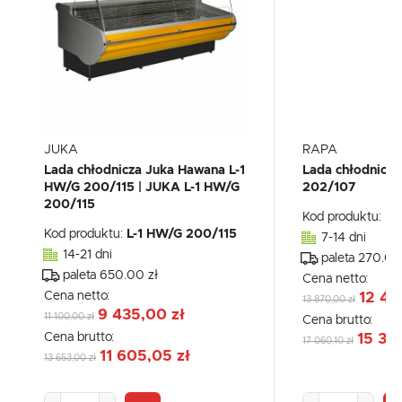
JUKA
RAPA
Lada chłodnicza Juka Hawana L-1
Lada chłodnicz
HW/G 200/115 | JUKA L-1 HW/G
202/107
200/115
Kod produktu:
L-
Kod produktu:
L-1 HW/G 200/115
7-14 dni
14-21 dni
paleta 270.00
paleta 650.00 zł
Cena netto:
Cena netto:
12 47
13 870,00 zł
9 435,00 zł
11 100,00 zł
Cena brutto:
Cena brutto:
15 35
17 060,10 zł
11 605,05 zł
13 653,00 zł