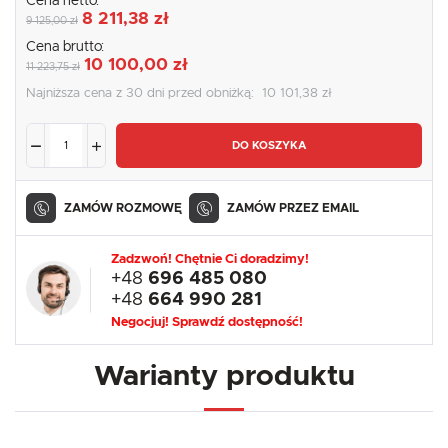
Cena netto:
8 211,38 zł
9 125,00 zł
Cena brutto:
10 100,00 zł
11 223,75 zł
Najniższa cena z 30 dni przed obniżką:
10 101,38 zł
DO KOSZYKA
ZAMÓW ROZMOWĘ
ZAMÓW PRZEZ EMAIL
Zadzwoń! Chętnie Ci doradzimy!
+48
696 485 080
+48
664 990 281
Negocjuj! Sprawdź dostępność!
Warianty produktu