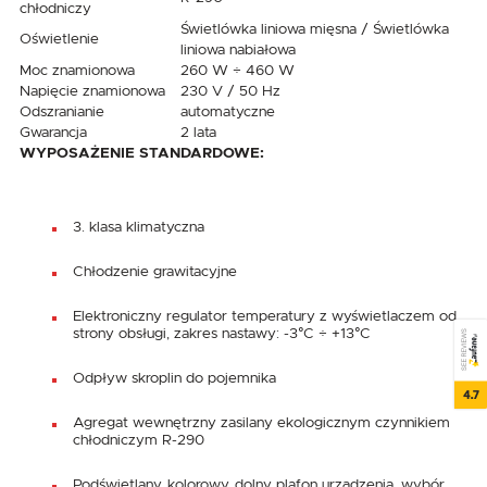
chłodniczy
Świetlówka liniowa mięsna / Świetlówka
Oświetlenie
liniowa nabiałowa
Moc znamionowa
260 W ÷ 460 W
Napięcie znamionowa
230 V / 50 Hz
Odszranianie
automatyczne
Gwarancja
2 lata
WYPOSAŻENIE STANDARDOWE:
3. klasa klimatyczna
Chłodzenie grawitacyjne
Elektroniczny regulator temperatury z wyświetlaczem od
strony obsługi, zakres nastawy: -3°C ÷ +13°C
SEE REVIEWS
Odpływ skroplin do pojemnika
4.7
Agregat wewnętrzny zasilany ekologicznym czynnikiem
chłodniczym R-290
Podświetlany, kolorowy, dolny plafon urządzenia, wybór