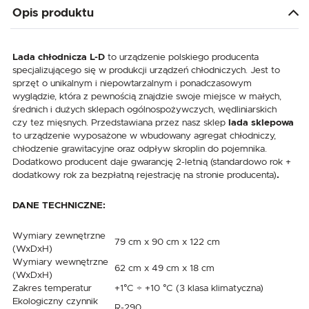
Opis produktu
Lada chłodnicza L-D
to urządzenie polskiego producenta
specjalizującego się w produkcji urządzeń chłodniczych. Jest to
sprzęt o unikalnym i niepowtarzalnym i ponadczasowym
wyglądzie, która z pewnością znajdzie swoje miejsce w małych,
średnich i dużych sklepach ogólnospożywczych, wędliniarskich
czy tez mięsnych. Przedstawiana przez nasz sklep
lada sklepowa
to urządzenie wyposażone w wbudowany agregat chłodniczy,
chłodzenie grawitacyjne oraz odpływ skroplin do pojemnika.
Dodatkowo producent daje gwarancję 2-letnią (standardowo rok +
dodatkowy rok za bezpłatną rejestrację na stronie producenta)
.
DANE TECHNICZNE:
Wymiary zewnętrzne
79 cm x 90 cm x 122 cm
(WxDxH)
Wymiary wewnętrzne
62 cm x 49 cm x 18 cm
(WxDxH)
Zakres temperatur
+1°C ÷ +10 °C (3 klasa klimatyczna)
Ekologiczny czynnik
R-290