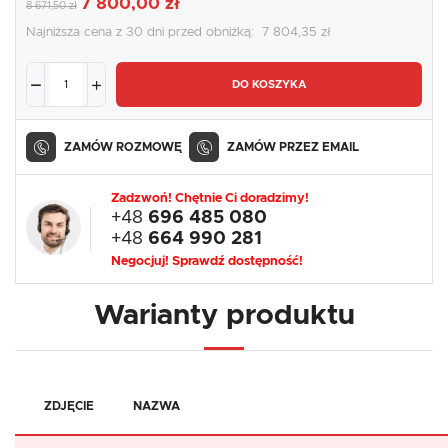
7 800,00 zł
8 671,50 zł
Najniższa cena z 30 dni przed obniżką:
7 804,35 zł
DO KOSZYKA
ZAMÓW ROZMOWĘ
ZAMÓW PRZEZ EMAIL
Zadzwoń! Chętnie Ci doradzimy!
+48
696 485 080
+48
664 990 281
Negocjuj! Sprawdź dostępność!
Warianty produktu
ZDJĘCIE
NAZWA