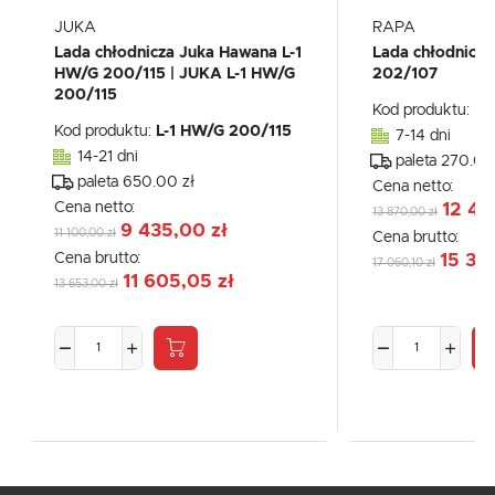
JUKA
RAPA
Lada chłodnicza Juka Hawana L-1
Lada chłodnicz
HW/G 200/115 | JUKA L-1 HW/G
202/107
200/115
Kod produktu:
L-
Kod produktu:
L-1 HW/G 200/115
7-14 dni
14-21 dni
paleta 270.00
paleta 650.00 zł
Cena netto:
Cena netto:
12 47
13 870,00 zł
9 435,00 zł
11 100,00 zł
Cena brutto:
Cena brutto:
15 35
17 060,10 zł
11 605,05 zł
13 653,00 zł