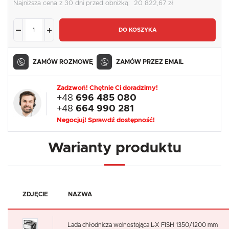
Najniższa cena z 30 dni przed obniżką:
20 822,67 zł
DO KOSZYKA
ZAMÓW ROZMOWĘ
ZAMÓW PRZEZ EMAIL
Zadzwoń! Chętnie Ci doradzimy!
+48
696 485 080
+48
664 990 281
Negocjuj! Sprawdź dostępność!
Warianty produktu
ZDJĘCIE
NAZWA
Lada chłodnicza wolnostojąca L-X FISH 1350/1200 mm