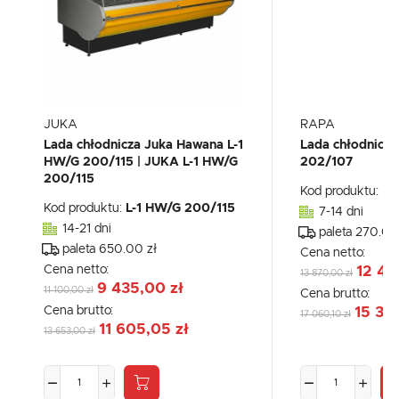
JUKA
RAPA
Lada chłodnicza Juka Hawana L-1
Lada chłodnicz
HW/G 200/115 | JUKA L-1 HW/G
202/107
200/115
Kod produktu:
L-
Kod produktu:
L-1 HW/G 200/115
7-14 dni
14-21 dni
paleta 270.00
paleta 650.00 zł
Cena netto:
Cena netto:
12 47
13 870,00 zł
9 435,00 zł
11 100,00 zł
Cena brutto:
Cena brutto:
15 35
17 060,10 zł
11 605,05 zł
13 653,00 zł