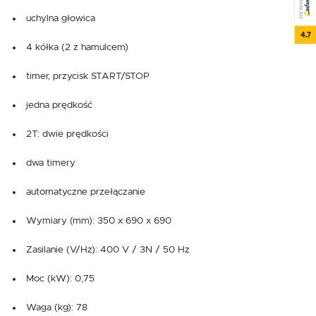
SEE REVIEWS
uchylna głowica
4.7
4 kółka (2 z hamulcem)
timer, przycisk START/STOP
jedna prędkość
2T: dwie prędkości
dwa timery
automatyczne przełączanie
Wymiary (mm): 350 x 690 x 690
Zasilanie (V/Hz): 400 V / 3N / 50 Hz
Moc (kW): 0,75
Waga (kg): 78