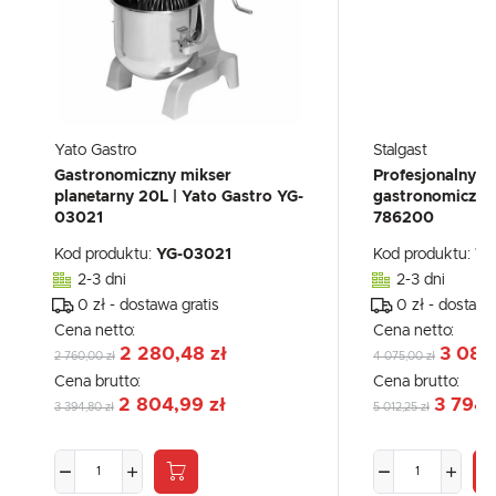
Yato Gastro
Stalgast
Gastronomiczny mikser
Profesjonalny m
planetarny 20L | Yato Gastro YG-
gastronomiczny 2
03021
786200
Kod produktu:
YG-03021
Kod produktu:
78
2-3 dni
2-3 dni
0 zł - dostawa gratis
0 zł - dostawa
Cena netto:
Cena netto:
2 280,48 zł
3 084
2 760,00 zł
4 075,00 zł
Cena brutto:
Cena brutto:
2 804,99 zł
3 794,
3 394,80 zł
5 012,25 zł