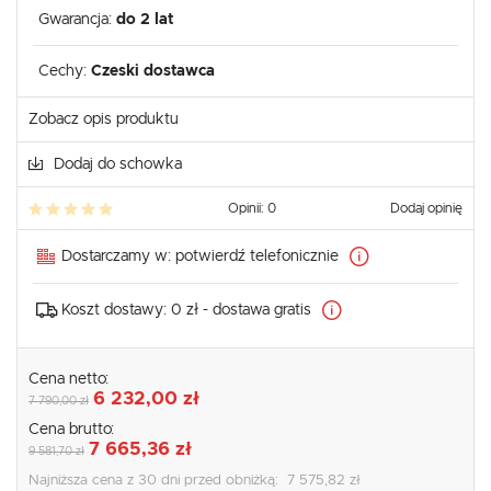
Gwarancja:
do 2 lat
Cechy:
Czeski dostawca
Zobacz opis produktu
Dodaj do schowka
Opinii: 0
Dodaj opinię
Dostarczamy w:
potwierdź telefonicznie
Koszt dostawy:
0 zł - dostawa gratis
Cena netto:
6 232,00 zł
7 790,00 zł
Cena brutto:
7 665,36 zł
9 581,70 zł
Najniższa cena z 30 dni przed obniżką:
7 575,82 zł