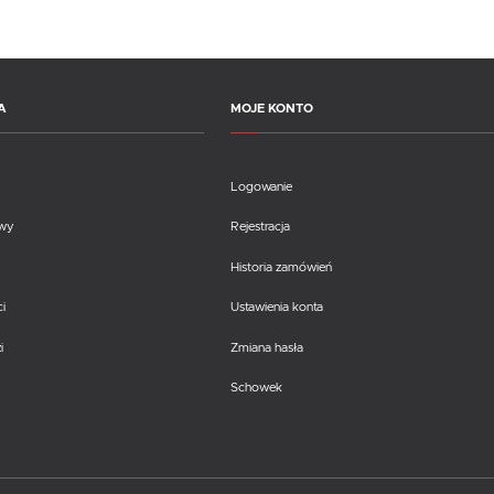
A
MOJE KONTO
Logowanie
awy
Rejestracja
Historia zamówień
i
Ustawienia konta
i
Zmiana hasła
Schowek