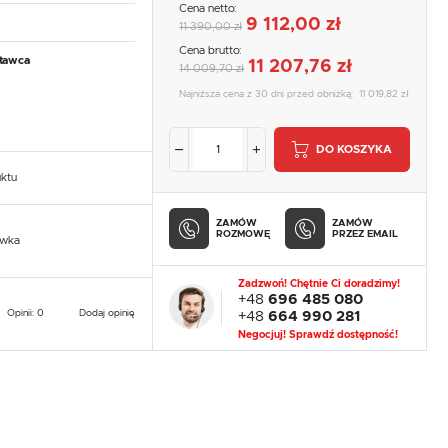
Cena netto:
9 112,00 zł
11 390,00 zł
Cena brutto:
tawca
11 207,76 zł
14 009,70 zł
Najniższa cena z 30 dni przed obniżką:
11 019,82 zł
DO KOSZYKA
uktu
ZAMÓW
ZAMÓW
ROZMOWĘ
PRZEZ EMAIL
owka
Zadzwoń! Chętnie Ci doradzimy!
+48
696 485 080
Opinii: 0
Dodaj opinię
+48
664 990 281
Negocjuj! Sprawdź dostępność!