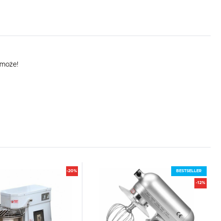
omoże!
-20%
BESTSELLER
-12%