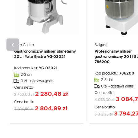
Yato Gastro
Stalgast
Gastronomiczny mikser planetarny
Profesjonalny mikser
20L | Yato Gastro YG-03021
gastronomiczny 20 l | St
786200
Kod produktu:
YG-03021
Kod produktu:
786200
2-3 dni
2-3 dni
0 zł - dostawa gratis
0 zł - dostawa gratis
Cena netto:
Cena netto:
2 280,48 zł
2 760,00 zł
3 084,7
4 075,00 zł
Cena brutto:
Cena brutto:
2 804,99 zł
3 394,80 zł
3 794,27
5 012,25 zł