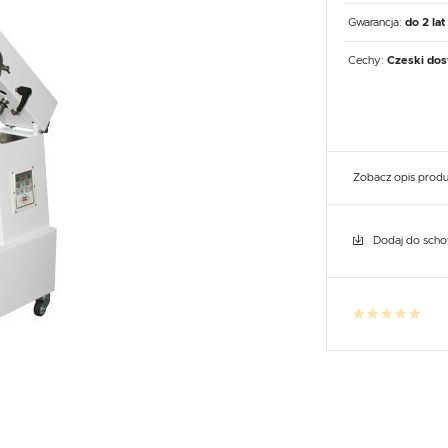
UX
WHIRLPOOL
YATO GASTRO
PROFESSIONAL
Gwarancja:
do 2 lat
Cechy:
Czeski dos
Zobacz opis prod
Dodaj do sch