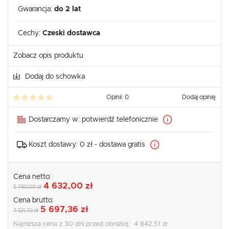
Gwarancja:
do 2 lat
Cechy:
Czeski dostawca
Zobacz opis produktu
Dodaj do schowka
Opinii: 0
Dodaj opinię
Dostarczamy w:
potwierdź telefonicznie
Koszt dostawy:
0 zł - dostawa gratis
Cena netto:
4 632,00 zł
5 790,00 zł
Cena brutto:
5 697,36 zł
7 121,70 zł
Najniższa cena z 30 dni przed obniżką:
4 842,51 zł