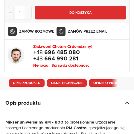
DO KOSZYKA
ZAMÓW ROZMOWĘ
ZAMÓW PRZEZ EMAIL
Zadzwoń! Chętnie Ci doradzimy!
+48
696 485 080
+48
664 990 281
Negocjuj! Sprawdź dostępność!
OPIS PRODUKTU
DANE TECHNICZNE
OPINIE O PRODUKCIE
Opis produktu
Mikser uniwersalny RM - 800
to profesjonalne urządzenie
znanego i cenionego producenta
RM Gastro
, specjalizującego się
w produkcji urządzeń gastronomicznych. Sprzęt został