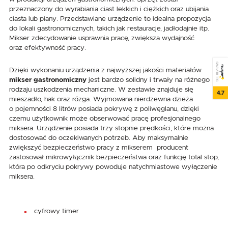
przeznaczony do wyrabiania ciast lekkich i ciężkich oraz ubijania
ciasta lub piany. Przedstawiane urządzenie to idealna propozycja
do lokali gastronomicznych, takich jak restauracje, jadłodajnie itp.
Mikser zdecydowanie usprawnia pracę, zwiększa wydajność
oraz efektywność pracy.
SEE REVIEWS
Dzięki wykonaniu urządzenia z najwyższej jakości materiałów
mikser gastronomiczny
jest bardzo solidny i trwały na różnego
rodzaju uszkodzenia mechaniczne. W zestawie znajduje się
4.7
mieszadło, hak oraz rózga. Wyjmowana nierdzewna dzieża
o pojemności 8 litrów posiada pokrywę z poliwęglanu, dzięki
czemu użytkownik może obserwować pracę profesjonalnego
miksera. Urządzenie posiada trzy stopnie prędkości, które można
dostosować do oczekiwanych potrzeb. Aby maksymalnie
zwiększyć bezpieczeństwo pracy z mikserem producent
zastosował mikrowyłącznik bezpieczeństwa oraz funkcję total stop,
która po odkryciu pokrywy powoduje natychmiastowe wyłączenie
miksera.
cyfrowy timer