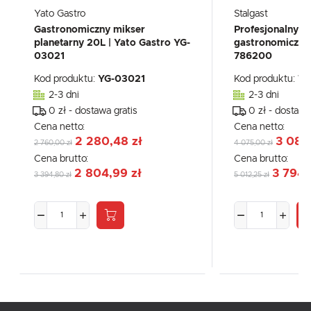
Yato Gastro
Stalgast
Gastronomiczny mikser
Profesjonalny m
planetarny 20L | Yato Gastro YG-
gastronomiczny 2
03021
786200
Kod produktu:
YG-03021
Kod produktu:
78
2-3 dni
2-3 dni
0 zł - dostawa gratis
0 zł - dostawa
Cena netto:
Cena netto:
2 280,48 zł
3 084
2 760,00 zł
4 075,00 zł
Cena brutto:
Cena brutto:
2 804,99 zł
3 794,
3 394,80 zł
5 012,25 zł