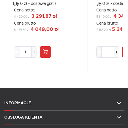
0 zł - dostawa gratis
0 zł - dostawa
Cena netto:
Cena netto:
3 291,87 zł
4 348
4 420,00 zł
5 840,00 zł
Cena brutto:
Cena brutto:
4 049,00 zł
5 349,
5 436,60 zł
7 183,20 zł
INFORMACJE
OBSŁUGA KLIENTA