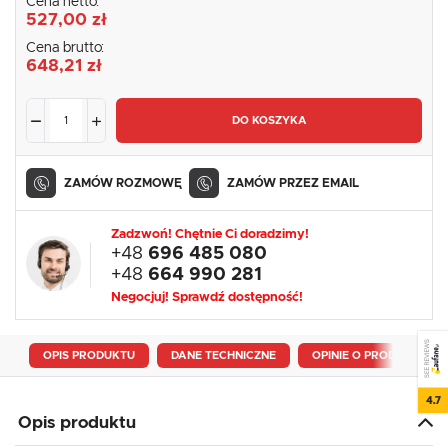
Cena netto:
527,00 zł
Cena brutto:
648,21 zł
DO KOSZYKA
ZAMÓW ROZMOWĘ
ZAMÓW PRZEZ EMAIL
Zadzwoń! Chętnie Ci doradzimy!
+48
696 485 080
+48
664 990 281
Negocjuj! Sprawdź dostępność!
SEE REVIEWS
OPIS PRODUKTU
DANE TECHNICZNE
OPINIE O PRODUKCIE
4.7
Opis produktu