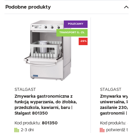
Podobne produkty
POLECAMY
TRANSPORT 0,- ZŁ
-26%
STALGAST
STALGAST
Zmywarka gastronomiczna z
Zmywarka wypa
funkcją wyparzania, do żłobka,
uniwersalna, k
przedszkola, kawiarni, baru |
zasilanie 230/
Stalgast 801350
gastronomii | S
Kod produktu:
801350
Kod produktu:
80
2-3 dni
potwierdź tel