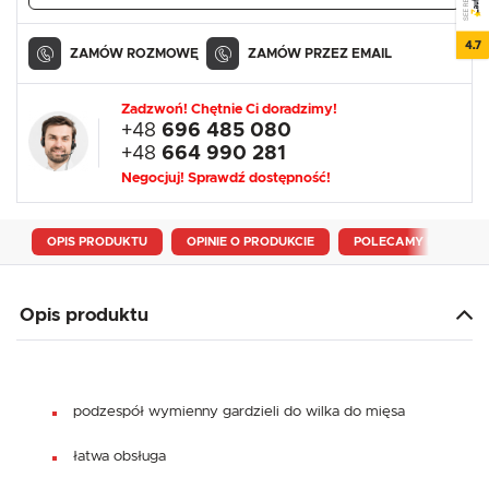
4.7
ZAMÓW ROZMOWĘ
ZAMÓW PRZEZ EMAIL
Zadzwoń! Chętnie Ci doradzimy!
+48
696 485 080
+48
664 990 281
Negocjuj! Sprawdź dostępność!
OPIS PRODUKTU
OPINIE O PRODUKCIE
POLECAMY RÓWNIEŻ
Opis produktu
podzespół wymienny gardzieli do wilka do mięsa
łatwa obsługa