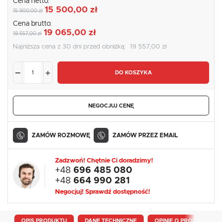
Cena netto:
15 500,00 zł
15 900,00 zł
Cena brutto:
19 065,00 zł
19 557,00 zł
Najniższa cena z 30 dni przed obniżką:
19 557,00 zł
DO KOSZYKA
NEGOCJUJ CENĘ
ZAMÓW ROZMOWĘ
ZAMÓW PRZEZ EMAIL
Zadzwoń! Chętnie Ci doradzimy!
+48
696 485 080
+48
664 990 281
Negocjuj! Sprawdź dostępność!
OPIS PRODUKTU
DANE TECHNICZNE
OPINIE O PRODUKCIE