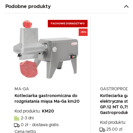
Podobne produkty
FACHOWE DORADZTWO
-15%
MA-GA
GASTROPRODU
Kotleciarka gastronomiczna do
Kotleciarka gas
rozgniatania mięsa Ma-Ga km20
elektryczna ste
GP.12 MT 0,75k
Kod produktu:
KM20
Gastroprodukt
2-3 dni
Kod produktu:
10
0 zł - dostawa gratis
25.00 zł
Cena netto: