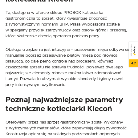
Ta, dostępna w ofercie sklepu PROBOX kotleciarka
gastronomiczna to sprzęt, który gwarantuje zgodność
z rygorystycznymi normami BHP. Prasa wyposażona została
w specjalny przycisk zatrzymujący oraz osłony górną i przednią,
które skutecznie chronią operatora podczas pracy.
SEE REVIEWS
Obsługa urządzenia jest intuicyjna – prasowanie mięsa odbywa się
manualnie poprzez przesuwanie płatów mięsa pod głowicą
prasującą, co daje pełną kontrolę nad procesem. Również
4.7
czyszczenie sprzętu nie sprawia trudności, ponieważ dwa jego
najważniejsze elementy robocze można łatwo zdemontować
i umyć. Pozwala to utrzymać wysokie standardy higieny nawet
przy intensywnym użytkowaniu.
Poznaj najważniejsze parametry
techniczne kotleciarki Kiecoń
Oferowany przez nas sprzęt gastronomiczny został wykonany
z wytrzymałych materiałów, które zapewniają długą żywotność.
Konstrukcja opiera się na solidnych podzespołach odpornych