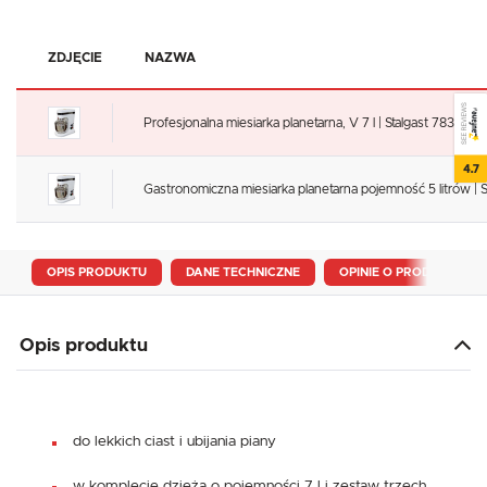
ZDJĘCIE
NAZWA
SEE REVIEWS
Profesjonalna miesiarka planetarna, V 7 l | Stalgast 783071
4.7
Gastronomiczna miesiarka planetarna pojemność 5 litrów | 
OPIS PRODUKTU
DANE TECHNICZNE
OPINIE O PRODUKCIE
Opis produktu
do lekkich ciast i ubijania piany
w komplecie dzieża o pojemności 7 l i zestaw trzech