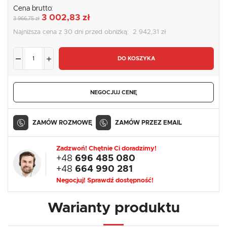
Cena brutto:
3 002,83 zł
3 966,75 zł
Najniższa cena z 30 dni przed obniżką:
2 942,31 zł
DO KOSZYKA
NEGOCJUJ CENĘ
ZAMÓW ROZMOWĘ
ZAMÓW PRZEZ EMAIL
Zadzwoń! Chętnie Ci doradzimy!
+48
696 485 080
+48
664 990 281
Negocjuj! Sprawdź dostępność!
Warianty produktu