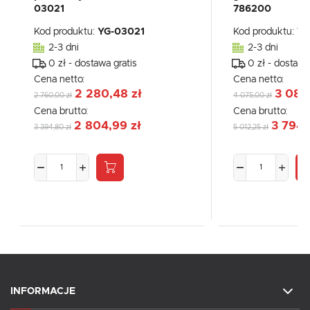
03021
786200
Kod produktu:
YG-03021
Kod produktu:
78
2-3 dni
2-3 dni
0 zł - dostawa gratis
0 zł - dostawa
Cena netto:
Cena netto:
2 280,48 zł
3 084
2 760,00 zł
4 075,00 zł
Cena brutto:
Cena brutto:
2 804,99 zł
3 794,
3 394,80 zł
5 012,25 zł
INFORMACJE