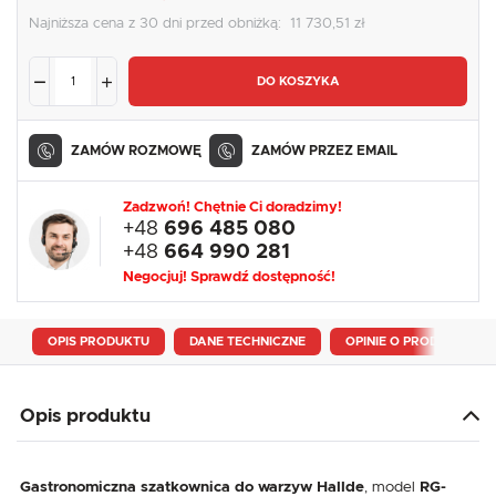
Najniższa cena z 30 dni przed obniżką:
11 730,51 zł
DO KOSZYKA
ZAMÓW ROZMOWĘ
ZAMÓW PRZEZ EMAIL
Zadzwoń! Chętnie Ci doradzimy!
+48
696 485 080
+48
664 990 281
Negocjuj! Sprawdź dostępność!
OPIS PRODUKTU
DANE TECHNICZNE
OPINIE O PRODUKCIE
Opis produktu
Gastronomiczna szatkownica do warzyw Hallde
, model
RG-