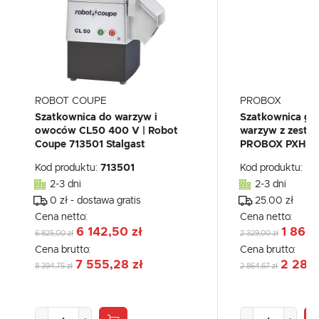
ROBOT COUPE
PROBOX
Szatkownica do warzyw i
Szatkownica ga
owoców CL50 400 V | Robot
warzyw z zestaw
Coupe 713501 Stalgast
PROBOX PXHLC
Kod produktu:
713501
Kod produktu:
PX
2-3 dni
2-3 dni
0 zł - dostawa gratis
25.00 zł
Cena netto:
Cena netto:
6 142,50 zł
1 860,
6 825,00 zł
2 329,00 zł
Cena brutto:
Cena brutto:
7 555,28 zł
2 288,
8 394,75 zł
2 864,67 zł