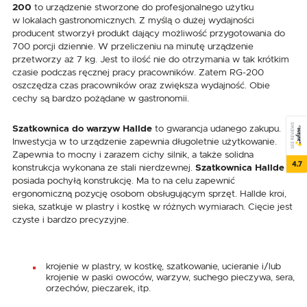
200
to urządzenie stworzone do profesjonalnego użytku
w lokalach gastronomicznych. Z myślą o dużej wydajności
producent stworzył produkt dający możliwość przygotowania do
700 porcji dziennie. W przeliczeniu na minutę urządzenie
przetworzy aż 7 kg. Jest to ilość nie do otrzymania w tak krótkim
czasie podczas ręcznej pracy pracowników. Zatem RG-200
oszczędza czas pracowników oraz zwiększa wydajność. Obie
cechy są bardzo pożądane w gastronomii.
SEE REVIEWS
Szatkownica do warzyw Hallde
to gwarancja udanego zakupu.
Inwestycja w to urządzenie zapewnia długoletnie użytkowanie.
Zapewnia to mocny i zarazem cichy silnik, a także solidna
4.7
konstrukcja wykonana ze stali nierdzewnej.
Szatkownica Hallde
posiada pochyłą konstrukcję. Ma to na celu zapewnić
ergonomiczną pozycję osobom obsługującym sprzęt. Hallde kroi,
sieka, szatkuje w plastry i kostkę w różnych wymiarach. Cięcie jest
czyste i bardzo precyzyjne.
krojenie w plastry, w kostkę, szatkowanie, ucieranie i/lub
krojenie w paski owoców, warzyw, suchego pieczywa, sera,
orzechów, pieczarek, itp.