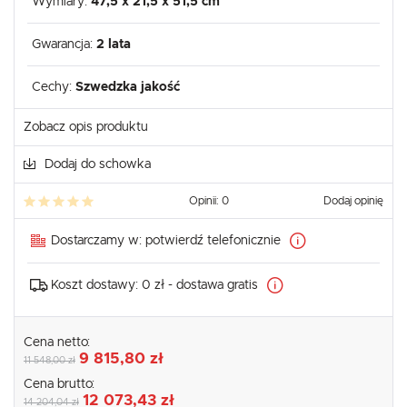
Wymiary:
47,5 x 21,5 x 51,5 cm
Gwarancja:
2 lata
Cechy:
Szwedzka jakość
Zobacz opis produktu
Dodaj do schowka
Opinii: 0
Dodaj opinię
Dostarczamy w:
potwierdź telefonicznie
Koszt dostawy:
0 zł - dostawa gratis
Cena netto:
9 815,80 zł
11 548,00 zł
Cena brutto:
12 073,43 zł
14 204,04 zł