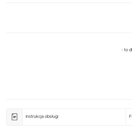
- to 
Instrukcja obsługi
F