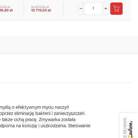
0,00 zł
16 974,00 zł
36,20 zł
12 713,53 zł
 myślą o efektywnym myciu naczyń
rzez eliminację bakterii i zanieczyszczeń.
SEE REVIEWS
 także cichą pracę. Zmywarka została
dporna na korozję i uszkodzenia. Sterowanie