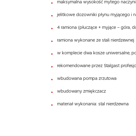
maksymalna wysokość mytego naczyn
jelitkowe dozowniki płynu myjącego i 
4 ramiona (płuczące + myjące – góra, d
ramiona wykonane ze stali nierdzewnej
w komplecie dwa kosze uniwersalne, poj
rekomendowane przez Stalgast profesj
wbudowana pompa zrzutowa
wbudowany zmiękczacz
materiał wykonania: stal nierdzewna