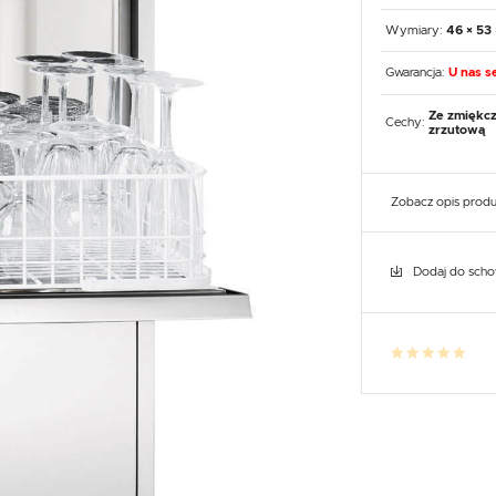
UX
WHIRLPOOL
YATO GASTRO
PROFESSIONAL
Wymiary:
46 × 53
Gwarancja:
U nas se
Ze zmiękc
Cechy:
zrzutową
Zobacz opis prod
Dodaj do sch