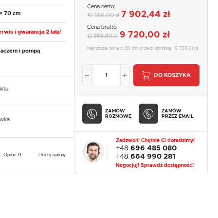
Cena netto:
7 902,44 zł
 × 70 cm
10 560,00 zł
Cena brutto:
rwis i gwarancja 2 lata!
9 720,00 zł
12 988,80 zł
Najniższa cena z 30 dni przed obniżką:
9 728,61 zł
zaczem i pompą
DO KOSZYKA
uktu
ZAMÓW
ZAMÓW
ROZMOWĘ
PRZEZ EMAIL
owka
Zadzwoń! Chętnie Ci doradzimy!
+48
696 485 080
Opinii: 0
Dodaj opinię
+48
664 990 281
Negocjuj! Sprawdź dostępność!