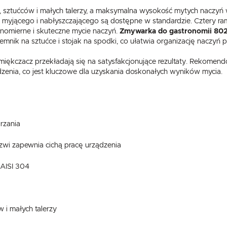
a, sztućców i małych talerzy, a maksymalna wysokość mytych naczyń
myjącego i nabłyszczającego są dostępne w standardzie. Cztery rami
wnomierne i skuteczne mycie naczyń.
Zmywarka do gastronomii 80
jemnik na sztućce i stojak na spodki, co ułatwia organizację naczyń 
kczacz przekładają się na satysfakcjonujące rezultaty. Rekomen
enia, co jest kluczowe dla uzyskania doskonałych wyników mycia.
USTAWIENIA
rzania
zwi zapewnia cichą pracę urządzenia
Szanujemy Twoją prywatność. Możesz zmienić ustawienia cookies lub zaakceptować je
wszystkie. W dowolnym momencie możesz dokonać zmiany swoich ustawień.
USTAWIENIA REGIONALNE
AISI 304
Niezbędne
Lokalizacja
Niezbędne pliki cookies służą do prawidłowego funkcjonowania strony internetowej i umożliwiają Ci
Polska
komfortowe korzystanie z oferowanych przez nas usług.
 i małych talerzy
Pliki cookies odpowiadają na podejmowane przez Ciebie działania w celu m.in. dostosowania Twoich
Więcej
Język
ustawień preferencji prywatności, logowania czy wypełniania formularzy. Dzięki plikom cookies strona
z której korzystasz, może działać bez zakłóceń.