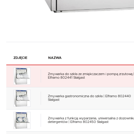
ZDJĘCIE
NAZWA
Zmywarka do szkła ze zmiękczaczem i pompą zrzutową 
Elframo 802441 Stalgast
Zmywarka gastronomiczna do szkła | Elframo 802440
Stalgast
Zmywarka z funkcją wyparzania, uniwersalna z dozownik
detergentów | Elframo 802450 Stalgast