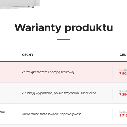
Warianty produktu
CECHY
CEN
|
10 56
Ze zmiękczaczem i pompą zrzutową
7 90
9 735
Z funkcją wyparzania, polska zmywarka, super cena
7 28
ami
12 98
Uniwersalne zastosowanie, topowa jakość
9 71