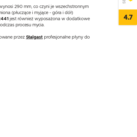
 wynosi 290 mm, co czyni je wszechstronnym
ona (płuczące i myjące - góra i dół)
4.7
2441
jest również wyposażona w dodatkowe
podczas procesu mycia.
dowane przez
Stalgast
profesjonalne płyny do
,