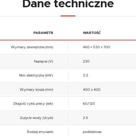
Dane techniczne
PARAMETR
WARTOŚĆ
Wymiary zewnętrzne (mm)
460 × 530 × 700
Napięcie (V)
230
Moc elektryczna (kW)
3.3
Wymiary kosza (mm)
400 x 400
Długość cyklu pracy (sek)
60/120
Zużycie wody (l/cykl)
2.5
Rodzaj zmywarki
podblatowa