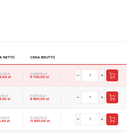
A NETTO
CENA BRUTTO
0,00 zł
12 988,80 zł
2,44 zł
9 720,00 zł
,00 zł
11 974,05 zł
4,55 zł
8 960,00 zł
0,00 zł
15 965,40 zł
5,45 zł
11 950,00 zł