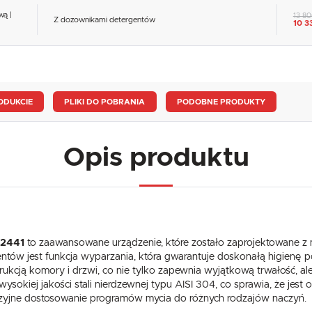
wą |
13 80
Z dozownikami detergentów
10 3
ODUKCIE
PLIKI DO POBRANIA
PODOBNE PRODUKTY
Opis produktu
02441
to zaawansowane urządzenie, które zostało zaprojektowane z
tów jest funkcja wyparzania, która gwarantuje doskonałą higienę pop
kcją komory i drzwi, co nie tylko zapewnia wyjątkową trwałość, ale
iej jakości stali nierdzewnej typu AISI 304, co sprawia, że jest o
cyzyjne dostosowanie programów mycia do różnych rodzajów naczyń.