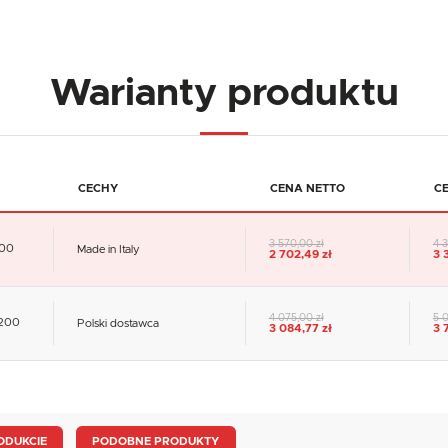
Warianty produktu
CECHY
CENA NETTO
C
3 570,00 zł
4 3
100
Made in Italy
2 702,49 zł
3 
4 075,00 zł
5 0
6200
Polski dostawca
3 084,77 zł
3 
ODUKCIE
PODOBNE PRODUKTY