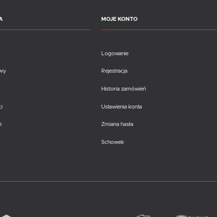
A
MOJE KONTO
Logowanie
awy
Rejestracja
Historia zamówień
i
Ustawienia konta
i
Zmiana hasła
Schowek