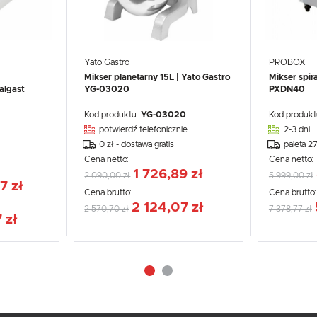
Yato Gastro
PROBOX
Mikser planetarny 15L | Yato Gastro
Mikser spir
algast
YG-03020
PXDN40
Kod produktu:
YG-03020
Kod produkt
potwierdź telefonicznie
2-3 dni
0 zł - dostawa gratis
paleta 2
Cena netto:
Cena netto:
1 726,89 zł
2 090,00 zł
5 999,00 zł
7 zł
Cena brutto:
Cena brutto
2 124,07 zł
2 570,70 zł
7 378,77 zł
 zł