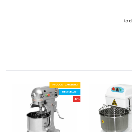
- to 
PRODUKT Z GAZETKI
BESTSELLER
-17%