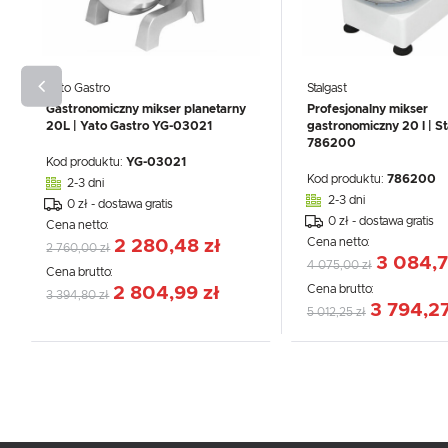
Yato Gastro
Stalgast
Gastronomiczny mikser planetarny
Profesjonalny mikser
20L | Yato Gastro YG-03021
gastronomiczny 20 l | St
786200
Kod produktu:
YG-03021
Kod produktu:
786200
2-3 dni
2-3 dni
0 zł - dostawa gratis
0 zł - dostawa gratis
Cena netto:
Cena netto:
2 280,48 zł
2 760,00 zł
3 084,7
4 075,00 zł
Cena brutto:
Cena brutto:
2 804,99 zł
3 394,80 zł
3 794,27
5 012,25 zł