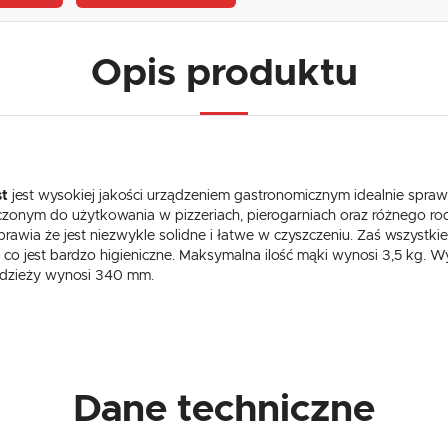
Opis produktu
st
jest wysokiej jakości urządzeniem gastronomicznym idealnie spraw
znaczonym do użytkowania w pizzeriach, pierogarniach oraz różnego r
rawia że jest niezwykle solidne i łatwe w czyszczeniu. Zaś wszystki
, co jest bardzo higieniczne. Maksymalna ilość mąki wynosi 3,5 kg.
a dzieży wynosi 340 mm.
USTAWIENIA
Szanujemy Twoją prywatność. Możesz zmienić ustawienia cookies lub zaakceptować je
wszystkie. W dowolnym momencie możesz dokonać zmiany swoich ustawień.
USTAWIENIA REGIONALNE
Dane techniczne
Niezbędne
Lokalizacja