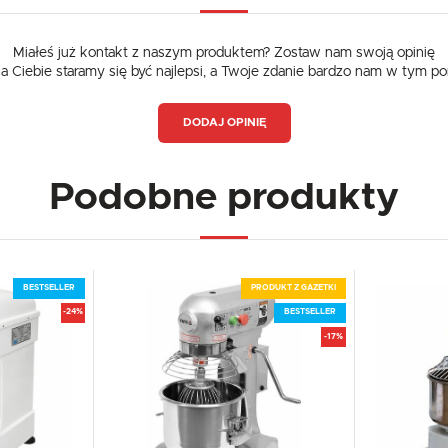
treści w postaci wiadomości, ofert, komunikatów mediów społecznościowych.
Miałeś już kontakt z naszym produktem? Zostaw nam swoją opinię
dla Ciebie staramy się być najlepsi, a Twoje zdanie bardzo nam w tym p
DODAJ OPINIĘ
Podobne produkty
BESTSELLER
PRODUKT Z GAZETKI
-24%
BESTSELLER
-17%