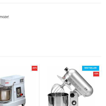
omoże!
-20%
BESTSELLER
-12%