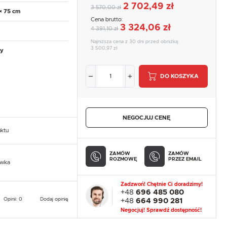
2 702,49 zł
3 570,00 zł
× 75 cm
Cena brutto:
3 324,06 zł
4 391,10 zł
Najniższa cena z 30 dni przed obniżką:
3 500,97 zł
ly
DO KOSZYKA
NEGOCJUJ CENĘ
uktu
ZAMÓW
ZAMÓW
ROZMOWĘ
PRZEZ EMAIL
owka
Zadzwoń! Chętnie Ci doradzimy!
+48
696 485 080
Opinii: 0
Dodaj opinię
+48
664 990 281
Negocjuj! Sprawdź dostępność!