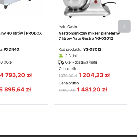
Yato Gastro
alny 40 litrów | PROBOX
Gastronomiczny mikser planetarny
7 litrów Yato Gastro YG-03012
u:
PXDN40
Kod produktu:
YG-03012
2-3 dni
70.00 zł
0 zł - dostawa gratis
Cena netto:
4 793,20 zł
1 204,23 zł
1 370,00 zł
:
Cena brutto:
5 895,64 zł
1 481,20 zł
1 685,10 zł