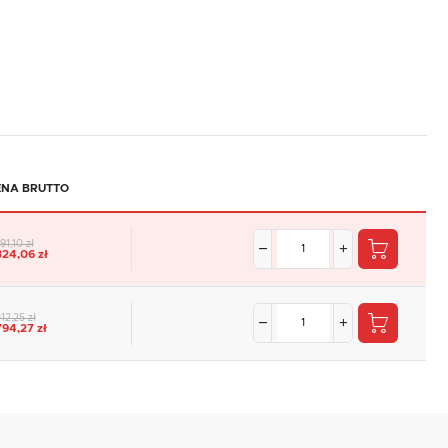
ENA BRUTTO
91,10 zł
324,06 zł
12,25 zł
794,27 zł