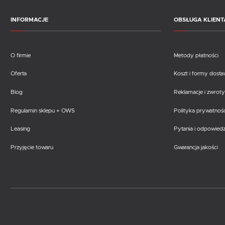
INFORMACJE
OBSŁUGA KLIENT
O firmie
Metody płatności
Oferta
Koszt i formy dost
Blog
Reklamacje i zwroty
Regulamin sklepu + OWS
Polityka prywatnośc
Leasing
Pytania i odpowiedz
Przyjęcie towaru
Gwarancja jakości