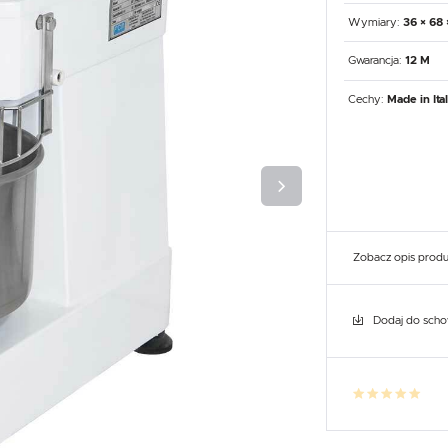
UX
WHIRLPOOL
YATO GASTRO
PROFESSIONAL
Wymiary:
36 × 68 
Gwarancja:
12 M
Cechy:
Made in Ita
Zobacz opis prod
Dodaj do sch